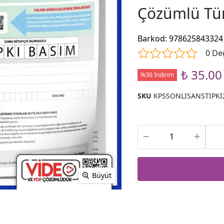
Çözümlü Tür
Barkod
:
978625843324
0 De
₺ 35.00
%30 İndirim
SKU
KPSSONLISANSTIPKI
Büyüt