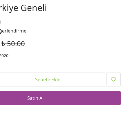
kiye Geneli
1
ğerlendirme
₺ 50.00
2020
Sepete Ekle
Satın Al