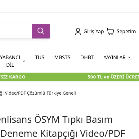
Giriş Yap
Sepetim
YABANCI
TUS
MBSTS
DHBT
YAYINLAR
DİL
İZ KARGO
500 TL ve ÜZERİ ÜCRET
5. SINIF (İOKBS)
AYT
ÖABT
U KİTAPLARI
U KİTAPLARI
KARA KUTU KİTAPLARI
KARA KUTU KİTAPLARI
ÖZGÜN ÜRÜNLER
ğı Video/PDF Çözümlü Türkiye Geneli
RÜNLER
RÜNLER
ÖZGÜN ÜRÜNLER
ÖZGÜN ÜRÜNLER
KARA KUTU KİTAPLARI
nlisans ÖSYM Tıpkı Basım
 Deneme Kitapçığı Video/PDF