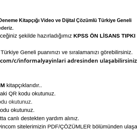
neme Kitapçığı Video ve Dijital Çözümlü Türkiye Geneli
deriz.
ceğiniz şekilde hazırladığımız
KPSS ÖN LİSANS
TIPKI
Türkiye Geneli puanınızı ve sıralamanızı görebilirsiniz.
om/c/informalyayinlari adresinden ulaşabilirsiniz
YM
kitapçıklarıdır..
daki QR kodu okutunuz.
odu okutunuz.
kodu okutunuz.
ta canlı destekten yardım alınız.
yayincom sitelerimizin PDF/ÇÖZÜMLER bölümünden ulaşabi