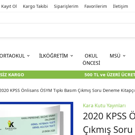
Kayıt Ol
Kargo Takibi
Siparişlerim
Favorilerim
İletişim
ORTAOKUL
İLKÖĞRETİM
OKUL
MSÜ
ÖNCESİ
İZ KARGO
500 TL ve ÜZERİ ÜCRETS
İOKBS)
11. SINIF
EĞİTİM BİLİMLERİ
6. SINIF (İOKBS)
TYT
LİSANS
I
I
KİTAPLARI
KARA KUTU KİTAPLARI
KARA KUTU KİTAPLARI
KARA KUTU KİTAPLARI
KARA KUT
KARA KUT
2020 KPSS Önlisans ÖSYM Tıpkı Basım Çıkmış Soru Deneme Kitapçı
ÜNLER
ÖZGÜN ÜRÜNLER
ÖZGÜN ÜRÜNLER
ÖZGÜN ÜRÜNLER
ÖZGÜN Ü
ÖZGÜN Ü
Kara Kutu Yayınları
2020 KPSS Ö
Çıkmış Soru