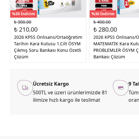
%30 İndirim
%30 İndirim
₺ 300.00
₺ 400.00
₺ 210.00
₺ 280.00
2026 KPSS Önlisans/Ortaöğretim
2026 KPSS Önlisans/O
Tarihin Kara Kutusu 1.Cilt ÖSYM
MATEMATİK Kara Kutu 
Çıkmış Soru Bankası Konu Özetli
PROBLEMLER ÖSYM Çı
Çözüm
Bankası Çözüm
Ücretsiz Kargo
9 Ta
500TL ve üzeri ürünlerimizde 81
Tüm 
ilimize hızlı kargo ile teslimat
oran