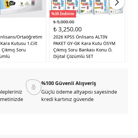
%35 İndirim
%35
₺ 5,000.00
₺ 
₺ 3,250.00
₺ 
nlisans/Ortaöğretim
2026 KPSS Önlisans ALTIN
20
ara Kutusu 1.Cilt
PAKET GY-GK Kara Kutu ÖSYM
Tü
 Çıkmış Soru
Çıkmış Soru Bankası Konu Ö.
Al
zümlü
Dijital Çözümlü SET
Öz
%100 Güvenli Alışveriş
lepleriniz
Güçlü ödeme altyapısı sayesinde
zmetinizde
kredi kartınız güvende