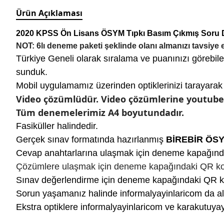
Ürün Açıklaması
2020 KPSS Ön Lisans ÖSYM Tıpkı Basım Çıkmış Soru De
NOT: 6lı deneme paketi şeklinde olanı almanızı tavsiye e
Türkiye Geneli olarak sıralama ve puanınızı görebile
sunduk.
Mobil uygulamamız üzerinden optiklerinizi tarayarak 
Video çözümlüdür. Video çözümlerine youtubec
Tüm denemelerimiz A4 boyutundadır.
Fasiküller halindedir.
Gerçek sınav formatında hazırlanmış
BİREBİR ÖS
Cevap anahtarlarına ulaşmak için deneme kapağın
Çözümlere ulaşmak için deneme kapağındaki QR k
Sınav değerlendirme için deneme kapağındaki QR 
Sorun yaşamanız halinde informalyayinlaricom da alt
Ekstra optiklere informalyayinlaricom ve karakutu