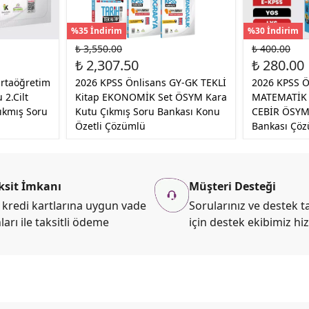
%35 İndirim
%30 İndirim
₺ 3,550.00
₺ 400.00
₺ 2,307.50
₺ 280.00
rtaöğretim
2026 KPSS Önlisans GY-GK TEKLİ
2026 KPSS Ö
2.Cilt
Kitap EKONOMİK Set ÖSYM Kara
MATEMATİK K
kmış Soru
Kutu Çıkmış Soru Bankası Konu
CEBİR ÖSYM
Özetli Çözümlü
Bankası Çö
ksit İmkanı
Müşteri Desteği
kredi kartlarına uygun vade
Sorularınız ve destek ta
ları ile taksitli ödeme
için destek ekibimiz hi