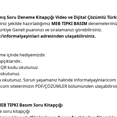
ş Soru Deneme Kitapçığı Video ve Dijital Çözümlü Türk
iniz şekilde hazırladığımız
MEB TIPKI BASIM
denemelerimizi
kiye Geneli puanınızı ve sıralamanızı görebilirsiniz.
informalyayinlari adresinden ulaşabilirsiniz.
e içinde hediyemizdir.
pçıklarıdır..
i QR kodu okutunuz.
 okutunuz.
okutunuz. Sorun yaşamanız halinde informalyayinlaricom da
incom sitelerimizin PDF/ÇÖZÜMLER bölümünden ulaşabilirsin
EB TIPKI Basım Soru Kitapçığı
e soru kitapçığı