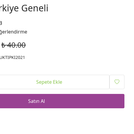
kiye Geneli
3
ğerlendirme
₺ 40.00
UKTIPKI2021
Sepete Ekle
Satın Al