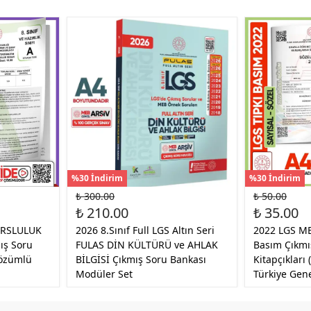
%30 İndirim
%30 İndirim
₺ 300.00
₺ 50.00
₺ 210.00
₺ 35.00
BURSLULUK
2026 8.Sınıf Full LGS Altın Seri
2022 LGS ME
ış Soru
FULAS DİN KÜLTÜRÜ ve AHLAK
Basım Çıkmı
Çözümlü
BİLGİSİ Çıkmış Soru Bankası
Kitapçıkları
Modüler Set
Türkiye Gene