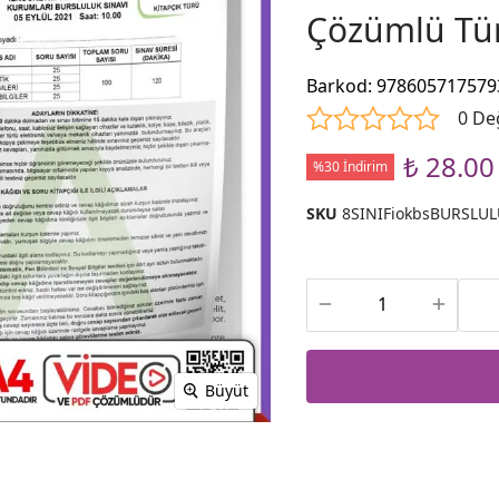
Çözümlü Tür
Barkod
:
978605717579
0 De
₺ 28.00
%30 İndirim
SKU
8SINIFiokbsBURSLUL
Büyüt