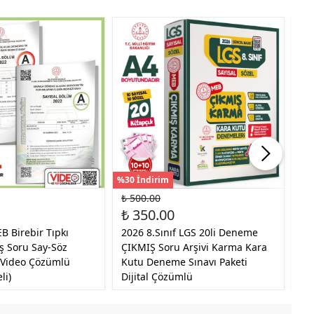
%30 İndirim
%30
₺ 500.00
₺ 
₺ 350.00
₺ 
B Birebir Tıpkı
2026 8.Sınıf LGS 20li Deneme
20
ş Soru Say-Söz
ÇIKMIŞ Soru Arşivi Karma Kara
Ba
 (Video Çözümlü
Kutu Deneme Sınavı Paketi
Ki
li)
Dijital Çözümlü
Tü