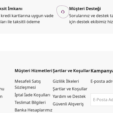
ksit İmkanı
Müşteri Desteği
kredi kartlarına uygun vade
Sorularınız ve destek ta
ları ile taksitli ödeme
için destek ekibimiz hi
Kampanya 
Müşteri Hizmetleri
Şartlar ve Koşullar
Mesafeli Satış
Gizlilik İlkeleri
E-posta adre
Sözleşmesi
rmu
Şartlar ve Koşullar
İptal İade Koşulları
an
Yardım ve Destek
E-Posta Ad
Teslimat Bilgileri
Güvenli Alışveriş
Banka Hesaplarımız