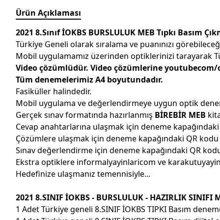
Ürün Açıklaması
2021 8.Sınıf İOKBS BURSLULUK MEB Tıpkı Basım Çıkmı
Türkiye Geneli olarak sıralama ve puanınızı görebileceğ
Mobil uygulamamız üzerinden optiklerinizi tarayarak Tür
Video çözümlüdür. Video çözümlerine youtubecom/c/
Tüm denemelerimiz A4 boyutundadır.
Fasiküller halindedir.
Mobil uygulama ve değerlendirmeye uygun optik denem
Gerçek sınav formatında hazırlanmış
BİREBİR MEB
kita
Cevap anahtarlarına ulaşmak için deneme kapağındak
Çözümlere ulaşmak için deneme kapağındaki QR kodu
Sınav değerlendirme için deneme kapağındaki QR kodu 
Ekstra optiklere informalyayinlaricom ve karakutuyay
Hedefinize ulaşmanız temennisiyle...
2021 8.SINIF İOKBS - BURSLULUK - HAZIRLIK SINIFI M
1 Adet Türkiye geneli 8.SINIF İOKBS TIPKI Basım denem