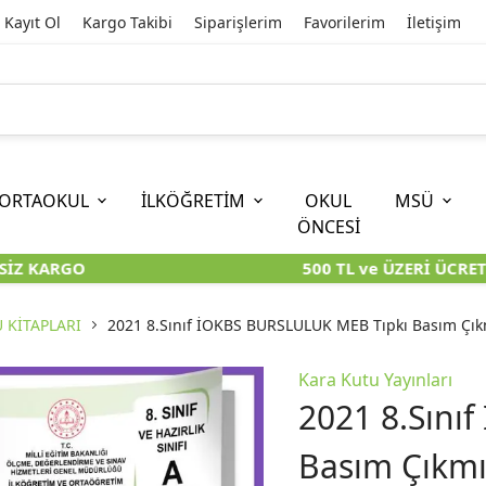
Kayıt Ol
Kargo Takibi
Siparişlerim
Favorilerim
İletişim
ORTAOKUL
İLKÖĞRETİM
OKUL
MSÜ
ÖNCESİ
İZ KARGO
500 TL ve ÜZERİ ÜCRETS
İOKBS)
11. SINIF
EĞİTİM BİLİMLERİ
6. SINIF (İOKBS)
TYT
LİSANS
I
I
KİTAPLARI
KARA KUTU KİTAPLARI
KARA KUTU KİTAPLARI
KARA KUTU KİTAPLARI
KARA KUT
KARA KUT
 KİTAPLARI
2021 8.Sınıf İOKBS BURSLULUK MEB Tıpkı Basım Çıkm
ÜNLER
ÖZGÜN ÜRÜNLER
ÖZGÜN ÜRÜNLER
ÖZGÜN ÜRÜNLER
ÖZGÜN Ü
ÖZGÜN Ü
Kara Kutu Yayınları
2021 8.Sını
Basım Çıkmı