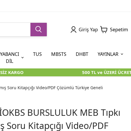
Giriş Yap
Sepetim
YABANCI
TUS
MBSTS
DHBT
YAYINLAR
DİL
İZ KARGO
500 TL ve ÜZERİ ÜCRET
5. SINIF (İOKBS)
AYT
ÖABT
U KİTAPLARI
U KİTAPLARI
KARA KUTU KİTAPLARI
KARA KUTU KİTAPLARI
ÖZGÜN ÜRÜNLER
ış Soru Kitapçığı Video/PDF Çözümlü Türkiye Geneli
RÜNLER
RÜNLER
ÖZGÜN ÜRÜNLER
ÖZGÜN ÜRÜNLER
KARA KUTU KİTAPLARI
f İOKBS BURSLULUK MEB Tıpkı
ş Soru Kitapçığı Video/PDF