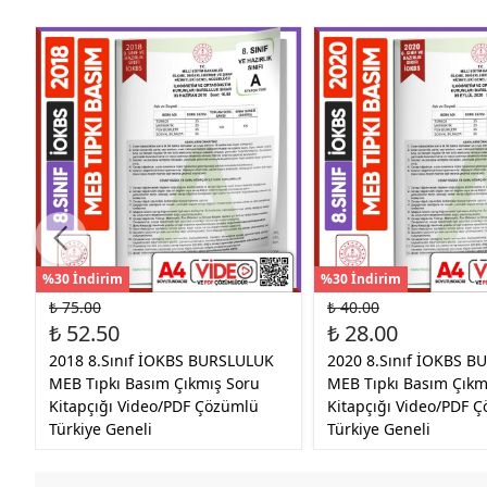
%30 İndirim
%30 İndirim
₺ 75.00
₺ 40.00
₺ 52.50
₺ 28.00
2018 8.Sınıf İOKBS BURSLULUK
2020 8.Sınıf İOKBS 
MEB Tıpkı Basım Çıkmış Soru
MEB Tıpkı Basım Çıkm
Kitapçığı Video/PDF Çözümlü
Kitapçığı Video/PDF 
Türkiye Geneli
Türkiye Geneli