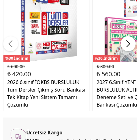
%30 İndirim
%30 İndirim
₺ 600.00
₺ 800.00
₺ 420.00
₺ 560.00
2026 6.sınıf İOKBS BURSLULUK
2027 6.Sınıf YENİ
Tüm Dersler Çıkmış Soru Bankası
BURSLULUK ALTIN
Tek Kitap Yeni Sistem Tamamı
Deneme Seti ve Çı
Çözümlü
Bankası Çözümlü
Ücretsiz Kargo