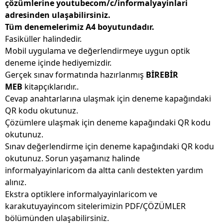
çözümlerine youtubecom/c/informalyayinlari
adresinden ulaşabilirsiniz.
Tüm denemelerimiz A4 boyutundadır.
Fasiküller halindedir.
Mobil uygulama ve değerlendirmeye uygun optik
deneme içinde hediyemizdir.
Gerçek sınav formatında hazırlanmış
BİREBİR
MEB
kitapçıklarıdır..
Cevap anahtarlarına ulaşmak için deneme kapağındaki
QR kodu okutunuz.
Çözümlere ulaşmak için deneme kapağındaki QR kodu
okutunuz.
Sınav değerlendirme için deneme kapağındaki QR kodu
okutunuz. Sorun yaşamanız halinde
informalyayinlaricom da altta canlı destekten yardım
alınız.
Ekstra optiklere informalyayinlaricom ve
karakutuyayincom sitelerimizin PDF/ÇÖZÜMLER
bölümünden ulaşabilirsiniz.