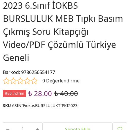
2023 6.Sınıf İOKBS
BURSLULUK MEB Tıpkı Basım
Çıkmış Soru Kitapçığı
Video/PDF Çözümlü Türkiye
Geneli
Barkod
:
9786256554177
0 Değerlendirme
₺ 28.00
₺ 40.00
%30 İndirim
SKU
6SINIFiokbsBURSLULUKTIPKI2023
Sepete Ekle