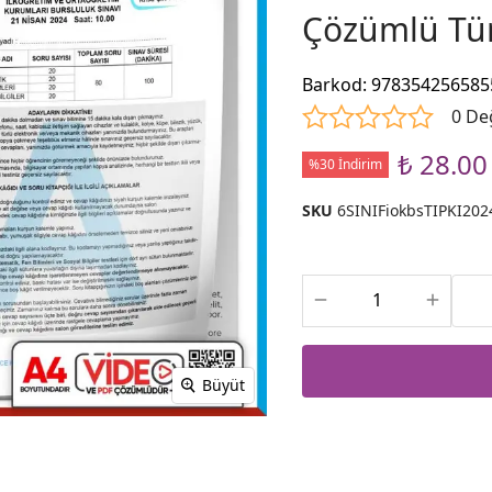
Çözümlü Tür
Barkod
:
978354256585
0 De
₺ 28.00
%30 İndirim
SKU
6SINIFiokbsTIPKI202
Büyüt