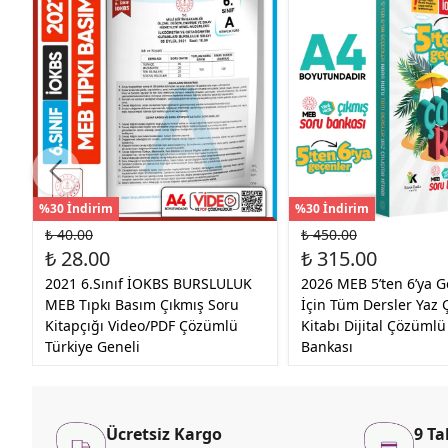
%30 İndirim
%30 İndirim
₺ 40.00
₺ 450.00
₺ 28.00
₺ 315.00
2021 6.Sınıf İOKBS BURSLULUK
2026 MEB 5’ten 6’ya G
MEB Tıpkı Basım Çıkmış Soru
İçin Tüm Dersler Yaz 
Kitapçığı Video/PDF Çözümlü
Kitabı Dijital Çözümlü
Türkiye Geneli
Bankası
Ücretsiz Kargo
9 Ta