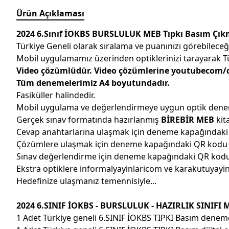
Ürün Açıklaması
2024 6.Sınıf İOKBS BURSLULUK MEB Tıpkı Basım Çıkmı
Türkiye Geneli olarak sıralama ve puanınızı görebileceğ
Mobil uygulamamız üzerinden optiklerinizi tarayarak Tür
Video çözümlüdür. Video çözümlerine youtubecom/c/
Tüm denemelerimiz A4 boyutundadır.
Fasiküller halindedir.
Mobil uygulama ve değerlendirmeye uygun optik denem
Gerçek sınav formatında hazırlanmış
BİREBİR MEB
kita
Cevap anahtarlarına ulaşmak için deneme kapağındak
Çözümlere ulaşmak için deneme kapağındaki QR kodu
Sınav değerlendirme için deneme kapağındaki QR kodu 
Ekstra optiklere informalyayinlaricom ve karakutuyay
Hedefinize ulaşmanız temennisiyle...
2024 6.SINIF İOKBS - BURSLULUK - HAZIRLIK SINIFI M
1 Adet Türkiye geneli 6.SINIF İOKBS TIPKI Basım denem