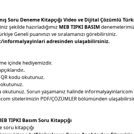
ş Soru Deneme Kitapçığı Video ve Dijital Çözümlü Türk
iniz şekilde hazırladığımız
MEB TIPKI BASIM
denemelerimizi
kiye Geneli puanınızı ve sıralamanızı görebilirsiniz.
informalyayinlari adresinden ulaşabilirsiniz.
e içinde hediyemizdir.
pçıklarıdır..
i QR kodu okutunuz.
 okutunuz.
okutunuz. Sorun yaşamanız halinde informalyayinlaricom da
incom sitelerimizin PDF/ÇÖZÜMLER bölümünden ulaşabilirsin
EB TIPKI Basım Soru Kitapçığı
e soru kitapçığı