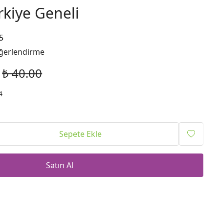
kiye Geneli
5
ğerlendirme
₺ 40.00
4
Sepete Ekle
Satın Al