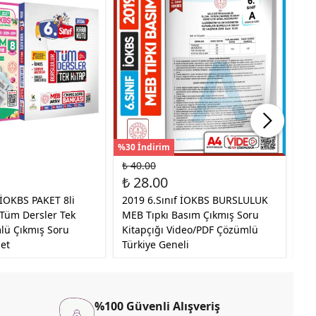
%30 İndirim
%30
₺ 40.00
₺ 
₺ 28.00
₺ 
 İOKBS PAKET 8li
2019 6.Sınıf İOKBS BURSLULUK
20
/Tüm Dersler Tek
MEB Tıpkı Basım Çıkmış Soru
BU
lü Çıkmış Soru
Kitapçığı Video/PDF Çözümlü
De
Set
Türkiye Geneli
Ba
%100 Güvenli Alışveriş