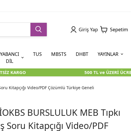
Giriş Yap
Sepetim
YABANCI
TUS
MBSTS
DHBT
YAYINLAR
DİL
SİZ KARGO
500 TL ve ÜZERİ ÜCRE
5. SINIF (İOKBS)
AYT
ÖABT
U KİTAPLARI
U KİTAPLARI
KARA KUTU KİTAPLARI
KARA KUTU KİTAPLARI
ÖZGÜN ÜRÜNLER
oru Kitapçığı Video/PDF Çözümlü Türkiye Geneli
RÜNLER
RÜNLER
ÖZGÜN ÜRÜNLER
ÖZGÜN ÜRÜNLER
KARA KUTU KİTAPLARI
f İOKBS BURSLULUK MEB Tıpkı
ş Soru Kitapçığı Video/PDF