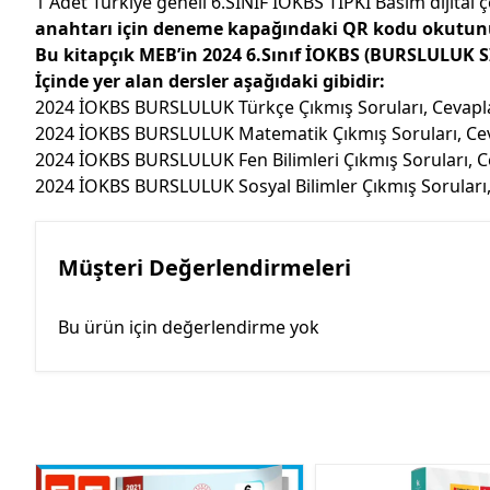
1 Adet Türkiye geneli 6.SINIF İOKBS TIPKI Basım dijital
anahtarı için deneme kapağındaki QR kodu okutunu
Bu kitapçık MEB’in 2024 6.Sınıf İOKBS (BURSLULUK SINA
İçinde yer alan dersler aşağıdaki gibidir:
2024 İOKBS BURSLULUK Türkçe Çıkmış Soruları, Cevaplar
2024 İOKBS BURSLULUK Matematik Çıkmış Soruları, Ceva
2024 İOKBS BURSLULUK Fen Bilimleri Çıkmış Soruları, Ce
2024 İOKBS BURSLULUK Sosyal Bilimler Çıkmış Soruları, 
Müşteri Değerlendirmeleri
Bu ürün için değerlendirme yok