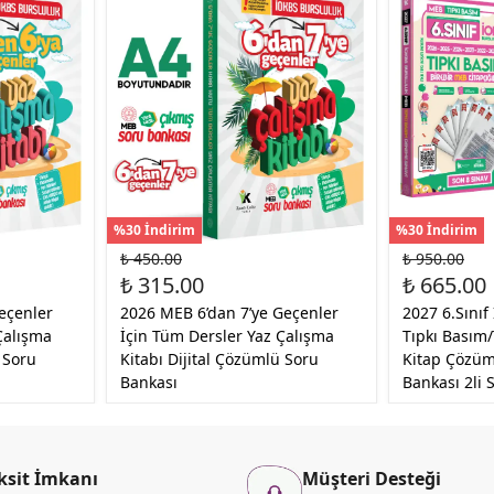
%30 İndirim
%30 İndirim
₺ 450.00
₺ 950.00
₺ 315.00
₺ 665.00
eçenler
2026 MEB 6’dan 7’ye Geçenler
2027 6.Sınıf
Çalışma
İçin Tüm Dersler Yaz Çalışma
Tıpkı Basım
 Soru
Kitabı Dijital Çözümlü Soru
Kitap Çözüm
Bankası
Bankası 2li 
ksit İmkanı
Müşteri Desteği