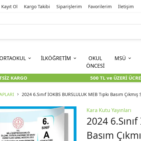
Kayıt Ol
Kargo Takibi
Siparişlerim
Favorilerim
İletişim
ORTAOKUL
İLKÖĞRETİM
OKUL
MSÜ
ÖNCESİ
SİZ KARGO
500 TL ve ÜZERİ ÜCRET
İOKBS)
11. SINIF
EĞİTİM BİLİMLERİ
6. SINIF (İOKBS)
TYT
LİSANS
I
I
KİTAPLARI
KARA KUTU KİTAPLARI
KARA KUTU KİTAPLARI
KARA KUTU KİTAPLARI
KARA KUT
KARA KUT
APLARI
2024 6.Sınıf İOKBS BURSLULUK MEB Tıpkı Basım Çıkmış S
ÜNLER
ÖZGÜN ÜRÜNLER
ÖZGÜN ÜRÜNLER
ÖZGÜN ÜRÜNLER
ÖZGÜN Ü
ÖZGÜN Ü
Kara Kutu Yayınları
2024 6.Sını
Basım Çıkmı