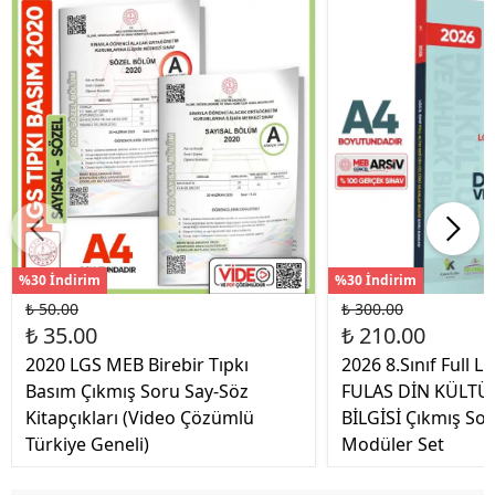
%30 İndirim
%30 İndirim
₺ 50.00
₺ 300.00
₺ 35.00
₺ 210.00
2020 LGS MEB Birebir Tıpkı
2026 8.Sınıf Full LG
Basım Çıkmış Soru Say-Söz
FULAS DİN KÜLTÜ
Kitapçıkları (Video Çözümlü
BİLGİSİ Çıkmış So
Türkiye Geneli)
Modüler Set