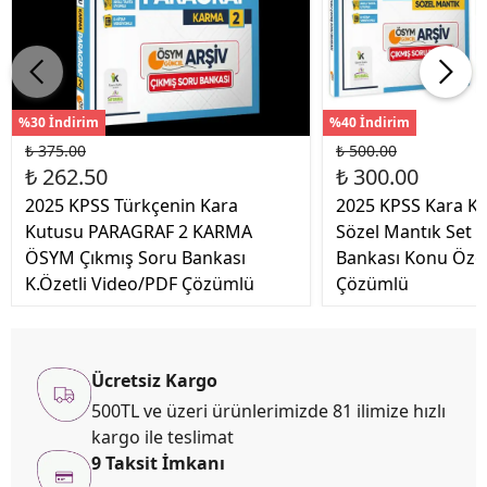
%30 İndirim
%40 İndirim
₺ 375.00
₺ 500.00
₺ 262.50
₺ 300.00
2025 KPSS Türkçenin Kara
2025 KPSS Kara Ku
Kutusu PARAGRAF 2 KARMA
Sözel Mantık Set 
ÖSYM Çıkmış Soru Bankası
Bankası Konu Özet
K.Özetli Video/PDF Çözümlü
Çözümlü
Ücretsiz Kargo
500TL ve üzeri ürünlerimizde 81 ilimize hızlı
kargo ile teslimat
9 Taksit İmkanı