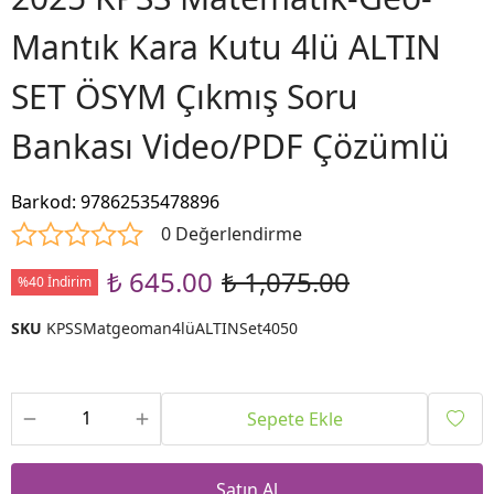
Mantık Kara Kutu 4lü ALTIN
SET ÖSYM Çıkmış Soru
Bankası Video/PDF Çözümlü
Barkod
:
97862535478896
0 Değerlendirme
₺ 645.00
₺ 1,075.00
%40 İndirim
SKU
KPSSMatgeoman4lüALTINSet4050
Sepete Ekle
Satın Al