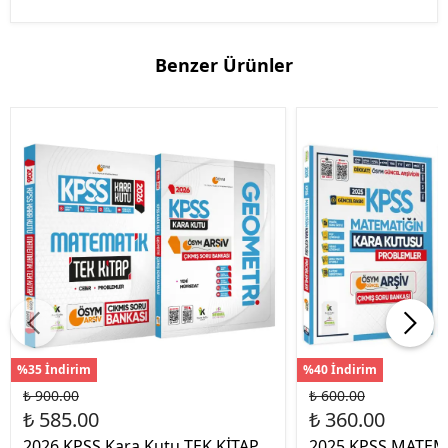
Benzer Ürünler
%35 İndirim
%40 İndirim
₺ 900.00
₺ 600.00
₺ 585.00
₺ 360.00
2026 KPSS Kara Kutu TEK KİTAP
2025 KPSS MATEM