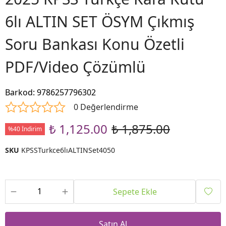
6lı ALTIN SET ÖSYM Çıkmış
Soru Bankası Konu Özetli
PDF/Video Çözümlü
Barkod
:
9786257796302
0 Değerlendirme
₺ 1,125.00
₺ 1,875.00
%40 İndirim
SKU
KPSSTurkce6lıALTINSet4050
Sepete Ekle
Satın Al