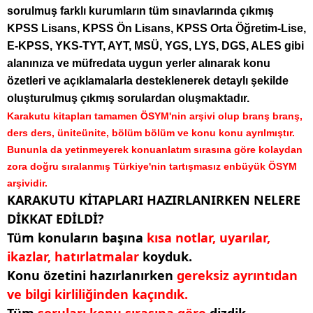
sorulmuş farklı kurumların tüm sınavlarında çıkmış
KPSS Lisans, KPSS Ön Lisans, KPSS Orta Öğretim-Lise,
E-KPSS, YKS-TYT, AYT, MSÜ, YGS, LYS, DGS, ALES gibi
alanınıza ve müfredata uygun yerler alınarak konu
özetleri ve açıklamalarla desteklenerek detaylı şekilde
oluşturulmuş çıkmış sorulardan oluşmaktadır.
Karakutu kitapları tamamen ÖSYM'nin arşivi olup branş branş,
ders ders, üniteünite, bölüm bölüm ve konu konu ayrılmıştır.
Bununla da yetinmeyerek konuanlatım sırasına göre kolaydan
zora doğru sıralanmış Türkiye'nin tartışmasız enbüyük ÖSYM
arşividir.
KARAKUTU KİTAPLARI HAZIRLANIRKEN NELERE
DİKKAT EDİLDİ?
Tüm konuların başına
kısa notlar, uyarılar,
ikazlar, hatırlatmalar
koyduk.
Konu özetini hazırlanırken
gereksiz ayrıntıdan
ve bilgi kirliliğinden kaçındık.