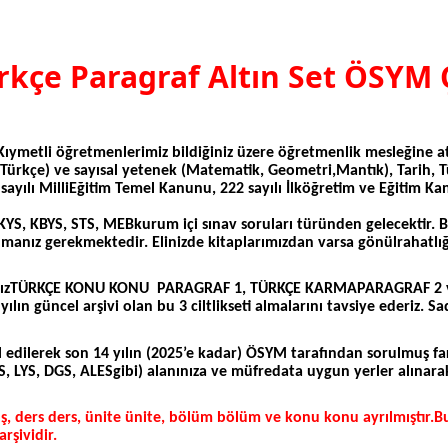
kçe Paragraf Altın Set ÖSYM 
Kıymetli öğretmenlerimiz bildiğiniz üzere öğretmenlik mesleğin
(Türkçe) ve sayısal yetenek (Matematik, Geometri,Mantık), Tarih, Tü
9 sayılı MilliEğitim Temel Kanunu, 222 sayılı İlköğretim ve Eğitim
KYS, KBYS, STS, MEBkurum içi sınav soruları türünden gelecektir. 
manız gerekmektedir. Elinizde kitaplarımızdan varsa gönülrahatlığı
rımızTÜRKÇE KONU KONU
PARAGRAF 1, TÜRKÇE KARMAPARAGRAF 2 ve
ın güncel arşivi olan bu 3 ciltlikseti almalarını tavsiye ederiz. 
edilerek son 14 yılın (2025’e kadar) ÖSYM tarafından sorulmuş fa
, LYS, DGS, ALESgibi) alanınıza ve müfredata uygun yerler alınara
, ders ders, ünite ünite, bölüm bölüm ve konu konu ayrılmıştır.
rşividir.