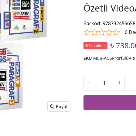
Özetli Vide
Barkod
:
978732455658
0 De
₺ 738.0
%40 İndirim
SKU
MEB-AGSPrgrf3lüAlt
Büyüt