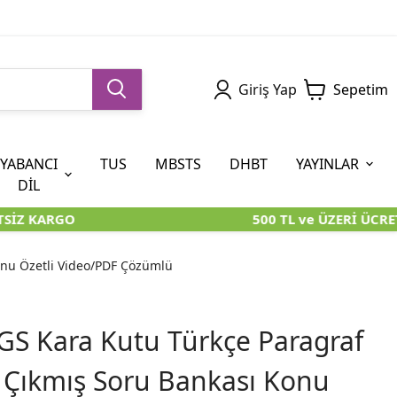
Giriş Yap
Sepetim
YABANCI
TUS
MBSTS
DHBT
YAYINLAR
DİL
İZ KARGO
500 TL ve ÜZERİ ÜCRETS
5. SINIF (İOKBS)
AYT
ÖABT
U KİTAPLARI
U KİTAPLARI
KARA KUTU KİTAPLARI
KARA KUTU KİTAPLARI
ÖZGÜN ÜRÜNLER
onu Özetli Video/PDF Çözümlü
RÜNLER
RÜNLER
ÖZGÜN ÜRÜNLER
ÖZGÜN ÜRÜNLER
KARA KUTU KİTAPLARI
S Kara Kutu Türkçe Paragraf
t Çıkmış Soru Bankası Konu