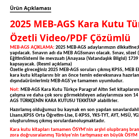
Ürün Açıklaması
2025 MEB-AGS Kara Kutu Tür
Özetli Video/PDF Çözümlü
MEB-AGS AÇIKLAMA:
2025 MEB-AGS adaylarımızın dikkatine;
yapılacak. Sınavın adı da MEB AGSsınavı olacak. Sınav, sözel 
EğitimSistemi ile mevzuatı (Anayasa (Vatandaşlık Bilgisi) 173
kapsayacak. (Resmi açıklama)
Özetle gireceğiniz 2025 MEB-AGS soruları çıkmış KPSS, MEB E
kara kutu kitaplarını bir an önce temin edereksınava hazırlan
dışındaürünlerimiz MEB-AGS’ye tamamen uyumludur.
Not:
MEB-AGS Kara Kutu Türkçe Paragraf Altın Set kitapla
çalışma ve daha çok soru görmekisteyen adaylarımıza son 14 yıl
AGS TÜRKÇENİN KARA KUTUSU TEKKİTAP alabilirler.
Hazırlamış olduğumuz bu kaynak en son yapılan sınavlardahil 
Lisans,KPSS Orta Öğretim-Lise, E-KPSS, YKS-TYT, AYT, MSÜ, YGS
oluşturulmuş çıkmış sorulardanoluşmaktadır.
Kara kutu kitapları tamamen ÖSYM'nin arşivi olupbranş branş
zora doğrusıralanmış Türkiye'nin tartışmasız en büyük ÖSYM a