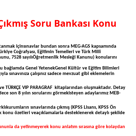
Çıkmış Soru Bankası Konu
e atanmak içinsınavlar bundan sonra MEG-AGS kapsamında
rkiye Coğrafyası, Eğitimin Temelleri ve Türk Millî
 Kanunu, 7528 sayılıÖğretmenlik Mesleği Kanunu) konularını
Bu bağlamda Genel YetenekGenel Kültür ve Eğitim Bilimleri
yla sınavınıza çalışınız sadece mevzuat gibi eklemelerin
 TÜRKÇE VIP PARAGRAF kitaplarından oluşmaktadır. Detay
Sadece son 8 yılın sorularını görmekisteyen adaylarımız MEB-
rklıkurumların sınavlarında çıkmış (KPSS Lisans, KPSS Ön
k konu özetleri veaçıklamalarla desteklenerek detaylı şekilde
Bununla da yetinmeyerek konu anlatım sırasına göre kolaydan