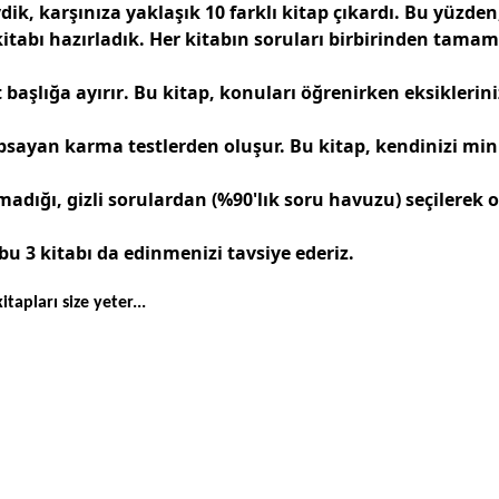
k, karşınıza yaklaşık 10 farklı kitap çıkardı. Bu yüzden, 
kitabı
hazırladık. Her kitabın soruları birbirinden tamam
t başlığa ayırır
. Bu kitap, konuları öğrenirken eksiklerini
apsayan
karma testlerden
oluşur. Bu kitap, kendinizi min
adığı, gizli sorulardan
(%90'lık soru havuzu) seçilerek 
bu 3 kitabı da edinmenizi tavsiye ederiz.
apları size yeter...