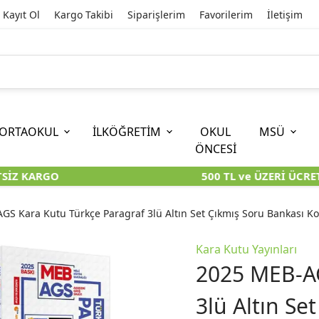
Kayıt Ol
Kargo Takibi
Siparişlerim
Favorilerim
İletişim
ORTAOKUL
İLKÖĞRETİM
OKUL
MSÜ
ÖNCESİ
İZ KARGO
500 TL ve ÜZERİ ÜCRETS
İOKBS)
11. SINIF
EĞİTİM BİLİMLERİ
6. SINIF (İOKBS)
TYT
LİSANS
I
I
KİTAPLARI
KARA KUTU KİTAPLARI
KARA KUTU KİTAPLARI
KARA KUTU KİTAPLARI
KARA KUT
KARA KUT
GS Kara Kutu Türkçe Paragraf 3lü Altın Set Çıkmış Soru Bankası K
ÜNLER
ÖZGÜN ÜRÜNLER
ÖZGÜN ÜRÜNLER
ÖZGÜN ÜRÜNLER
ÖZGÜN Ü
ÖZGÜN Ü
Kara Kutu Yayınları
2025 MEB-AG
3lü Altın Se