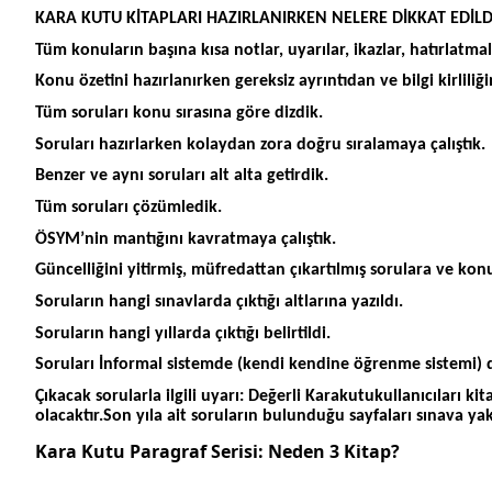
KARA KUTU KİTAPLARI HAZIRLANIRKEN NELERE DİKKAT EDİLD
Tüm konuların başına kısa notlar, uyarılar, ikazlar, hatırlatm
Konu özetini hazırlanırken gereksiz ayrıntıdan ve bilgi kirliliğ
Tüm soruları konu sırasına göre dizdik.
Soruları hazırlarken kolaydan zora doğru sıralamaya çalıştık.
Benzer ve aynı soruları alt alta getirdik.
Tüm soruları çözümledik.
ÖSYM’nin mantığını kavratmaya çalıştık.
Güncelliğini yitirmiş, müfredattan çıkartılmış sorulara ve ko
Soruların hangi sınavlarda çıktığı altlarına yazıldı.
Soruların hangi yıllarda çıktığı belirtildi.
Soruları İnformal sistemde (kendi kendine öğrenme sistemi) di
Çıkacak sorularla ilgili uyarı: Değerli Karakutukullanıcıları 
olacaktır.Son yıla ait soruların bulunduğu sayfaları sınava y
Kara Kutu Paragraf Serisi: Neden 3 Kitap?