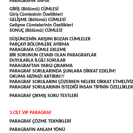
PARAGRAFIN YAPISI
GİRİŞ (Bölümü) CÜMLESİ
Giriş Cümlesinin Özellikleri
GELİŞME (Bölümü) CÜMLESİ
Gelişme Cümlelerinin Özellikleri
SONUÇ (Bölümü) CÜMLESİ
DÜŞÜNCENİN AKIŞINI BOZAN CÜMLELER
PARÇAYI BÖLÜMLERE AYIRMA
PARAGRAFA CÜMLE EKLEME
BİR SORUNUN CEVABI OLAN PARAGRAFLAR
DUYULARLA İLGİLİ SORULAR
PARAGRAFTAN YARGI ÇIKARMA
PARAGRAF SORULARINDA ŞUNLARA DİKKAT EDELİM!
OKUMA HIZINIZI ARTIRIN!!!
PARAGRAF SORULARINI ÇÖZERKEN NELERE DİKKAT ETMELİYİZ
PARAGRAF SORULARININ İSTEDİĞİ İNSAN TİPİNİN ÖZELLİKLER
PARAGRAF ÇIKMIŞ SORU TESTLERİ
3.CİLT VIP PARAGRAF
PARAGRAF ÇÖZME TEKNİKLERİ
PARAGRAFIN ANLAM YÖNÜ