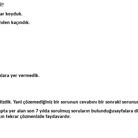
İ?
alar koyduk.
inden kaçındık.
nulara yer vermedik.
zdik. Yani çözemediğiniz bir sorunun cevabını bir sonraki sorunun 
kitapta yer alan son 7 yılda sorulmuş soruların bulunduğusayfalara 
akın tekrar çözmenizde faydavardır.