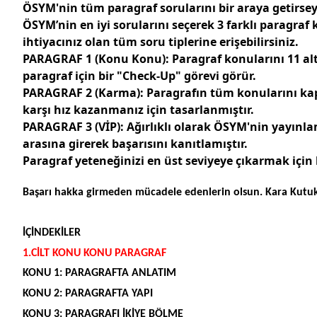
ÖSYM'nin tüm paragraf sorularını bir araya getirseydi
ÖSYM’nin en iyi sorularını seçerek 3 farklı paragraf 
ihtiyacınız olan tüm soru tiplerine erişebilirsiniz.
PARAGRAF 1 (Konu Konu):
Paragraf konularını
11 al
paragraf için bir
"Check-Up"
görevi görür.
PARAGRAF 2 (Karma):
Paragrafın tüm konularını k
karşı hız kazanmanız için tasarlanmıştır.
PARAGRAF 3 (VİP):
Ağırlıklı olarak
ÖSYM'nin yayınlam
arasına girerek başarısını kanıtlamıştır.
Paragraf yeteneğinizi en üst seviyeye çıkarmak için 
Başarı hakka girmeden mücadele edenlerin olsun. Kara Kutukit
İÇİNDEKİLER
1.CİLT KONU KONU PARAGRAF
KONU 1: PARAGRAFTA ANLATIM
KONU 2: PARAGRAFTA YAPI
KONU 3: PARAGRAFI İKİYE BÖLME