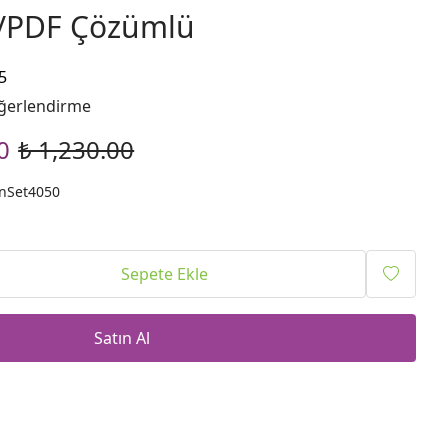
o/PDF Çözümlü
5
ğerlendirme
0
₺ 1,230.00
ınSet4050
Sepete Ekle
Satın Al