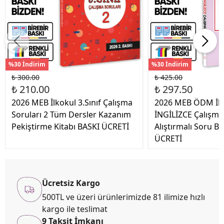
%30 İndirim
%30 İndirim
₺ 300.00
₺ 425.00
₺ 210.00
₺ 297.50
2026 MEB İlkokul 3.Sınıf Çalışma
2026 MEB ÖDM İlko
Soruları 2 Tüm Dersler Kazanım
İNGİLİZCE Çalışma 
Pekiştirme Kitabı BASKI ÜCRETİ
Alıştırmalı Soru B
ÜCRETİ
Ücretsiz Kargo
500TL ve üzeri ürünlerimizde 81 ilimize hızlı
kargo ile teslimat
9 Taksit İmkanı