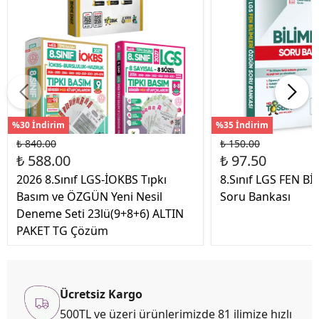
%30 İndirim
%35 İndirim
₺ 840.00
₺ 150.00
₺ 588.00
₺ 97.50
2026 8.Sınıf LGS-İOKBS Tıpkı
8.Sınıf LGS FEN B
Basım ve ÖZGÜN Yeni Nesil
Soru Bankası
Deneme Seti 23lü(9+8+6) ALTIN
PAKET TG Çözüm
Ücretsiz Kargo
500TL ve üzeri ürünlerimizde 81 ilimize hızlı