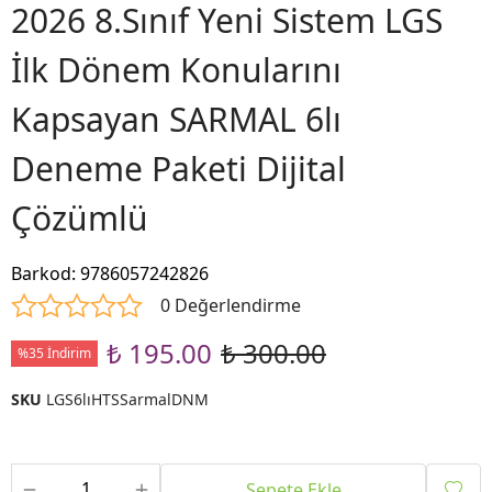
2026 8.Sınıf Yeni Sistem LGS
İlk Dönem Konularını
Kapsayan SARMAL 6lı
Deneme Paketi Dijital
Çözümlü
Barkod
:
9786057242826
0 Değerlendirme
₺ 195.00
₺ 300.00
%35 İndirim
SKU
LGS6lıHTSSarmalDNM
Sepete Ekle