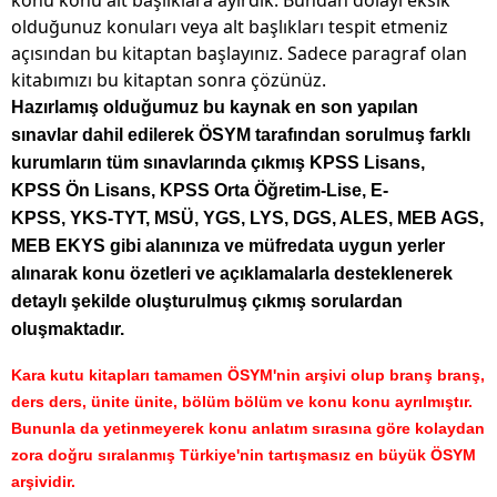
konu konu alt başlıklara ayırdık. Bundan dolayı eksik
olduğunuz konuları veya alt başlıkları tespit etmeniz
açısından bu kitaptan başlayınız. Sadece paragraf olan
kitabımızı bu kitaptan sonra çözünüz.
Hazırlamış olduğumuz bu kaynak en son yapılan
sınavlar dahil edilerek ÖSYM tarafından sorulmuş farklı
kurumların tüm sınavlarında çıkmış KPSS Lisans,
KPSS Ön Lisans, KPSS Orta Öğretim-Lise, E-
KPSS, YKS-TYT, MSÜ, YGS, LYS, DGS, ALES, MEB AGS,
MEB EKYS gibi alanınıza ve müfredata uygun yerler
alınarak konu özetleri ve açıklamalarla desteklenerek
detaylı şekilde oluşturulmuş çıkmış sorulardan
oluşmaktadır.
Kara kutu kitapları tamamen ÖSYM'nin arşivi olup branş branş,
ders ders, ünite ünite, bölüm bölüm ve konu konu ayrılmıştır.
Bununla da yetinmeyerek konu anlatım sırasına göre kolaydan
zora doğru sıralanmış Türkiye'nin tartışmasız en büyük ÖSYM
arşividir.