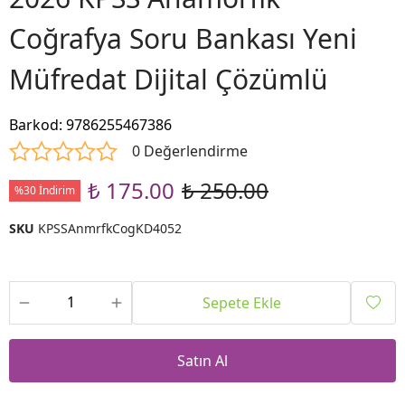
Coğrafya Soru Bankası Yeni
Müfredat Dijital Çözümlü
Barkod
:
9786255467386
0 Değerlendirme
₺ 175.00
₺ 250.00
%30 İndirim
SKU
KPSSAnmrfkCogKD4052
Sepete Ekle
Satın Al