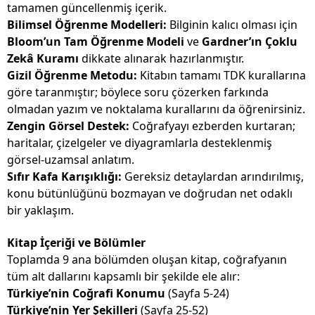
tamamen güncellenmiş içerik.
Bilimsel Öğrenme Modelleri:
Bilginin kalıcı olması için
Bloom’un Tam Öğrenme Modeli
ve
Gardner’ın Çoklu
Zekâ Kuramı
dikkate alınarak hazırlanmıştır.
Gizil Öğrenme Metodu:
Kitabın tamamı TDK kurallarına
göre taranmıştır; böylece soru çözerken farkında
olmadan yazım ve noktalama kurallarını da öğrenirsiniz.
Zengin Görsel Destek:
Coğrafyayı ezberden kurtaran;
haritalar, çizelgeler ve diyagramlarla desteklenmiş
görsel-uzamsal anlatım.
Sıfır Kafa Karışıklığı:
Gereksiz detaylardan arındırılmış,
konu bütünlüğünü bozmayan ve doğrudan net odaklı
bir yaklaşım.
Kitap İçeriği ve Bölümler
Toplamda 9 ana bölümden oluşan kitap, coğrafyanın
tüm alt dallarını kapsamlı bir şekilde ele alır:
Türkiye’nin Coğrafi Konumu
(Sayfa 5-24)
Türkiye’nin Yer Şekilleri
(Sayfa 25-52)