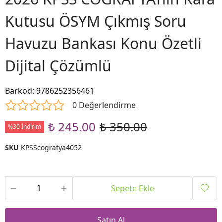
Kutusu ÖSYM Çıkmış Soru
Havuzu Bankası Konu Özetli
Dijital Çözümlü
Barkod
:
9786252356461
0 Değerlendirme
₺ 245.00
₺ 350.00
%30 İndirim
SKU
KPSScografya4052
Sepete Ekle
Satın Al