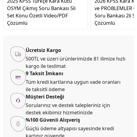
2025 KPSS Türkçe Kara Kutu
2026 KPSS Kara K
ÖSYM Çıkmış Soru Bankası 5li
ve PROBLEMLER Ö
Set Konu Özetli Video/PDF
Soru Bankası 2li S
Çözümlü
Çözümlü
Ücretsiz Kargo
500TL ve üzeri ürünlerimizde 81 ilimize hızlı
kargo ile teslimat
9 Taksit İmkanı
Tüm kredi kartlarına uygun vade oranları
ile taksitli ödeme
Müşteri Desteği
Sorularınız ve destek talepleriniz için
destek ekibimiz hizmetinizde
%100 Güvenli Alışveriş
Güçlü ödeme altyapısı sayesinde kredi
kartınız güvende