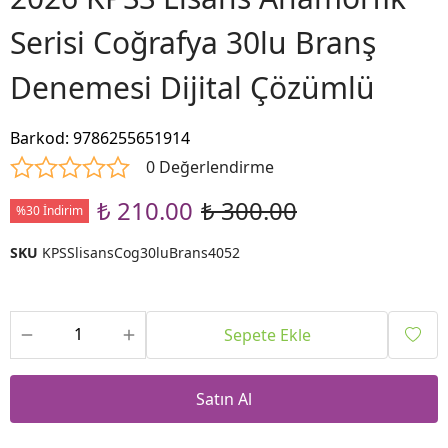
Serisi Coğrafya 30lu Branş
Denemesi Dijital Çözümlü
Barkod
:
9786255651914
0 Değerlendirme
₺ 210.00
₺ 300.00
%30 İndirim
SKU
KPSSlisansCog30luBrans4052
Sepete Ekle
Satın Al