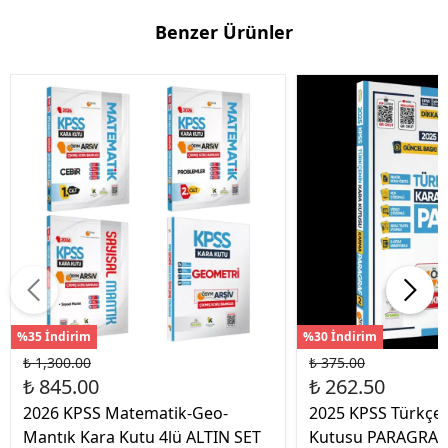
Benzer Ürünler
%35 İndirim
%30 İndirim
₺ 1,300.00
₺ 375.00
₺ 845.00
₺ 262.50
2026 KPSS Matematik-Geo-
2025 KPSS Türkçen
Mantık Kara Kutu 4lü ALTIN SET
Kutusu PARAGRAF