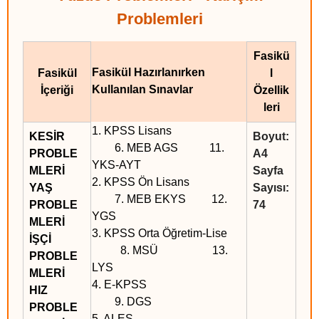
Problemleri
Fasikü
Fasikül Hazırlanırken
Fasikül
l
Kullanılan Sınavlar
İçeriği
Özellik
leri
1. KPSS Lisans
KESİR
Boyut:
6. MEB AGS 11.
PROBLE
A4
YKS-AYT
MLERİ
Sayfa
2. KPSS Ön Lisans
YAŞ
Sayısı:
7. MEB EKYS 12.
PROBLE
74
YGS
MLERİ
3. KPSS Orta Öğretim-Lise
İŞÇİ
8. MSÜ 13.
PROBLE
LYS
MLERİ
4. E-KPSS
HIZ
9. DGS
PROBLE
5. ALES