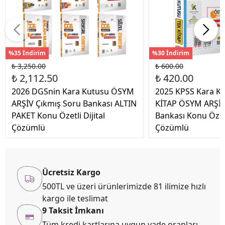
%35 İndirim
%30 İndirim
₺ 3,250.00
₺ 600.00
₺ 2,112.50
₺ 420.00
2026 DGSnin Kara Kutusu ÖSYM
2025 KPSS Kara Ku
ARŞİV Çıkmış Soru Bankası ALTIN
KİTAP ÖSYM ARŞİV
PAKET Konu Özetli Dijital
Bankası Konu Özet
Çözümlü
Çözümlü
Ücretsiz Kargo
500TL ve üzeri ürünlerimizde 81 ilimize hızlı
kargo ile teslimat
9 Taksit İmkanı
Tüm kredi kartlarına uygun vade oranları