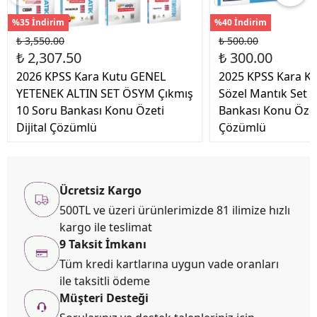
%35 İndirim
%40 İndirim
₺ 3,550.00
₺ 500.00
₺ 2,307.50
₺ 300.00
2026 KPSS Kara Kutu GENEL
2025 KPSS Kara Ku
YETENEK ALTIN SET ÖSYM Çıkmış
Sözel Mantık Set 
10 Soru Bankası Konu Özeti
Bankası Konu Özet
Dijital Çözümlü
Çözümlü
Ücretsiz Kargo
500TL ve üzeri ürünlerimizde 81 ilimize hızlı
kargo ile teslimat
9 Taksit İmkanı
Tüm kredi kartlarına uygun vade oranları
ile taksitli ödeme
Müşteri Desteği