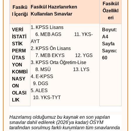
Fasikül
Fasikül Hazırlanırken
Fasikü
Özellikl
Kullanılan Sınavlar
l İçeriği
eri
1. KPSS Lisans
VERİ
Boyut:
6. MEB AGS 11. YKS-
İSTATİ
A4
AYT
STİK
Sayfa
2. KPSS Ön Lisans
PERM
Sayısı:
7. MEB EKYS 12. YGS
ÜTAS
60
3. KPSS Orta Öğretim-Lise
YON
8. MSÜ 13. LYS
KOMBİ
4. E-KPSS
NASY
9. DGS
ON
5. ALES
OLASI
10. YKS-TYT
LIK
Hazırlamış olduğumuz bu kaynak en son yapılan
sınavlar dahil edilerek (2026'ya kadar) ÖSYM
tarafından sorulmuş farklı kurumların tüm sınavlarında