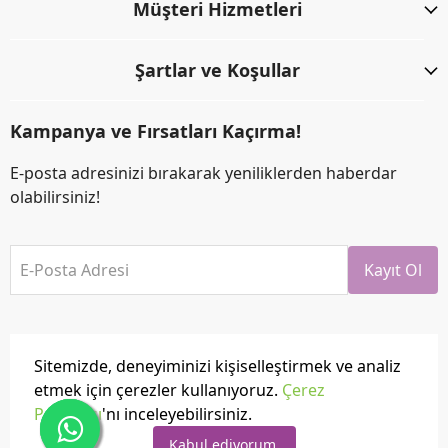
Müşteri Hizmetleri
Şartlar ve Koşullar
Kampanya ve Fırsatları Kaçırma!
E-posta adresinizi bırakarak yeniliklerden haberdar
olabilirsiniz!
E-Posta Adresi
Kayıt Ol
Sitemizde, deneyiminizi kişiselleştirmek ve analiz
etmek için çerezler kullanıyoruz.
Çerez
Politikası
'nı inceleyebilirsiniz.
Tüm hakları saklıdır.
Powered by
ikas
Kabul ediyorum.