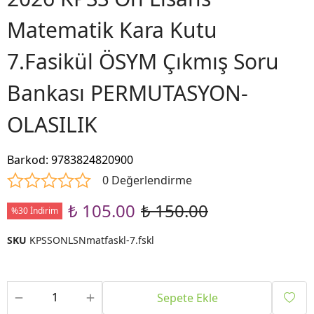
Matematik Kara Kutu
7.Fasikül ÖSYM Çıkmış Soru
Bankası PERMUTASYON-
OLASILIK
Barkod
:
9783824820900
0 Değerlendirme
₺ 105.00
₺ 150.00
%30 İndirim
SKU
KPSSONLSNmatfaskl-7.fskl
Sepete Ekle