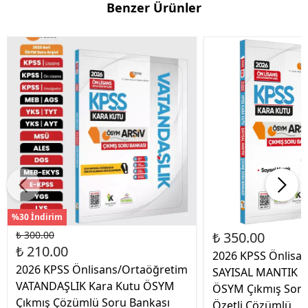
Benzer Ürünler
%30 İndirim
₺ 300.00
₺ 350.00
₺ 210.00
2026 KPSS Önlisa
2026 KPSS Önlisans/Ortaöğretim
SAYISAL MANTIK K
VATANDAŞLIK Kara Kutu ÖSYM
ÖSYM Çıkmış Soru
Çıkmış Çözümlü Soru Bankası
Özetli Çözümlü