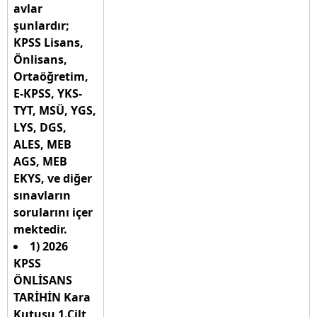
avlar
şunlardır;
KPSS Lisans,
Önlisans,
Ortaöğretim,
E-KPSS, YKS-
TYT, MSÜ, YGS,
LYS, DGS,
ALES, MEB
AGS, MEB
EKYS, ve diğer
sınavların
sorularını içer
mektedir.
1) 2026
KPSS
ÖNLİSANS
TARİHİN Kara
Kutusu 1.Cilt