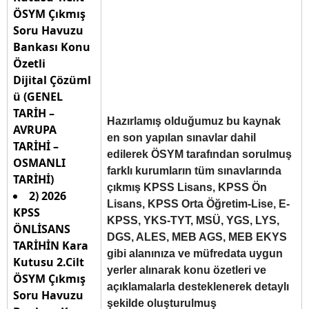
ÖSYM Çıkmış
Soru Havuzu
Bankası Konu
Özetli
Dijital Çözüml
ü (GENEL
TARİH –
Hazırlamış olduğumuz bu kaynak
AVRUPA
en son yapılan sınavlar dahil
TARİHİ –
edilerek ÖSYM tarafından sorulmuş
OSMANLI
farklı kurumların tüm sınavlarında
TARİHİ)
çıkmış KPSS Lisans, KPSS Ön
2) 2026
Lisans, KPSS Orta Öğretim-Lise, E-
KPSS
KPSS, YKS-TYT, MSÜ, YGS, LYS,
ÖNLİSANS
DGS, ALES, MEB AGS, MEB EKYS
TARİHİN Kara
gibi alanınıza ve müfredata uygun
Kutusu 2.Cilt
yerler alınarak konu özetleri ve
ÖSYM Çıkmış
açıklamalarla desteklenerek detaylı
Soru Havuzu
şekilde oluşturulmuş