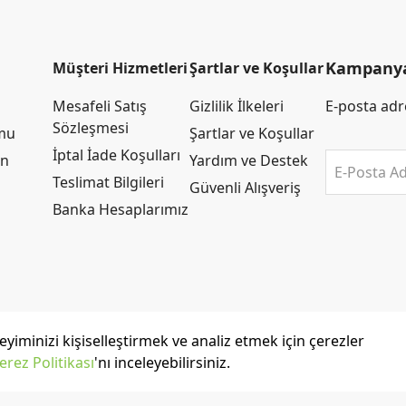
Kampanya 
Müşteri Hizmetleri
Şartlar ve Koşullar
Mesafeli Satış
Gizlilik İlkeleri
E-posta adre
Sözleşmesi
rmu
Şartlar ve Koşullar
İptal İade Koşulları
an
Yardım ve Destek
E-Posta Ad
Teslimat Bilgileri
Güvenli Alışveriş
Banka Hesaplarımız
yiminizi kişiselleştirmek ve analiz etmek için çerezler
erez Politikası
'nı inceleyebilirsiniz.