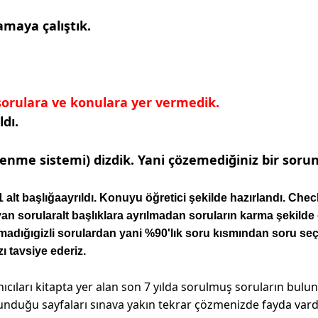
amaya çalıştık.
 sorulara ve konulara yer vermedik.
ldı.
enme sistemi) dizdik. Yani çözemediğiniz bir sorun
başlığaayrıldı. Konuyu öğretici şekilde hazırlandı. Check-
orularalt başlıklara ayrılmadan soruların karma şekilde o
dığıgizli sorulardan yani %90'lık soru kısmından soru seçil
zı tavsiye ederiz.
nıcıları kitapta yer alan son 7 yılda sorulmuş soruların bu
bulunduğu sayfaları sınava yakın tekrar çözmenizde fayda vardı