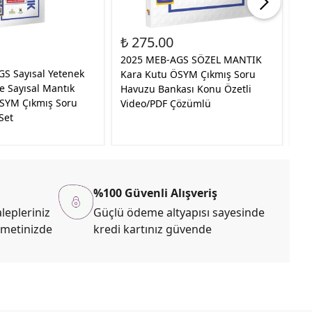
%30
₺ 275.00
₺ 
₺ 
2025 MEB-AGS SÖZEL MANTIK
S Sayısal Yetenek
20
Kara Kutu ÖSYM Çıkmış Soru
e Sayısal Mantık
Ku
Havuzu Bankası Konu Özetli
SYM Çıkmış Soru
So
Video/PDF Çözümlü
Set
MU
%100 Güvenli Alışveriş
lepleriniz
Güçlü ödeme altyapısı sayesinde
zmetinizde
kredi kartınız güvende