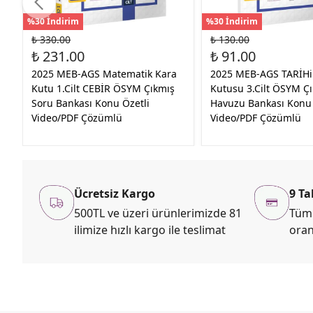
%30 İndirim
%30 İndirim
₺ 330.00
₺ 130.00
₺ 231.00
₺ 91.00
2025 MEB-AGS Matematik Kara
2025 MEB-AGS TARİHi
Kutu 1.Cilt CEBİR ÖSYM Çıkmış
Kutusu 3.Cilt ÖSYM Ç
Soru Bankası Konu Özetli
Havuzu Bankası Konu 
Video/PDF Çözümlü
Video/PDF Çözümlü
Ücretsiz Kargo
9 Ta
500TL ve üzeri ürünlerimizde 81
Tüm 
ilimize hızlı kargo ile teslimat
oran