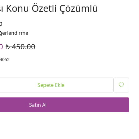
ı Konu Özetli Çözümlü
0
ğerlendirme
0
₺ 450.00
4052
Sepete Ekle
Satın Al