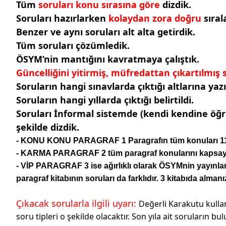
Tüm
soruları konu sırasına göre
dizdik.
Soruları hazırlarken
kolaydan zora doğru
sıral
Benzer ve aynı soruları alt alta getirdik.
Tüm soruları çözümledik.
ÖSYM’nin mantığını kavratmaya çalıştık.
Güncelliğini yitirmiş, müfredattan çıkartılmış
Soruların hangi sınavlarda çıktığı altlarına yazı
Soruların hangi yıllarda çıktığı belirtildi.
Soruları İnformal sistemde (kendi kendine öğr
şekilde dizdik.
- KONU KONU PARAGRAF 1 Paragrafın tüm konuları 11 alt 
- KARMA PARAGRAF 2 tüm paragraf konularını kapsayan s
- VİP PARAGRAF 3 ise ağırlıklı olarak ÖSYMnin yayınlama
paragraf kitabının soruları da farklıdır. 3 kitabıda almanı
Çıkacak sorularla ilgili uyarı:
Değerli Karakutu kulla
soru tipleri o şekilde olacaktır. Son yıla ait soruların 