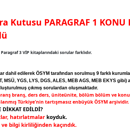
ara Kutusu PARAGRAF 1 KONU
lü
Paragraf 3 VİP kitaplarındaki sorular farklıdır.
r dahil edilerek ÖSYM tarafından sorulmuş 9 farklı kuruml
, MSÜ, YGS, LYS, DGS, ALES, MEB AGS, MEB EKYS gibi) ala
 oluşturulmuş çıkmış sorulardan oluşmaktadır.
ranş branş, ders ders, üniteünite, bölüm bölüm ve konu
lanmış Türkiye'nin tartışmasız enbüyük ÖSYM arşividir.
 DİKKAT EDİLDİ?
zlar, hatırlatmalar
koyduk.
ve bilgi kirliliğinden kaçındık.