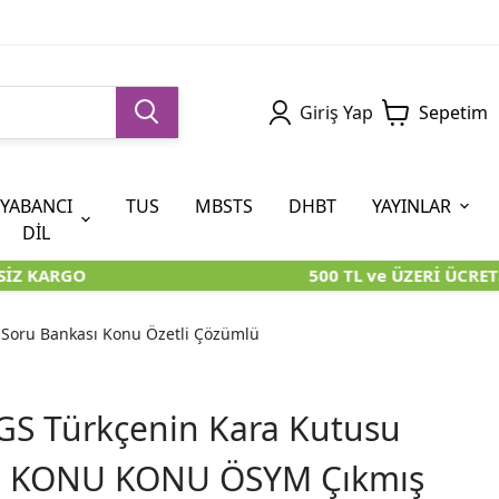
Giriş Yap
Sepetim
YABANCI
TUS
MBSTS
DHBT
YAYINLAR
DİL
İZ KARGO
500 TL ve ÜZERİ ÜCRETS
5. SINIF (İOKBS)
AYT
ÖABT
U KİTAPLARI
U KİTAPLARI
KARA KUTU KİTAPLARI
KARA KUTU KİTAPLARI
ÖZGÜN ÜRÜNLER
oru Bankası Konu Özetli Çözümlü
RÜNLER
RÜNLER
ÖZGÜN ÜRÜNLER
ÖZGÜN ÜRÜNLER
KARA KUTU KİTAPLARI
S Türkçenin Kara Kutusu
1 KONU KONU ÖSYM Çıkmış