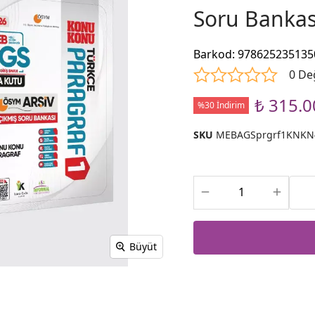
Soru Bankas
Barkod
:
978625235135
0 De
₺ 315.0
%30 İndirim
SKU
MEBAGSprgrf1KNKN
Büyüt