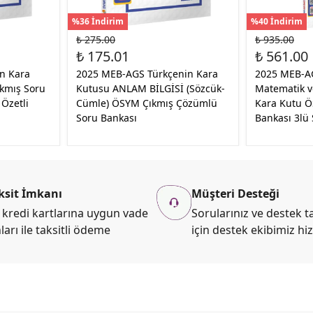
%36 İndirim
%40 İndirim
₺ 275.00
₺ 935.00
₺ 175.01
₺ 561.00
n Kara
2025 MEB-AGS Türkçenin Kara
2025 MEB-AG
ıkmış Soru
Kutusu ANLAM BİLGİSİ (Sözcük-
Matematik v
Özetli
Cümle) ÖSYM Çıkmış Çözümlü
Kara Kutu Ö
Soru Bankası
Bankası 3lü 
ksit İmkanı
Müşteri Desteği
kredi kartlarına uygun vade
Sorularınız ve destek ta
ları ile taksitli ödeme
için destek ekibimiz hi