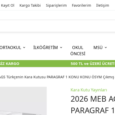
Kayıt Ol
Kargo Takibi
Siparişlerim
Favorilerim
İletişim
ORTAOKUL
İLKÖĞRETİM
OKUL
MSÜ
ÖNCESİ
Z KARGO
500 TL ve ÜZERİ ÜCRETS
İOKBS)
11. SINIF
EĞİTİM BİLİMLERİ
6. SINIF (İOKBS)
TYT
LİSANS
I
I
KİTAPLARI
KARA KUTU KİTAPLARI
KARA KUTU KİTAPLARI
KARA KUTU KİTAPLARI
KARA KUT
KARA KUT
GS Türkçenin Kara Kutusu PARAGRAF 1 KONU KONU ÖSYM Çıkmış S
ÜNLER
ÖZGÜN ÜRÜNLER
ÖZGÜN ÜRÜNLER
ÖZGÜN ÜRÜNLER
ÖZGÜN Ü
ÖZGÜN Ü
Kara Kutu Yayınları
2026 MEB AG
PARAGRAF 