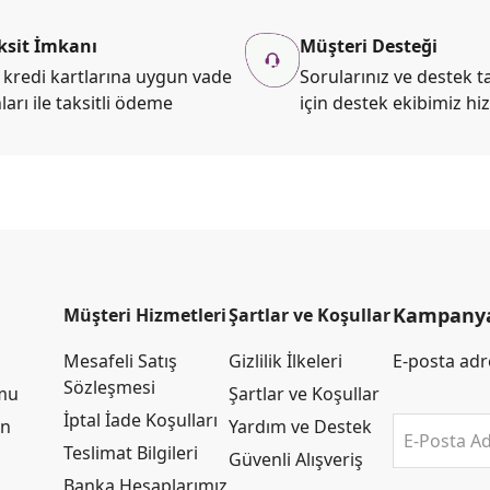
ksit İmkanı
Müşteri Desteği
kredi kartlarına uygun vade
Sorularınız ve destek ta
ları ile taksitli ödeme
için destek ekibimiz hi
Kampanya 
Müşteri Hizmetleri
Şartlar ve Koşullar
Mesafeli Satış
Gizlilik İlkeleri
E-posta adre
Sözleşmesi
rmu
Şartlar ve Koşullar
İptal İade Koşulları
an
Yardım ve Destek
E-Posta Ad
Teslimat Bilgileri
Güvenli Alışveriş
Banka Hesaplarımız