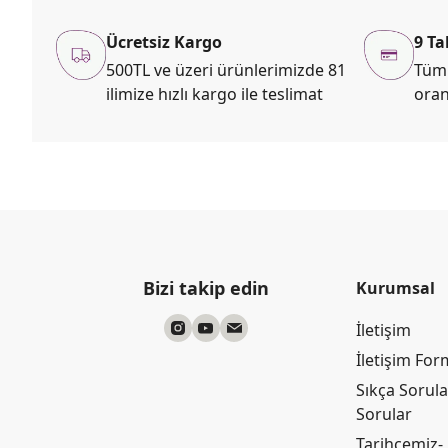
Ücretsiz Kargo
9 Ta
500TL ve üzeri ürünlerimizde 81
Tüm 
ilimize hızlı kargo ile teslimat
oran
Bizi takip edin
Kurumsal
İletişim
İletişim Fo
Sıkça Sorul
Sorular
Tarihçemiz-