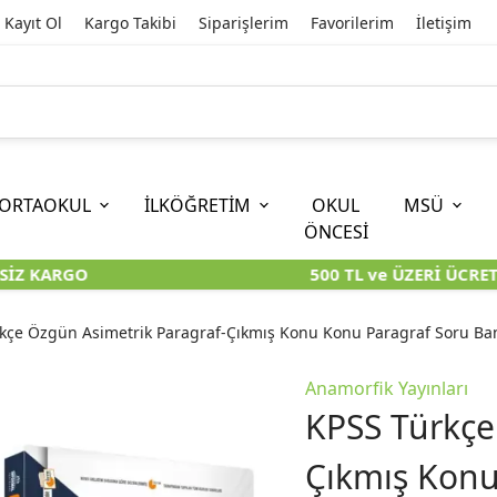
Kayıt Ol
Kargo Takibi
Siparişlerim
Favorilerim
İletişim
ORTAOKUL
İLKÖĞRETİM
OKUL
MSÜ
ÖNCESİ
İZ KARGO
500 TL ve ÜZERİ ÜCRETS
İOKBS)
11. SINIF
EĞİTİM BİLİMLERİ
6. SINIF (İOKBS)
TYT
LİSANS
I
I
KİTAPLARI
KARA KUTU KİTAPLARI
KARA KUTU KİTAPLARI
KARA KUTU KİTAPLARI
KARA KUT
KARA KUT
kçe Özgün Asimetrik Paragraf-Çıkmış Konu Konu Paragraf Soru Ba
ÜNLER
ÖZGÜN ÜRÜNLER
ÖZGÜN ÜRÜNLER
ÖZGÜN ÜRÜNLER
ÖZGÜN Ü
ÖZGÜN Ü
Anamorfik Yayınları
KPSS Türkçe
Çıkmış Konu