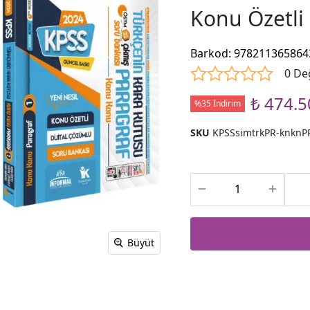
Konu Özetli
Barkod
:
978211365864
0 De
₺ 474.5
%35 İndirim
SKU
KPSSsimtrkPR-knkn
Büyüt