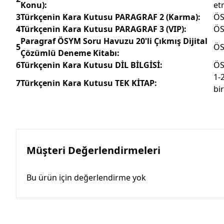
Konu):
et
3
Türkçenin Kara Kutusu PARAGRAF 2 (Karma):
ÖS
4
Türkçenin Kara Kutusu PARAGRAF 3 (VIP):
ÖS
Paragraf ÖSYM Soru Havuzu 20'li Çıkmış Dijital
5
ÖS
Çözümlü Deneme Kitabı:
6
Türkçenin Kara Kutusu DİL BİLGİSİ:
ÖS
1-
7
Türkçenin Kara Kutusu TEK KİTAP:
bi
Müşteri Değerlendirmeleri
Bu ürün için değerlendirme yok