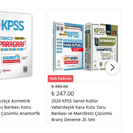
%35 İndirim
%35
₺ 380.00
₺ 
₺ 247.00
₺ 
ürkçe Asimetrik
2026 KPSS Genel Kültür
20
ru Bankası Konu
Vatandaşlık Kara Kutu Soru
Ka
al Çözümlü Anamorfik
Bankası ve Manifesto Çözümlü
Tü
Branş Deneme 2li Seti
Pa