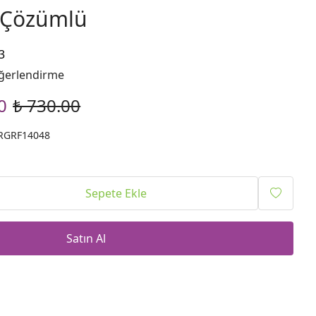
 Çözümlü
3
ğerlendirme
0
₺ 730.00
PRGRF14048
Sepete Ekle
Satın Al