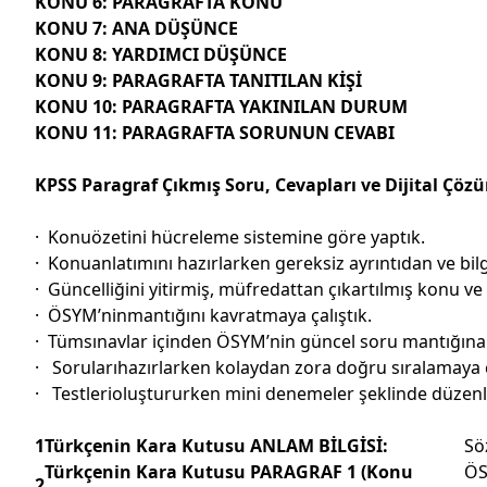
KONU 6: PARAGRAFTA KONU
KONU 7: ANA DÜŞÜNCE
KONU 8: YARDIMCI DÜŞÜNCE
KONU 9: PARAGRAFTA TANITILAN KİŞİ
KONU 10: PARAGRAFTA YAKINILAN DURUM
KONU 11: PARAGRAFTA SORUNUN CEVABI
KPSS Paragraf Çıkmış Soru, Cevapları ve Dijital Çözüm
·
Konuözetini hücreleme sistemine göre yaptık.
·
Konuanlatımını hazırlarken gereksiz ayrıntıdan ve bilgi
·
Güncelliğini yitirmiş, müfredattan çıkartılmış konu ve
·
ÖSYM’ninmantığını kavratmaya çalıştık.
·
Tümsınavlar içinden ÖSYM’nin güncel soru mantığına 
·
Sorularıhazırlarken kolaydan zora doğru sıralamaya ç
·
Testlerioluştururken mini denemeler şeklinde düzenl
1
Türkçenin Kara Kutusu ANLAM BİLGİSİ:
Sö
Türkçenin Kara Kutusu PARAGRAF 1 (Konu
ÖS
2