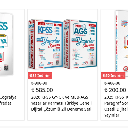
%35 İndirim
%50 İndirim
₺ 900.00
₺ 400.00
₺ 585.00
₺ 200.00
Coğrafya
2026 KPSS GY-GK ve MEB-AGS
2025 KPSS T
fredat
Yazarlar Karması Türkiye Geneli
Paragraf So
Dijital Çözümlü 2li Deneme Seti
Özetli Dijit
Yayınları