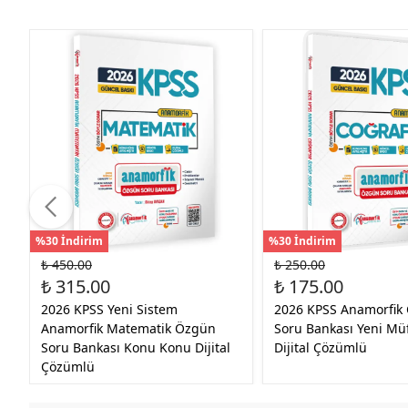
%30 İndirim
%30 İndirim
₺ 450.00
₺ 250.00
₺ 315.00
₺ 175.00
2026 KPSS Yeni Sistem
2026 KPSS Anamorfik 
Anamorfik Matematik Özgün
Soru Bankası Yeni Mü
Soru Bankası Konu Konu Dijital
Dijital Çözümlü
Çözümlü