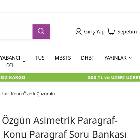
Giriş Yap
Sepetim
YABANCI
TUS
MBSTS
DHBT
YAYINLAR
DİL
İZ KARGO
500 TL ve ÜZERİ ÜCRETS
5. SINIF (İOKBS)
AYT
ÖABT
U KİTAPLARI
U KİTAPLARI
KARA KUTU KİTAPLARI
KARA KUTU KİTAPLARI
ÖZGÜN ÜRÜNLER
nkası Konu Özetli Çözümlü
RÜNLER
RÜNLER
ÖZGÜN ÜRÜNLER
ÖZGÜN ÜRÜNLER
KARA KUTU KİTAPLARI
 Özgün Asimetrik Paragraf-
 Konu Paragraf Soru Bankası