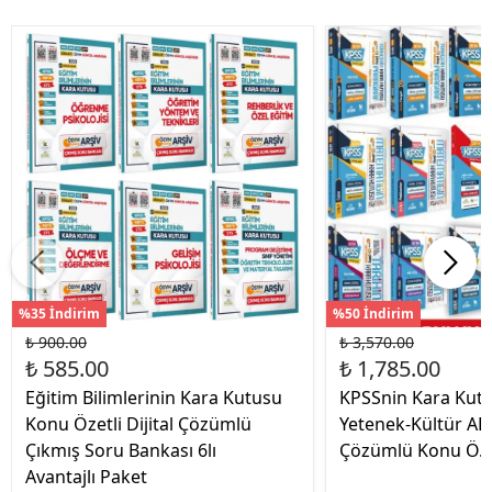
%35 İndirim
%50 İndirim
₺ 900.00
₺ 3,570.00
₺ 585.00
₺ 1,785.00
Eğitim Bilimlerinin Kara Kutusu
KPSSnin Kara Kut
Konu Özetli Dijital Çözümlü
Yetenek-Kültür AL
Çıkmış Soru Bankası 6lı
Çözümlü Konu Ö. 
Avantajlı Paket