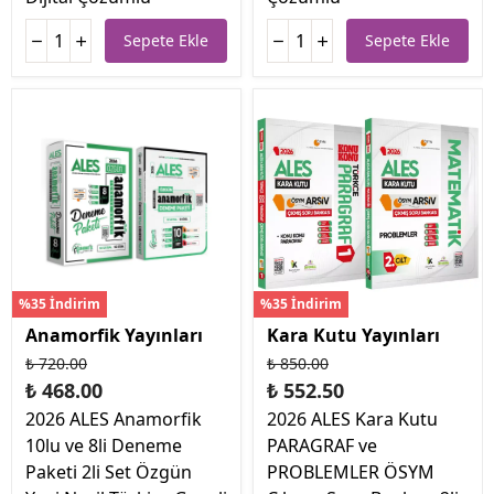
Sepete Ekle
Sepete Ekle
%35 İndirim
%35 İndirim
Anamorfik Yayınları
Kara Kutu Yayınları
₺ 720.00
₺ 850.00
₺ 468.00
₺ 552.50
2026 ALES Anamorfik
2026 ALES Kara Kutu
10lu ve 8li Deneme
PARAGRAF ve
Paketi 2li Set Özgün
PROBLEMLER ÖSYM