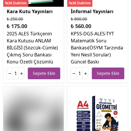
%30 İndirim
%30 İndirim
Kara Kutu Yayınları
İnformal Yayınları
₺ 250.00
₺ 800.00
₺ 175.00
₺ 560.00
2025 ALES Türkçenin
KPSS-DGS-ALES-TYT
Kara Kutusu ANLAM
Matematik Soru
BİLGİSİ (Sözcük-Cümle)
Bankası(ÖSYM Tarzında
Çıkmış Soru Bankası
Yeni Nesil Sorular)
Konu Özetli Çözümlü
Güncel Baskı
Sepete Ekle
Sepete Ekle