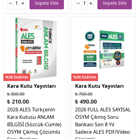
Sepete Ekle
Sepete Ekle
%30 İndirim
%30 İndirim
Kara Kutu Yayınları
Kara Kutu Yayınları
₺ 300.00
₺ 700.00
₺ 210.00
₺ 490.00
2026 ALES Türkçenin
2026 FULL ALES SAYISAL
Kara Kutusu ANLAM
ÖSYM Çıkmış Soru
BİLGİSİ (Sözcük-Cümle)
Bankası Son 8 Yıl
ÖSYM Çıkmış Çözümlü
Sadece ALES PDF/Video