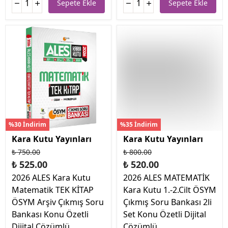
Sepete Ekle
Sepete Ekle
%30 İndirim
%35 İndirim
Kara Kutu Yayınları
Kara Kutu Yayınları
₺ 750.00
₺ 800.00
₺ 525.00
₺ 520.00
2026 ALES Kara Kutu
2026 ALES MATEMATİK
Matematik TEK KİTAP
Kara Kutu 1.-2.Cilt ÖSYM
ÖSYM Arşiv Çıkmış Soru
Çıkmış Soru Bankası 2li
Bankası Konu Özetli
Set Konu Özetli Dijital
Dijital Çözümlü
Çözümlü