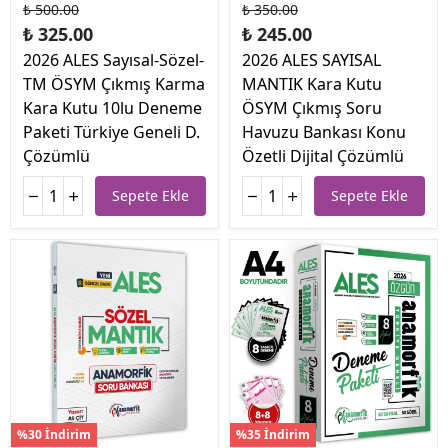
₺ 500.00
₺ 350.00
₺ 325.00
₺ 245.00
2026 ALES Sayısal-Sözel-
2026 ALES SAYISAL
TM ÖSYM Çıkmış Karma
MANTIK Kara Kutu
Kara Kutu 10lu Deneme
ÖSYM Çıkmış Soru
Paketi Türkiye Geneli D.
Havuzu Bankası Konu
Çözümlü
Özetli Dijital Çözümlü
Sepete Ekle
Sepete Ekle
%30 İndirim
%35 İndirim