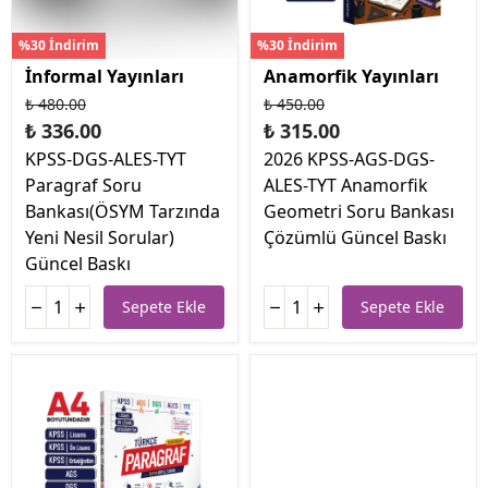
%30 İndirim
%30 İndirim
İnformal Yayınları
Anamorfik Yayınları
₺ 480.00
₺ 450.00
₺ 336.00
₺ 315.00
KPSS-DGS-ALES-TYT
2026 KPSS-AGS-DGS-
Paragraf Soru
ALES-TYT Anamorfik
Bankası(ÖSYM Tarzında
Geometri Soru Bankası
Yeni Nesil Sorular)
Çözümlü Güncel Baskı
Güncel Baskı
Sepete Ekle
Sepete Ekle