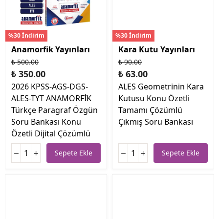
%30 İndirim
%30 İndirim
Anamorfik Yayınları
Kara Kutu Yayınları
₺ 500.00
₺ 90.00
₺ 350.00
₺ 63.00
2026 KPSS-AGS-DGS-
ALES Geometrinin Kara
ALES-TYT ANAMORFİK
Kutusu Konu Özetli
Türkçe Paragraf Özgün
Tamamı Çözümlü
Soru Bankası Konu
Çıkmış Soru Bankası
Özetli Dijital Çözümlü
Sepete Ekle
Sepete Ekle