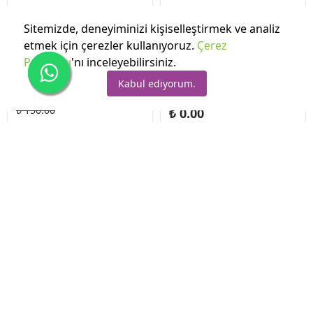
Sitemizde, deneyiminizi kişiselleştirmek ve analiz
etmek için çerezler kullanıyoruz.
Çerez
Politikası
'nı inceleyebilirsiniz.
%35 İndirim
Kabul ediyorum.
Kara Kutu Yayınları
Kara Kutu Yayınları
₺ 150.00
₺ 0.00
₺ 97.50
Ücretsiz Kitap
İptal
ALES SAYISAL Mantığın
Gönderim Paketi
Kara Kutusu Konu
Özetli Dijital Çözümlü
ÖSYM Çıkmış Soru
Havuzu Bankası
Sepete Ekle
Sepete Ekle