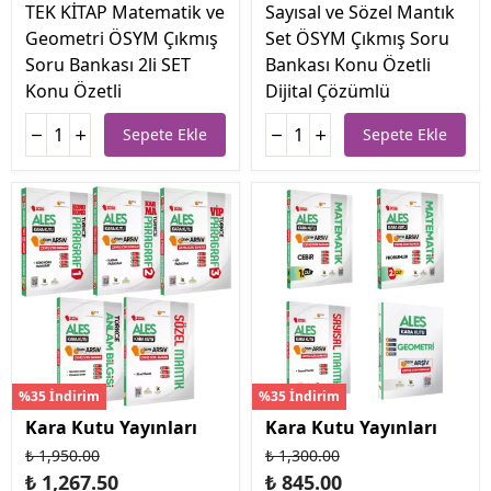
TEK KİTAP Matematik ve
Sayısal ve Sözel Mantık
Geometri ÖSYM Çıkmış
Set ÖSYM Çıkmış Soru
Soru Bankası 2li SET
Bankası Konu Özetli
Konu Özetli
Dijital Çözümlü
Sepete Ekle
Sepete Ekle
%35 İndirim
%35 İndirim
Kara Kutu Yayınları
Kara Kutu Yayınları
₺ 1,950.00
₺ 1,300.00
₺ 1,267.50
₺ 845.00