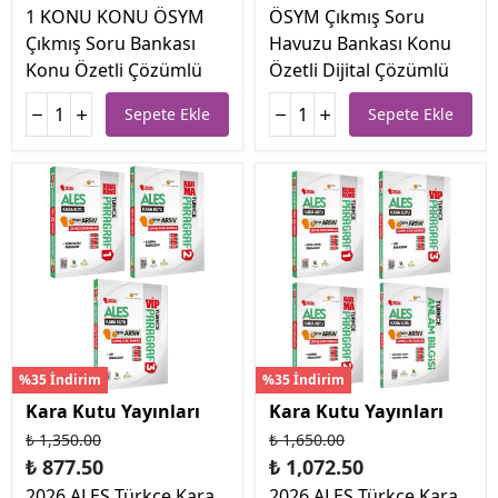
1 KONU KONU ÖSYM
ÖSYM Çıkmış Soru
Çıkmış Soru Bankası
Havuzu Bankası Konu
Konu Özetli Çözümlü
Özetli Dijital Çözümlü
Sepete Ekle
Sepete Ekle
%35 İndirim
%35 İndirim
Kara Kutu Yayınları
Kara Kutu Yayınları
₺ 1,350.00
₺ 1,650.00
₺ 877.50
₺ 1,072.50
2026 ALES Türkçe Kara
2026 ALES Türkçe Kara