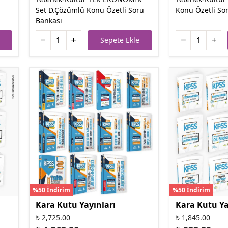
Set D.Çözümlü Konu Özetli Soru
Konu Özetli So
Bankası
Sepete Ekle
%50 İndirim
%50 İndirim
Kara Kutu Yayınları
Kara Kutu Ya
₺ 2,725.00
₺ 1,845.00