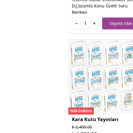
D.Çözümlü Konu Özetli Soru
Bankası
Sepete Ekle
%50 İndirim
Kara Kutu Yayınları
₺ 2,400.00