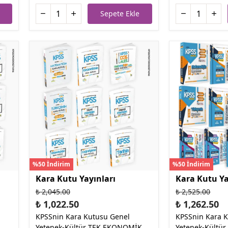
Sepete Ekle
%50 İndirim
%50 İndirim
Kara Kutu Yayınları
Kara Kutu Ya
₺ 2,045.00
₺ 2,525.00
₺ 1,022.50
₺ 1,262.50
KPSSnin Kara Kutusu Genel
KPSSnin Kara 
Yetenek-Kültür TEK EKONOMİK
Yetenek-Kültür