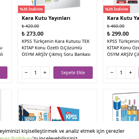
%35 İndirim
%35 İndirim
Kara Kutu Yayınları
Kara Kutu Ya
₺ 420.00
₺ 460.00
₺ 273.00
₺ 299.00
KPSS Türkçenin Kara Kutusu TEK
KPSS Türkçenin
sı
KİTAP Konu Özetli D.Çözümlü
KİTAP Konu Öze
lı
ÖSYM ARŞİV Çıkmış Soru Bankası
ÖSYM ARŞİV Çı
Sepete Ekle
yiminizi kişiselleştirmek ve analiz etmek için çerezler
erez Politikası
'nı inceleyebilirsiniz.