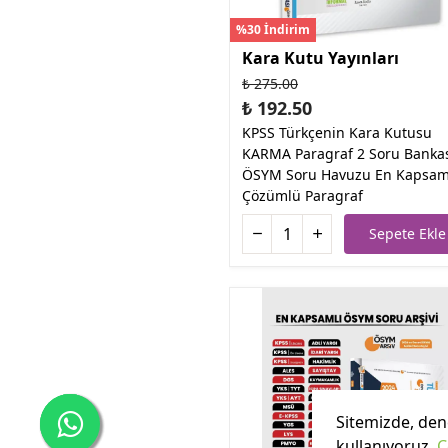
%30 İndirim
Kara Kutu Yayınları
₺ 275.00
₺ 192.50
KPSS Türkçenin Kara Kutusu
KARMA Paragraf 2 Soru Banka
ÖSYM Soru Havuzu En Kapsam
Çözümlü Paragraf
Sepete Ekle
Sitemizde, dene
kullanıyoruz.
Ç