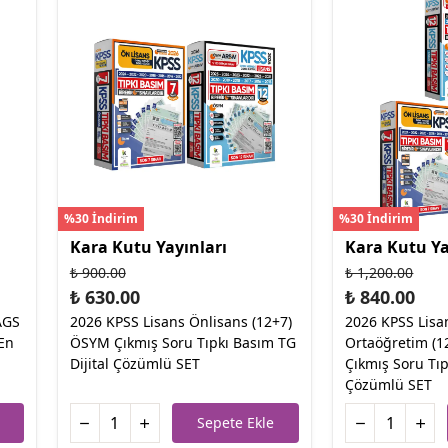
%30 İndirim
%30 İndirim
Kara Kutu Yayınları
Kara Kutu Ya
₺ 900.00
₺ 1,200.00
₺ 630.00
₺ 840.00
AGS
2026 KPSS Lisans Önlisans (12+7)
2026 KPSS Lisa
En
ÖSYM Çıkmış Soru Tıpkı Basım TG
Ortaöğretim (
Dijital Çözümlü SET
Çıkmış Soru Tıp
Çözümlü SET
Sepete Ekle