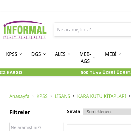
KPSS
DGS
ALES
MEB-
MEBİ
AGS
 KARGO
500 TL ve ÜZERİ ÜCRETSİZ
9. SINIF
ÖN LİSANS
8. SINIF (LGS-İOKBS)
10. SINIF
ORTAÖĞRETİM
7. SINIF (
ÖZGÜN ÜRÜNLER
KARA KUTU KİTAPLARI
KARA KUTU KİTAPLARI
KARA KUTU KİTAPLAR
KARA KUTU KİTAPLAR
KARA KUTU 
KARA KUTU KİTAPLARI
ÖZGÜN ÜRÜNLER
ÖZGÜN ÜRÜNLER
ÖZGÜN ÜRÜNLER
ÖZGÜN ÜRÜNLER
ÖZGÜN ÜR
Anasayfa
KPSS
LİSANS
KARA KUTU KİTAPLARI
Sırala
Filtreler