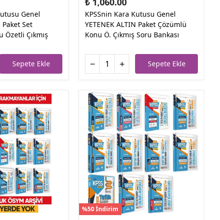
₺ 1,060.00
Kutusu Genel
KPSSnin Kara Kutusu Genel
 Paket Set
YETENEK ALTIN Paket Çözümlü
 Özetli Çıkmış
Konu Ö. Çıkmış Soru Bankası
Sepete Ekle
Sepete Ekle
%50 İndirim