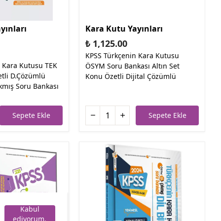
yınları
Kara Kutu Yayınları
₺ 1,125.00
KPSS Türkçenin Kara Kutusu
 Kara Kutusu TEK
ÖSYM Soru Bankası Altın Set
tli D.Çözümlü
Konu Özetli Dijital Çözümlü
kmış Soru Bankası
Sepete Ekle
Sepete Ekle
Kabul
ediyorum.