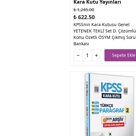
Kara Kutu Yayınları
₺ 1,245.00
₺ 622.50
KPSSnin Kara Kutusu Genel
YETENEK TEKLİ Set D. Çözümlü
Konu Özetli ÖSYM Çıkmış Soru
Bankası
Sepete Ekle