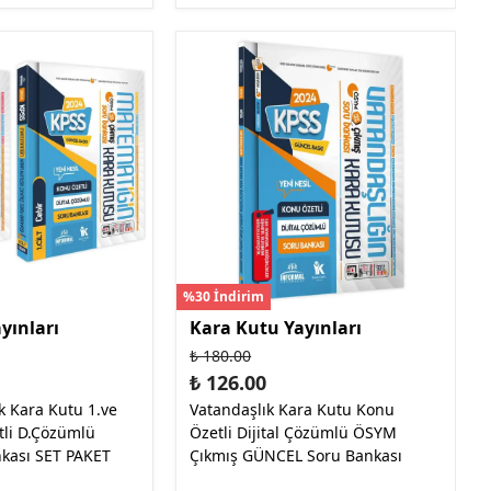
%30 İndirim
yınları
Kara Kutu Yayınları
₺ 180.00
₺ 126.00
 Kara Kutu 1.ve
Vatandaşlık Kara Kutu Konu
tli D.Çözümlü
Özetli Dijital Çözümlü ÖSYM
kası SET PAKET
Çıkmış GÜNCEL Soru Bankası