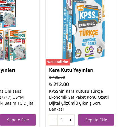
%50 İndirim
yınları
Kara Kutu Yayınları
₺ 425.00
₺ 212.00
ns Önlisans
KPSSnin Kara Kutusu Türkçe
12+7+7) ÖSYM
Ekonomik Set Paket Konu Özetli
kı Basım TG Dijital
Dijital Çözümlü Çıkmış Soru
Bankası
Sepete Ekle
Sepete Ekle