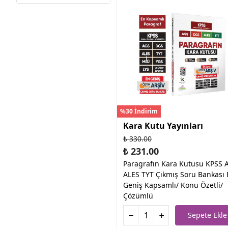
%30 İndirim
Kara Kutu Yayınları
₺ 330.00
₺ 231.00
Paragrafın Kara Kutusu KPSS 
ALES TYT Çıkmış Soru Bankası 
Geniş Kapsamlı/ Konu Özetli/
Çözümlü
Sepete Ekle