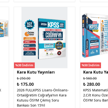
%30 İndirim
%50 İndirim
Kara Kutu Yayınları
Kara Kutu Ya
₺ 250.00
₺ 560.00
₺ 175.00
₺ 280.00
K
2026 FULLKPSS Lisans-Önlisans-
KPSS Matematik
Ortaöğretim Coğrafya’nın Kara
2.Cilt Konu Öze
Kutusu ÖSYM Çıkmış Soru
ÖSYM Soru Ban
Bankası Son 15Yıl