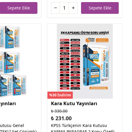
Sepete Ekle
Sepete Ekle
%30 İndirim
yınları
Kara Kutu Yayınları
₺ 330.00
₺ 231.00
Kutusu Genel
KPSS Türkçenin Kara Kutusu
 TEKLİ Set Çözümlü
KARMA PARAGRAF 2 Konu Özetli