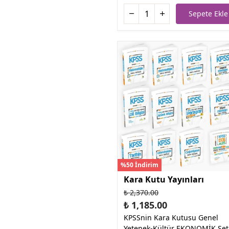
Sepete Ekle
%50 İndirim
Kara Kutu Yayınları
₺ 2,370.00
₺ 1,185.00
KPSSnin Kara Kutusu Genel
Yetenek-Kültür EKONOMİK Set