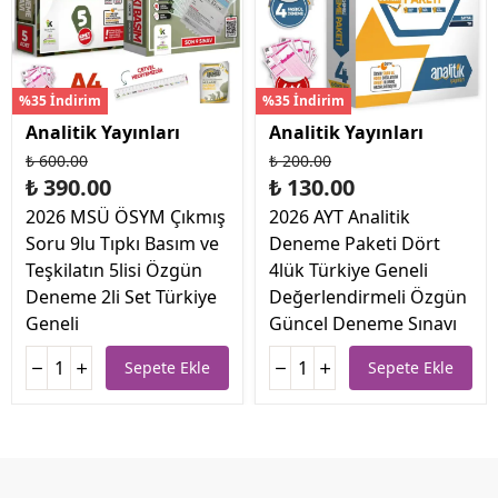
%35 İndirim
%35 İndirim
Analitik Yayınları
Analitik Yayınları
₺ 600.00
₺ 200.00
₺ 390.00
₺ 130.00
2026 MSÜ ÖSYM Çıkmış
2026 AYT Analitik
Soru 9lu Tıpkı Basım ve
Deneme Paketi Dört
Teşkilatın 5lisi Özgün
4lük Türkiye Geneli
Deneme 2li Set Türkiye
Değerlendirmeli Özgün
Geneli
Güncel Deneme Sınavı
Sepete Ekle
Sepete Ekle