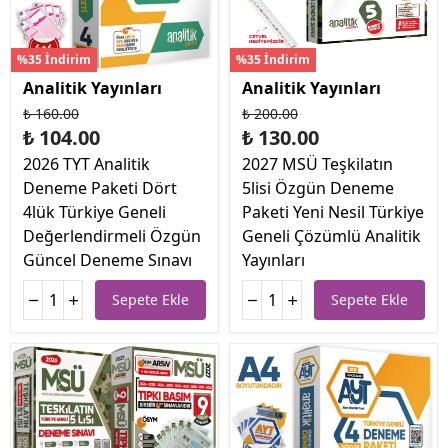
%35 İndirim
%35 İndirim
Analitik Yayınları
Analitik Yayınları
₺ 160.00
₺ 200.00
₺ 104.00
₺ 130.00
2026 TYT Analitik
2027 MSÜ Teşkilatın
Deneme Paketi Dört
5lisi Özgün Deneme
4lük Türkiye Geneli
Paketi Yeni Nesil Türkiye
Değerlendirmeli Özgün
Geneli Çözümlü Analitik
Güncel Deneme Sınavı
Yayınları
Sepete Ekle
Sepete Ekle