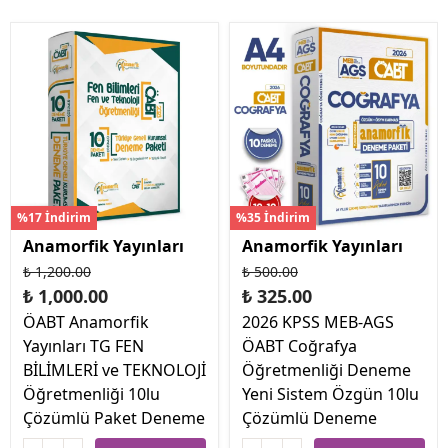
%17 İndirim
%35 İndirim
Anamorfik Yayınları
Anamorfik Yayınları
₺ 1,200.00
₺ 500.00
₺ 1,000.00
₺ 325.00
ÖABT Anamorfik
2026 KPSS MEB-AGS
Yayınları TG FEN
ÖABT Coğrafya
BİLİMLERİ ve TEKNOLOJİ
Öğretmenliği Deneme
Öğretmenliği 10lu
Yeni Sistem Özgün 10lu
Çözümlü Paket Deneme
Çözümlü Deneme