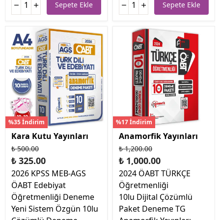
Sepete Ekle
Sepete Ekle
%35 İndirim
%17 İndirim
Kara Kutu Yayınları
Anamorfik Yayınları
₺ 500.00
₺ 1,200.00
₺ 325.00
₺ 1,000.00
2026 KPSS MEB-AGS
2024 ÖABT TÜRKÇE
ÖABT Edebiyat
Öğretmenliği
Öğretmenliği Deneme
10lu Dijital Çözümlü
Yeni Sistem Özgün 10lu
Paket Deneme TG