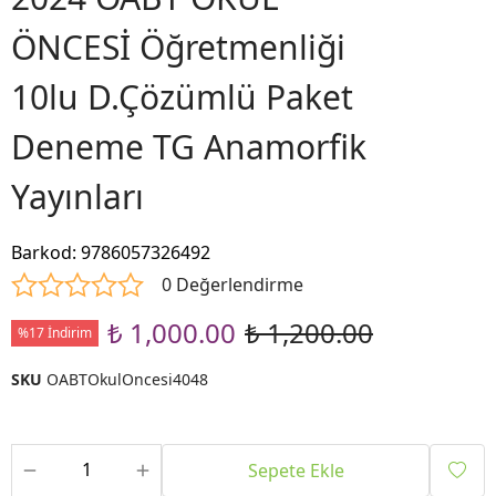
ÖNCESİ Öğretmenliği
10lu D.Çözümlü Paket
Deneme TG Anamorfik
Yayınları
Barkod
:
9786057326492
0 Değerlendirme
₺ 1,000.00
₺ 1,200.00
%17 İndirim
SKU
OABTOkulOncesi4048
Sepete Ekle