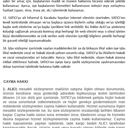
aykırı bir amaç için, başkalarının maddi ve manevi haklarına tecavüz edecek şekilde
kullanamaz. Ayrıca, üye başkalarının hizmetleri kullanmasını önleyici veya zorlaştırıcı
faaliyet (spam, virus, truva atı, vb.) işlemlerde bulunamaz.
15. SATICI’ya ait İnformal & Karakutu Yayınları internet sitesinin üzerinden, SATICI’nın
kendi kontrolünde olmayan ve/ya başkaca üçüncü kişilerin sahip olduğu ve/ya işlettiği
başka web sitelerine ve/ya başka içeriklere link verilebilir. Bu linkler ALICI’ya yönlenme
kolaylığı sağlamak amacıyla konmuş olup herhangi bir web sitesini veya o siteyi işleten
kişiyi desteklememekte ve Link verilen web sitesinin içerdiği bilgilere yönelik herhangi
bir garanti niteliği taşımamaktadır.
16. İşbu sözleşme içerisinde sayılan maddelerden bir ya da birkaçını ihlal eden üye işbu
ihlal nedeniyle cezai ve hukuki olarak şahsen sorumlu olup, SATICI’yı bu ihlallerin hukuki
ve cezai sonuçlarından ari tutacaktır. Ayrıca; işbu ihlal nedeniyle, olayın hukuk alanına
intikal ettirilmesi halinde, SATICI’nın üyeye karşı üyelik sözleşmesine uyulmamasından
dolayı tazminat talebinde bulunma hakkı saklıdır.
)
CAYMA HAKKI
1. ALICI;
mesafeli sözleşmenin mal/ürün satışına ilişkin olması durumunda,
ürünün kendisine veya gösterdiği adresteki kişi/kuruluşa teslim tarihinden
itibaren 14 (on dört) gün içerisinde, SATICI’ya bildirmek şartıyla hiçbir hukuki
ve cezai sorumluluk üstlenmeksizin ve hiçbir gerekçe göstermeksizin malı
reddederek sözleşmeden cayma hakkını kullanabilir. Hizmet sunumuna ilişkin
mesafeli sözleşmelerde ise, bu süre sözleşmenin imzalandığı tarihten itibaren
başlar. Cayma hakkı süresi sona ermeden önce, tüketicinin onayı ile hizmetin
ifasına başlanan hizmet sözleşmelerinde cayma hakkı kullanılamaz. Cayma
hakkı kapsamında yapılan iadelerde, iade kargo bedeli ALICI tarafından
karşılanacaktır. Ancak, ürünün ayıplı veya kusurlu olması hâlinde iade kargo