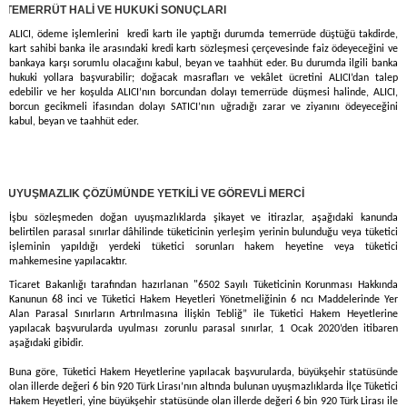
)
TEMERRÜT HALİ VE HUKUKİ SONUÇLARI
ALICI, ödeme işlemlerini kredi kartı ile yaptığı durumda temerrüde düştüğü takdirde,
kart sahibi banka ile arasındaki kredi kartı sözleşmesi çerçevesinde faiz ödeyeceğini ve
bankaya karşı sorumlu olacağını kabul, beyan ve taahhüt eder. Bu durumda ilgili banka
hukuki yollara başvurabilir; doğacak masrafları ve vekâlet ücretini ALICI’dan talep
edebilir ve her koşulda ALICI’nın borcundan dolayı temerrüde düşmesi halinde, ALICI,
borcun gecikmeli ifasından dolayı SATICI’nın uğradığı zarar ve ziyanını ödeyeceğini
kabul, beyan ve taahhüt eder.
)
UYUŞMAZLIK ÇÖZÜMÜNDE YETKİLİ VE GÖREVLİ MERCİ
İşbu sözleşmeden doğan uyuşmazlıklarda şikayet ve itirazlar, aşağıdaki kanunda
belirtilen parasal sınırlar dâhilinde tüketicinin yerleşim yerinin bulunduğu veya tüketici
işleminin yapıldığı yerdeki tüketici sorunları hakem heyetine veya tüketici
mahkemesine yapılacaktır.
Ticaret Bakanlığı tarafından hazırlanan "6502 Sayılı Tüketicinin Korunması Hakkında
Kanunun 68 inci ve Tüketici Hakem Heyetleri Yönetmeliğinin 6 ncı Maddelerinde Yer
Alan Parasal Sınırların Artırılmasına İlişkin Tebliğ” ile Tüketici Hakem Heyetlerine
yapılacak başvurularda uyulması zorunlu parasal sınırlar, 1 Ocak 2020’den itibaren
aşağıdaki gibidir.
Buna göre, Tüketici Hakem Heyetlerine yapılacak başvurularda, büyükşehir statüsünde
olan illerde değeri 6 bin 920 Türk Lirası’nın altında bulunan uyuşmazlıklarda İlçe Tüketici
Hakem Heyetleri, yine büyükşehir statüsünde olan illerde değeri 6 bin 920 Türk Lirası ile