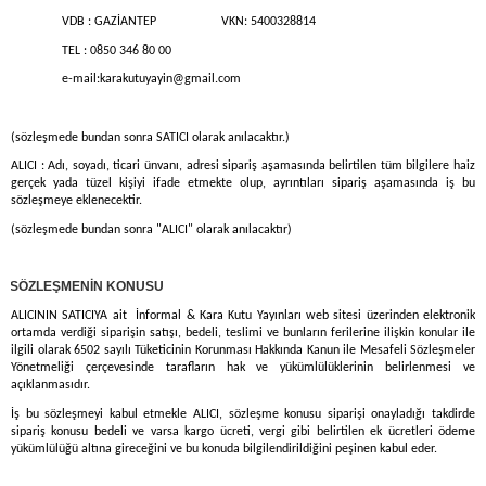
VDB : GAZİANTEP VKN: 5400328814
TEL : 0850 346 80 00
e-mail:
karakutuyayin@gmail.com
(sözleşmede bundan sonra SATICI olarak anılacaktır.)
ALICI : Adı, soyadı, ticari ünvanı, adresi sipariş aşamasında belirtilen tüm bilgilere haiz
gerçek yada tüzel kişiyi ifade etmekte olup, ayrıntıları sipariş aşamasında iş bu
sözleşmeye eklenecektir.
(sözleşmede bundan sonra "ALICI" olarak anılacaktır)
)
SÖZLEŞMENİN KONUSU
ALICININ SATICIYA ait
İnformal & Kara Kutu Yayınları
web sitesi üzerinden elektronik
ortamda verdiği siparişin satışı, bedeli, teslimi ve bunların ferilerine ilişkin konular ile
ilgili olarak 6502 sayılı Tüketicinin Korunması Hakkında Kanun ile Mesafeli Sözleşmeler
Yönetmeliği çerçevesinde tarafların hak ve yükümlülüklerinin belirlenmesi ve
açıklanmasıdır.
İş bu sözleşmeyi kabul etmekle ALICI, sözleşme konusu siparişi onayladığı takdirde
sipariş konusu bedeli ve varsa kargo ücreti, vergi gibi belirtilen ek ücretleri ödeme
yükümlülüğü altına gireceğini ve bu konuda bilgilendirildiğini peşinen kabul eder.