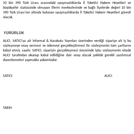
10 bin 390 Türk Lirası arasındaki uyuşmazlıklarda İl Tüketici Hakem Heyetleri ve
büyükşehir statüsünde olmayan illerin merkezlerinde ve bağlı ilçelerde değeri 10 bin
390 Türk Lirası’nın altında bulunan uyuşmazlıklarda İl Tüketici Hakem Heyetleri görevli
olacak.
)
YÜRÜRLÜK
ALICI, SATICI’ya ait İnformal & Karakutu Yayınları üzerinden verdiği siparişe ait iş bu
sözleşmeye onay vermesi ve ödemeyi gerçekleştirmesi ile sözleşmenin tüm şartlarını
kabul etmiş sayılır. SATICI, siparişin gerçekleşmesi öncesinde işbu sözleşmenin sitede
ALICI tarafından okunup kabul edildiğine dair onay alacak şekilde gerekli yazılımsal
düzenlemeleri yapmakla yükümlüdür.
SATICI: ALICI:
TARİH