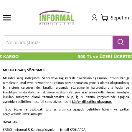
Sepetim
Z KARGO
500 TL ve ÜZERİ ÜCRETSİ
MESAFELİ SATIŞ SÖZLEŞMESİ
Mesafeli satış sözleşmesi: Satıcı veya sağlayıcı ile tüketicinin eş zamanlı fiziksel varlığı
olmaksızın, mal veya hizmetlerin uzaktan pazarlanmasına yönelik olarak oluşturulmuş
bir sistem çerçevesinde, taraflar arasında sözleşmenin kurulduğu ana kadar ve
kurulduğu an da dahil olmak üzere uzaktan iletişim araçlarının kullanılması suretiyle
kurulan sözleşme olarak tanımlanmakta olup, iş bu tanım çerçevesinde aşağıda
ayrıntıları belirtilen mesafeli satış sözleşmesini
Lütfen dikkatlice okuyunuz.
İşbu Sözleşme aşağıdaki taraflar arasında aşağıda belirtilen hüküm ve şartlar
çerçevesinde imzalanmıştır.
 TARAFLAR
SATICI : İnformal & Karakutu Yayınları – İsmail KAYNARCA