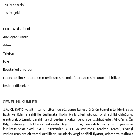
Teslimat tarihi
Teslim şekli
FATURA BİLGİLERİ
Ad/Soyad/Unvan
Adres
Telefon
Faks
Eposta/kullanıcı adı
Fatura teslim : Fatura, ürün teslimatı sırasında fatura adresine ürün ile birlikte
teslim edilecektir.
)
GENEL HÜKÜMLER
1.ALICI, SATICI’ya ait internet sitesinde sözleşme konusu ürünün temel nitelikleri, satış
fiyatı ve ödeme şekli ile teslimata ilişkin ön bilgileri okuyup, bilgi sahibi olduğunu,
elektronik ortamda gerekli teyidi verdiğini kabul, beyan ve taahhüt eder. ALICI’nın; Ön
Bilgilendirmeyi elektronik ortamda teyit etmesi, mesafeli satış sözleşmesinin
kurulmasından evvel, SATICI tarafından ALICI' ya verilmesi gereken adresi, siparişi
verilen ürünlere ait temel özellikleri, ürünlerin vergiler dâhil fiyatını, ödeme ve teslimat