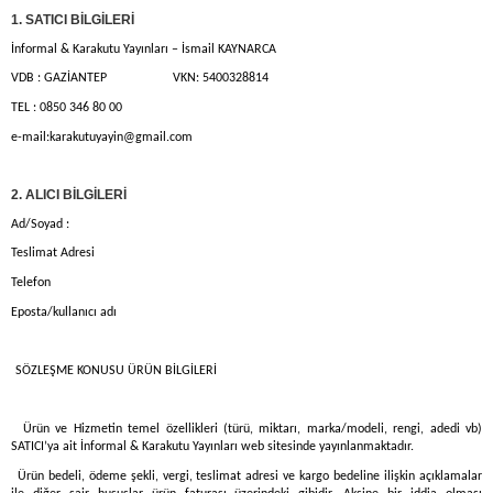
1. SATICI BİLGİLERİ
İnformal & Karakutu Yayınları – İsmail KAYNARCA
VDB : GAZİANTEP VKN: 5400328814
TEL : 0850 346 80 00
e-mail:
karakutuyayin@gmail.com
2. ALICI BİLGİLERİ
Ad/Soyad :
Teslimat Adresi
Telefon
Eposta/kullanıcı adı
 SÖZLEŞME KONUSU ÜRÜN BİLGİLERİ
. Ürün ve Hizmetin temel özellikleri (türü, miktarı, marka/modeli, rengi, adedi vb)
SATICI’ya ait İnformal & Karakutu Yayınları web sitesinde yayınlanmaktadır.
. Ürün bedeli, ödeme şekli, vergi, teslimat adresi ve kargo bedeline ilişkin açıklamalar