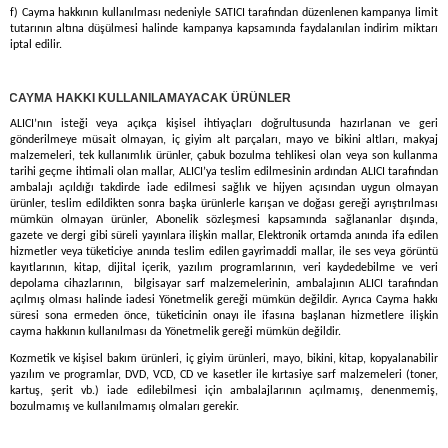
f) Cayma hakkının kullanılması nedeniyle SATICI tarafından düzenlenen kampanya limit
tutarının altına düşülmesi halinde kampanya kapsamında faydalanılan indirim miktarı
iptal edilir.
)
CAYMA HAKKI KULLANILAMAYACAK ÜRÜNLER
ALICI’nın isteği veya açıkça kişisel ihtiyaçları doğrultusunda hazırlanan ve geri
gönderilmeye müsait olmayan, iç giyim alt parçaları, mayo ve bikini altları, makyaj
malzemeleri, tek kullanımlık ürünler, çabuk bozulma tehlikesi olan veya son kullanma
tarihi geçme ihtimali olan mallar, ALICI’ya teslim edilmesinin ardından ALICI tarafından
ambalajı açıldığı takdirde iade edilmesi sağlık ve hijyen açısından uygun olmayan
ürünler, teslim edildikten sonra başka ürünlerle karışan ve doğası gereği ayrıştırılması
mümkün olmayan ürünler, Abonelik sözleşmesi kapsamında sağlananlar dışında,
gazete ve dergi gibi süreli yayınlara ilişkin mallar, Elektronik ortamda anında ifa edilen
hizmetler veya tüketiciye anında teslim edilen gayrimaddi mallar, ile ses veya görüntü
kayıtlarının, kitap, dijital içerik, yazılım programlarının, veri kaydedebilme ve veri
depolama cihazlarının, bilgisayar sarf malzemelerinin, ambalajının ALICI tarafından
açılmış olması halinde iadesi Yönetmelik gereği mümkün değildir. Ayrıca Cayma hakkı
süresi sona ermeden önce, tüketicinin onayı ile ifasına başlanan hizmetlere ilişkin
cayma hakkının kullanılması da Yönetmelik gereği mümkün değildir.
Kozmetik ve kişisel bakım ürünleri, iç giyim ürünleri, mayo, bikini, kitap, kopyalanabilir
yazılım ve programlar, DVD, VCD, CD ve kasetler ile kırtasiye sarf malzemeleri (toner,
kartuş, şerit vb.) iade edilebilmesi için ambalajlarının açılmamış, denenmemiş,
bozulmamış ve kullanılmamış olmaları gerekir.