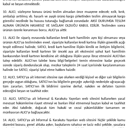
kabul ve beyan etmektedir.
10. ALICI, sözleşme konusu ürünü teslim almadan önce muayene edecek; ezik, kırık,
ambalajı yırtılmış vb. hasarlı ve ayıplı ürünü kargo şirketinden teslim almayarak kargo
görevlisi nezdinde bu hususu tutanağa bağlamak zorundadır. AKSİ DURUMDA TESLİM
ALINAN ÜRÜNÜN HASARSIZ VE SAĞLAM OLDUĞU KABUL EDİLİR. Teslimden sonra
ürünün özenle korunması borcu, ALICI’ya aittir.
11. ALICI ile sipariş esnasında kullanılan kredi kartı hamilinin aynı kişi olmaması veya
ürünün ALICI’ya tesliminden evvel, siparişte kullanılan kredi kartına ilişkin güvenlik açığı
tespit edilmesi halinde, SATICI, kredi kartı hamiline ilişkin kimlik ve iletişim bilgilerini,
siparişte kullanılan kredi kartının bir önceki aya ait ekstresini yahut kart hamilinin
bankasından kredi kartının kendisine ait olduğuna ilişkin yazıyı ibraz etmesini ALICI’dan
talep edebilir. ALICI’nın talebe konu bilgi/belgeleri temin etmesine kadar geçecek
sürede sipariş dondurulacak olup, mezkur taleplerin 24 saat içerisinde karşılanmaması
halinde ise SATICI, siparişi iptal etme hakkını haizdir.
12. ALICI, SATICI’ya ait internet sitesine üye olurken verdiği kişisel ve diğer sair bilgilerin
gerçeğe uygun olduğunu, SATICI’nın bu bilgilerin gerçeğe aykırılığı nedeniyle uğrayacağı
tüm zararları, SATICI’nın ilk bildirimi üzerine derhal, nakden ve defaten tazmin
edeceğini beyan ve taahhüt eder.
13. ALICI, SATICI’ya ait İnformal & Karakutu Yayınları web sitesini kullanırken yasal
mevzuat hükümlerine riayet etmeyi ve bunları ihlal etmemeyi baştan kabul ve taahhüt
eder. Aksi takdirde, doğacak tüm hukuki ve cezai yükümlülükler tamamen ve
münhasıran ALICI’yı bağlayacaktır.
14. ALICI, SATICI’ya ait İnformal & Karakutu Yayınları web sitesini hiçbir şekilde kamu
düzenini bozucu, genel ahlaka aykırı, başkalarını rahatsız ve taciz edici şekilde, yasalara