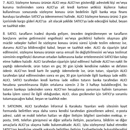
7. ALICI, Sözleşme konusu ürünün ALICI veya ALICI’nın gösterdiği adresteki kişi ve/veya
kuruma tesliminden sonra ALICI'ya ait kredi kartının yetkisiz kişilerce haksız
kullanılması sonucunda sözleşme konusu ürün bedelinin ilgili banka veya finans
kuruluşu tarafından SATICI'ya ödenmemesi halinde, ALICI Sözleşme konusu ürünü 3 gün
içerisinde kargo gideri ALICI’ya ait olacak şekilde SATICI’ya iade edeceğini kabul, beyan
ve taahhüt eder.
8. SATICI, tarafların iradesi dışında gelişen, önceden öngörülemeyen ve tarafların
borçlarını yerine getirmesini engelleyici ve/veya geciktirici hallerin oluşması gibi
mücbir sebepler halleri ile sözleşme konusu ürünü süresi içinde teslim edemez ise,
durumu ALICI'ya bildireceğini kabul, beyan ve taahhüt eder. ALICI da siparişin iptal
edilmesini, sözleşme konusu ürünün varsa emsali ile değiştirilmesini ve/veya teslimat
süresinin engelleyici durumun ortadan kalkmasına kadar ertelenmesini SATICI’dan talep
etme hakkını haizdir. ALICI tarafından siparişin iptal edilmesi halinde ALICI’nın nakit ile
yaptığı ödemelerde, ürün tutarı en geç 30 gün içinde kendisine nakden ve defaten
ödenir. ALICI’nın kredi kartı ile yaptığı ödemelerde ise, ürün tutarı, siparişin ALICI
tarafından iptal edilmesinden sonra en geç 30 gün içerisinde ilgili bankaya iade edilir.
ALICI, SATICI tarafından kredi kartına iade edilen tutarın banka tarafından ALICI
hesabına yansıtılmasına ilişkin ortalama sürecin 2 ile 3 haftayı bulabileceğini, bu
tutarın bankaya iadesinden sonra ALICI’nın hesaplarına yansıması halinin tamamen
banka işlem süreci ile ilgili olduğundan, ALICI, olası gecikmeler için SATICI’yı sorumlu
tutamayacağını kabul, beyan ve taahhüt eder.
9. SATICININ, ALICI tarafından İnformal & Karakutu Yayınları web sitesinin kayıt
formunda belirtilen veya daha sonra kendisi tarafından güncellenen adresi, e-posta
adresi, sabit ve mobil telefon hatları ve diğer iletişim bilgileri üzerinden mektup, e-
posta, SMS, telefon görüşmesi ve diğer yollarla iletişim, pazarlama, bildirim ve diğer
amaçlarla ALICI’ya ulaşma hakkı bulunmaktadır. ALICI, işbu sözleşmeyi kabul etmekle
SATICI’nın kendisine yönelik yukarıda belirtilen iletişim faaliyetlerinde bulunabileceğini