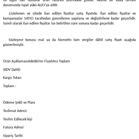
ile diğer sair hususlar ürün faturası üzerindeki gibidir. Aksine bir iddia olması
durumunda ispat yükü ALICI’ya aittir.
. Listelenen ve sitede ilan edilen fiyatlar satış fiyatıdır. İlan edilen fiyatlar ve
kampanyalar SATICI tarafından güncelleme yapılana ve değiştirilene kadar geçerlidir.
Süreli olarak ilan edilen fiyatlar ise belirtilen süre sonuna kadar geçerlidir.
. Sözleşme konusu mal ya da hizmetin tüm vergiler dâhil satış fiyatı aşağıda
gösterilmiştir.
Ürün AçıklamasıAdetBirim FiyatıAra Toplam
(KDV Dahil)
Kargo Tutarı
Toplam :
Ödeme Şekli ve Planı
Teslimat Adresi
Teslim Edilecek kişi
Fatura Adresi
Sipariş Tarihi