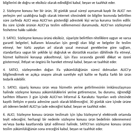
bilgilerini de doğru ve eksiksiz olarak edindiğini kabul, beyan ve taahhüt eder.
2. Sözleşme konusu her bir ürün, 30 günlük yasal süreyi aşmamak kaydı ile ALICI' nın
yerleşim yeri uzaklığına bağlı olarak internet sitesindeki ön bilgiler kısmında belirtilen
süre zarfında ALICI veya ALICI’nın gösterdiği adresteki kişi ve/ya kuruma teslim edilir.
Bu süre içinde ürünün ALICI’ya teslim edilememesi durumunda, ALICI’nın sözleşmeyi
feshetme hakkı saklıdır.
3. SATICI, Sözleşme konusu ürünü eksiksiz, siparişte belirtilen niteliklere uygun ve varsa
garanti belgeleri, kullanım kılavuzları işin gereği olan bilgi ve belgeler ile teslim
etmeyi, her türlü ayıptan arî olarak yasal mevzuat gereklerine göre sağlam,
standartlara uygun bir şekilde işi doğruluk ve dürüstlük esasları dâhilinde ifa etmeyi,
hizmet kalitesini koruyup yükseltmeyi, işin ifası sırasında gerekli dikkat ve özeni
göstermeyi, ihtiyat ve öngörü ile hareket etmeyi kabul, beyan ve taahhüt eder.
4. SATICI, sözleşmeden doğan ifa yükümlülüğünün süresi dolmadan ALICI’yı
bilgilendirmek ve açıkça onayını almak suretiyle eşit kalite ve fiyatta farklı bir ürün
tedarik edebilir.
5. SATICI, sipariş konusu ürün veya hizmetin yerine getirilmesinin imkânsızlaşması
halinde sözleşme konusu yükümlülüklerini yerine getiremezse, bu durumu, öğrendiği
tarihten itibaren 3 gün içinde ALICI’nın İnformal & Karakutu Yayınları web sitesinde
kayıtlı iletişim e-posta adresine yazılı olarak bildireceğini, 30 günlük süre içinde ürüne
ait ödenen bedeli ALICI’ya iade edeceğini kabul, beyan ve taahhüt eder.
6. ALICI, Sözleşme konusu ürünün teslimatı için işbu Sözleşme’yi elektronik ortamda
teyit edeceğini, herhangi bir nedenle sözleşme konusu ürün bedelinin ödenmemesi
ve/veya banka kayıtlarında iptal edilmesi halinde, SATICI’nın sözleşme konusu ürünü
teslim yükümlülüğünün sona ereceğini kabul, beyan ve taahhüt eder.