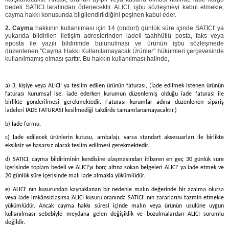
bedeli SATICI tarafından ödenecektir. ALICI, işbu sözleşmeyi kabul etmekle,
cayma hakkı konusunda bilgilendirildiğini peşinen kabul eder.
2. Cayma
hakkının kullanılması için 14 (ondört) günlük süre içinde SATICI' ya
yukarıda bildirilen iletişim adreslerinden iadeli taahhütlü posta, faks veya
eposta ile yazılı bildirimde bulunulması ve ürünün işbu sözleşmede
düzenlenen "Cayma Hakkı Kullanılamayacak Ürünler" hükümleri çerçevesinde
kullanılmamış olması şarttır. Bu hakkın kullanılması halinde,
a) 3. kişiye veya ALICI’ ya teslim edilen ürünün faturası, (İade edilmek istenen ürünün
faturası kurumsal ise, iade ederken kurumun düzenlemiş olduğu iade faturası ile
birlikte gönderilmesi gerekmektedir. Faturası kurumlar adına düzenlenen sipariş
iadeleri İADE FATURASI kesilmediği takdirde tamamlanamayacaktır.)
b) İade formu,
c) İade edilecek ürünlerin kutusu, ambalajı, varsa standart aksesuarları ile birlikte
eksiksiz ve hasarsız olarak teslim edilmesi gerekmektedir.
d) SATICI, cayma bildiriminin kendisine ulaşmasından itibaren en geç 30 günlük süre
içerisinde toplam bedeli ve ALICI’yı borç altına sokan belgeleri ALICI’ ya iade etmek ve
20 günlük süre içerisinde malı iade almakla yükümlüdür.
e) ALICI’ nın kusurundan kaynaklanan bir nedenle malın değerinde bir azalma olursa
veya iade imkânsızlaşırsa ALICI kusuru oranında SATICI’ nın zararlarını tazmin etmekle
yükümlüdür. Ancak cayma hakkı süresi içinde malın veya ürünün usulüne uygun
kullanılması sebebiyle meydana gelen değişiklik ve bozulmalardan ALICI sorumlu
değildir.