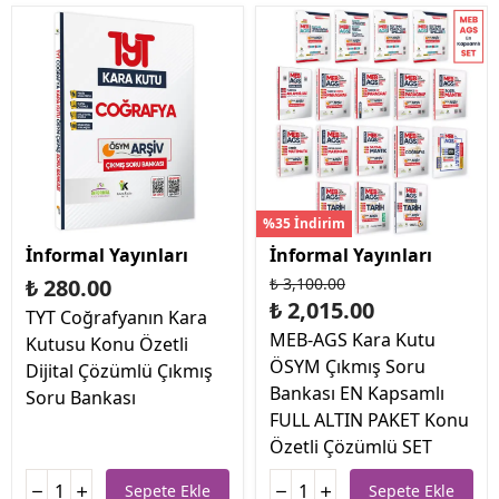
%35 İndirim
İnformal Yayınları
İnformal Yayınları
₺ 280.00
₺ 3,100.00
₺ 2,015.00
TYT Coğrafyanın Kara
MEB-AGS Kara Kutu
Kutusu Konu Özetli
ÖSYM Çıkmış Soru
Dijital Çözümlü Çıkmış
Bankası EN Kapsamlı
Soru Bankası
FULL ALTIN PAKET Konu
Özetli Çözümlü SET
Sepete Ekle
Sepete Ekle