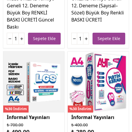
Geneli 12. Deneme
12. Deneme (Sayısal–
Büyük Boy RENKLİ
Sözel) Büyük Boy Renkli
BASKI ÜCRETİ Güncel
BASKI ÜCRETİ
Baskı
Sepete Ekle
Sepete Ekle
%30 İndirim
%30 İndirim
İnformal Yayınları
İnformal Yayınları
₺ 700.00
₺ 400.00
₺ 490.00
₺ 280.00