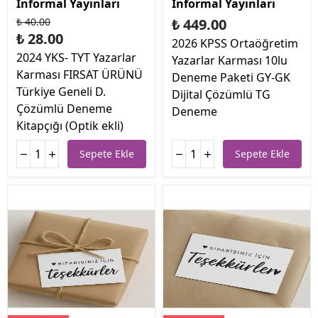
İnformal Yayınları
İnformal Yayınları
₺ 40.00
₺ 449.00
₺ 28.00
2026 KPSS Ortaöğretim
2024 YKS- TYT Yazarlar
Yazarlar Karması 10lu
Karması FIRSAT ÜRÜNÜ
Deneme Paketi GY-GK
Türkiye Geneli D.
Dijital Çözümlü TG
Çözümlü Deneme
Deneme
Kitapçığı (Optik ekli)
Sepete Ekle
Sepete Ekle