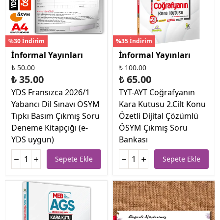
%30 İndirim
%35 İndirim
İnformal Yayınları
İnformal Yayınları
₺ 50.00
₺ 100.00
₺ 35.00
₺ 65.00
YDS Fransızca 2026/1
TYT-AYT Coğrafyanın
Yabancı Dil Sınavı ÖSYM
Kara Kutusu 2.Cilt Konu
Tıpkı Basım Çıkmış Soru
Özetli Dijital Çözümlü
Deneme Kitapçığı (e-
ÖSYM Çıkmış Soru
YDS uygun)
Bankası
Sepete Ekle
Sepete Ekle