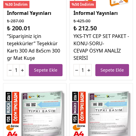
%30 İndirim
%50 İndirim
İnformal Yayınları
İnformal Yayınları
₺ 287.00
₺ 425.00
₺ 200.01
₺ 212.50
’’Siparişiniz için
YKS-TYT CEP SET PAKET -
teşekkürler’’ Teşekkür
KONU-SORU-
Kartı 300 Ad 8x5cm 300
CEVAP ÖSYM ANALİZ
gr Mat Kuşe
SERİSİ
Sepete Ekle
Sepete Ekle