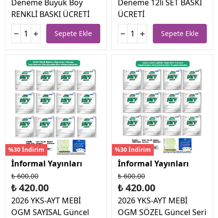
Deneme Büyük Boy
Deneme 12li SET BASKI
RENKLİ BASKI ÜCRETİ
ÜCRETİ
Sepete Ekle
Sepete Ekle
%30 İndirim
%30 İndirim
İnformal Yayınları
İnformal Yayınları
₺ 600.00
₺ 600.00
₺ 420.00
₺ 420.00
2026 YKS-AYT MEBİ
2026 YKS-AYT MEBİ
OGM SAYISAL Güncel
OGM SÖZEL Güncel Seri