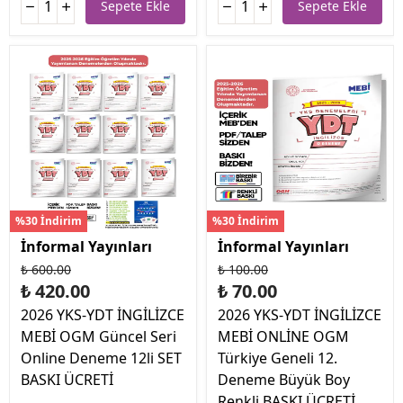
Sepete Ekle
Sepete Ekle
%30 İndirim
%30 İndirim
İnformal Yayınları
İnformal Yayınları
₺ 600.00
₺ 100.00
₺ 420.00
₺ 70.00
2026 YKS-YDT İNGİLİZCE
2026 YKS-YDT İNGİLİZCE
MEBİ OGM Güncel Seri
MEBİ ONLİNE OGM
Online Deneme 12li SET
Türkiye Geneli 12.
BASKI ÜCRETİ
Deneme Büyük Boy
Renkli BASKI ÜCRETİ