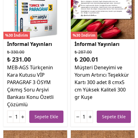
%30 İndirim
%30 İndirim
İnformal Yayınları
İnformal Yayınları
₺ 330.00
₺ 287.00
₺ 231.00
₺ 200.01
MEB-AGS Türkçenin
Müşteri Deneyimi ve
Kara Kutusu VİP
Yorum Artırıcı Teşekkür
PARAGRAF 3 ÖSYM
Kartı 300 adet 8 cmx5
Çıkmış Soru Arşivi
cm Yüksek Kaliteli 300
Bankası Konu Özetli
gr Kuşe
Çözümlü
Sepete Ekle
Sepete Ekle