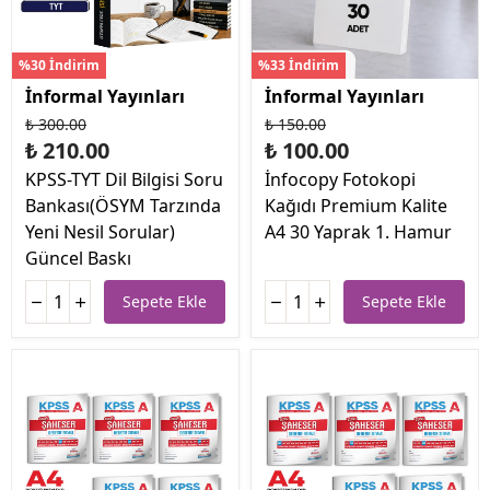
%30 İndirim
%33 İndirim
İnformal Yayınları
İnformal Yayınları
₺ 300.00
₺ 150.00
₺ 210.00
₺ 100.00
KPSS-TYT Dil Bilgisi Soru
İnfocopy Fotokopi
Bankası(ÖSYM Tarzında
Kağıdı Premium Kalite
Yeni Nesil Sorular)
A4 30 Yaprak 1. Hamur
Güncel Baskı
Sepete Ekle
Sepete Ekle