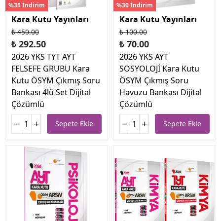
%35 İndirim
%30 İndirim
Kara Kutu Yayınları
Kara Kutu Yayınları
₺ 450.00
₺ 100.00
₺ 292.50
₺ 70.00
2026 YKS TYT AYT
2026 YKS AYT
FELSEFE GRUBU Kara
SOSYOLOJİ Kara Kutu
Kutu ÖSYM Çıkmış Soru
ÖSYM Çıkmış Soru
Bankası 4lü Set Dijital
Havuzu Bankası Dijital
Çözümlü
Çözümlü
Sepete Ekle
Sepete Ekle