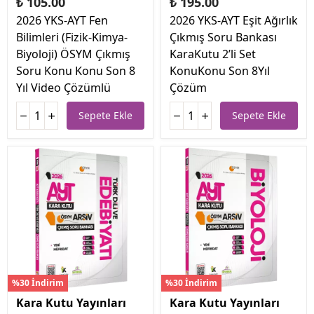
₺ 105.00
₺ 195.00
2026 YKS-AYT Fen
2026 YKS-AYT Eşit Ağırlık
Bilimleri (Fizik-Kimya-
Çıkmış Soru Bankası
Biyoloji) ÖSYM Çıkmış
KaraKutu 2’li Set
Soru Konu Konu Son 8
KonuKonu Son 8Yıl
Yıl Video Çözümlü
Çözüm
Sepete Ekle
Sepete Ekle
%30 İndirim
%30 İndirim
Kara Kutu Yayınları
Kara Kutu Yayınları