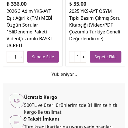
₺ 336.00
₺ 35.00
2026 3 Adım YKS-AYT
2025 YKS-AYT ÖSYM
Eşit Ağırlık (TM) MEBİ
Tıpkı Basım Çıkmış Soru
Özgün Sorular
Kitapçığı (Video/PDF
15liDeneme Paketi
Çözümlü Türkiye Geneli
VideoÇözümlü BASKI
Değerlendirme)
ÜCRETİ
Sepete Ekle
Sepete Ekle
Yükleniyor...
Ücretsiz Kargo
500TL ve üzeri ürünlerimizde 81 ilimize hızlı
kargo ile teslimat
9 Taksit İmkanı
Tüm kredi kartlarına uygun vade oranları