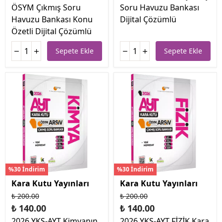
ÖSYM Çıkmış Soru
Soru Havuzu Bankası
Havuzu Bankası Konu
Dijital Çözümlü
Özetli Dijital Çözümlü
Sepete Ekle
Sepete Ekle
%30 İndirim
%30 İndirim
Kara Kutu Yayınları
Kara Kutu Yayınları
₺ 200.00
₺ 200.00
₺ 140.00
₺ 140.00
2026 YKS-AYT Kimyanın
2026 YKS-AYT FİZİK Kara