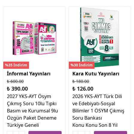
%35 İndirim
%30 İndirim
İnformal Yayınları
Kara Kutu Yayınları
₺ 600.00
₺ 180.00
₺ 390.00
₺ 126.00
2027 YKS-AYT Ösym
2026 YKS-AYT Türk Dili
Çıkmış Soru 10lu Tıpkı
ve Edebiyatı-Sosyal
Basım ve Kurumsal 9lu
Bilimler 1 ÖSYM Çıkmış
Özgün Paket Deneme
Soru Bankası
Türkiye Geneli
Konu Konu Son 8 Yıl