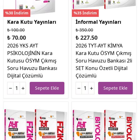
%30 İndirim
%35 İndirim
Kara Kutu Yayınları
İnformal Yayınları
₺ 100.00
₺ 350.00
₺ 70.00
₺ 227.50
2026 YKS AYT
2026 TYT-AYT KİMYA
PSİKOLOJİNİN Kara
Kara Kutu ÖSYM Çıkmış
Kutusu ÖSYM Çıkmış
Soru Havuzu Bankası 2li
Soru Havuzu Bankası
SET Konu Özetli Dijital
Dijital Çözümlü
Çözümlü
Sepete Ekle
Sepete Ekle