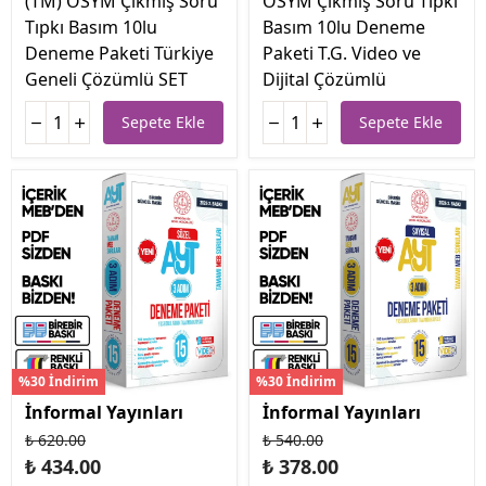
(TM) ÖSYM Çıkmış Soru
ÖSYM Çıkmış Soru Tıpkı
Tıpkı Basım 10lu
Basım 10lu Deneme
Deneme Paketi Türkiye
Paketi T.G. Video ve
Geneli Çözümlü SET
Dijital Çözümlü
Sepete Ekle
Sepete Ekle
%30 İndirim
%30 İndirim
İnformal Yayınları
İnformal Yayınları
₺ 620.00
₺ 540.00
₺ 434.00
₺ 378.00