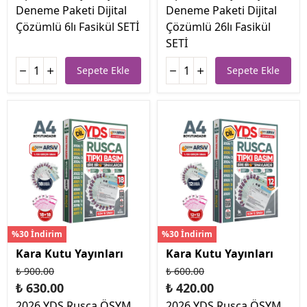
Deneme Paketi Dijital
Deneme Paketi Dijital
Çözümlü 6lı Fasikül SETİ
Çözümlü 26lı Fasikül
SETİ
Sepete Ekle
Sepete Ekle
%30 İndirim
%30 İndirim
Kara Kutu Yayınları
Kara Kutu Yayınları
₺ 900.00
₺ 600.00
₺ 630.00
₺ 420.00
2026 YDS Rusça ÖSYM
2026 YDS Rusça ÖSYM