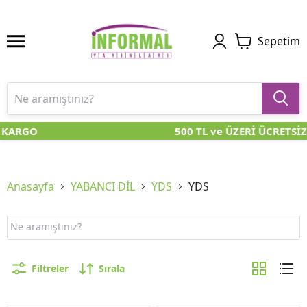
Sepetim
ARGO
500 TL ve ÜZERİ ÜCRETSİZ K
Anasayfa
YABANCI DİL
YDS
YDS
Filtreler
Sırala