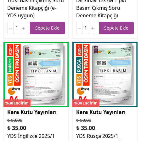
Tıpkı Basım Çıkmış Soru
Dil Sınavı ÖSYM Tıpkı
Deneme Kitapçığı (e-
Basım Çıkmış Soru
YDS uygun)
Deneme Kitapçığı
Sepete Ekle
Sepete Ekle
%30 İndirim
%30 İndirim
Kara Kutu Yayınları
Kara Kutu Yayınları
₺ 50.00
₺ 50.00
₺ 35.00
₺ 35.00
YDS İngilizce 2025/1
YDS Rusça 2025/1