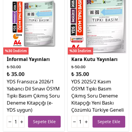
%30 İndirim
%30 İndirim
İnformal Yayınları
Kara Kutu Yayınları
₺ 50.00
₺ 50.00
₺ 35.00
₺ 35.00
YDS Fransızca 2026/1
YDS 2025/2 Kasım
Yabancı Dil Sınavı ÖSYM
ÖSYM Tıpkı Basım
Tıpkı Basım Çıkmış Soru
Çıkmış Soru Deneme
Deneme Kitapçığı (e-
Kitapçığı Yeni Baskı
YDS uygun)
Çözümlü Türkiye Geneli
Sepete Ekle
Sepete Ekle