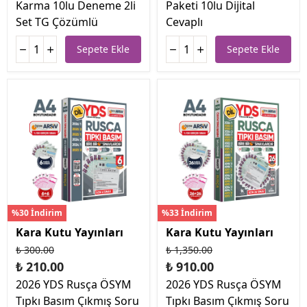
Karma 10lu Deneme 2li
Paketi 10lu Dijital
Set TG Çözümlü
Cevaplı
Sepete Ekle
Sepete Ekle
%30 İndirim
%33 İndirim
Kara Kutu Yayınları
Kara Kutu Yayınları
₺ 300.00
₺ 1,350.00
₺ 210.00
₺ 910.00
2026 YDS Rusça ÖSYM
2026 YDS Rusça ÖSYM
Tıpkı Basım Çıkmış Soru
Tıpkı Basım Çıkmış Soru