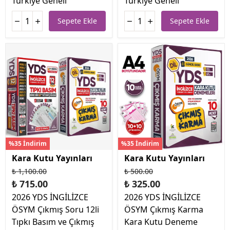
Türkiye Geneli
Türkiye Geneli
Sepete Ekle
Sepete Ekle
%35 İndirim
%35 İndirim
Kara Kutu Yayınları
Kara Kutu Yayınları
₺ 1,100.00
₺ 500.00
₺ 715.00
₺ 325.00
2026 YDS İNGİLİZCE
2026 YDS İNGİLİZCE
ÖSYM Çıkmış Soru 12li
ÖSYM Çıkmış Karma
Tıpkı Basım ve Çıkmış
Kara Kutu Deneme