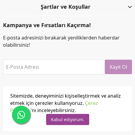
Şartlar ve Koşullar
Kampanya ve Fırsatları Kaçırma!
E-posta adresinizi bırakarak yeniliklerden haberdar
olabilirsiniz!
E-Posta Adresi
Kayıt Ol
Sitemizde, deneyiminizi kişiselleştirmek ve analiz
etmek için çerezler kullanıyoruz.
Çerez
Politikası
'nı inceleyebilirsiniz.
Tüm hakları saklıdır.
Powered by
ikas
Kabul ediyorum.