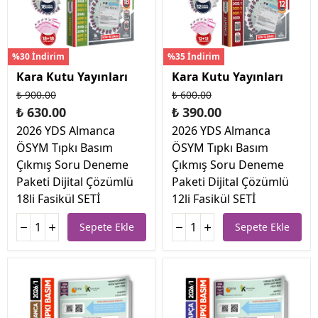
%30 İndirim
%35 İndirim
Kara Kutu Yayınları
Kara Kutu Yayınları
₺ 900.00
₺ 600.00
₺ 630.00
₺ 390.00
2026 YDS Almanca
2026 YDS Almanca
ÖSYM Tıpkı Basım
ÖSYM Tıpkı Basım
Çıkmış Soru Deneme
Çıkmış Soru Deneme
Paketi Dijital Çözümlü
Paketi Dijital Çözümlü
18li Fasikül SETİ
12li Fasikül SETİ
Sepete Ekle
Sepete Ekle