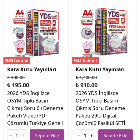
%35 İndirim
%35 İndirim
Kara Kutu Yayınları
Kara Kutu Yayınları
₺ 300.00
₺ 1,400.00
₺ 195.00
₺ 910.00
2026 YDS İngilizce
2026 YDS İngilizce
ÖSYM Tıpkı Basım
ÖSYM Tıpkı Basım
Çıkmış Soru 6lı Deneme
Çıkmış Soru Deneme
Paketi Video/PDF
Paketi 29lu Dijital
Çözümlü Türkiye Geneli
Çözümlü Fasikül SETİ
Sepete Ekle
Sepete Ekle