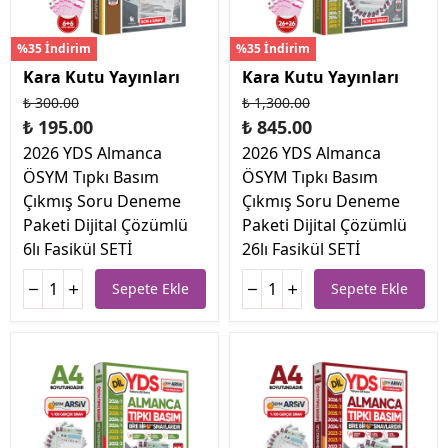
%35 İndirim
%35 İndirim
Kara Kutu Yayınları
Kara Kutu Yayınları
₺ 300.00
₺ 1,300.00
₺ 195.00
₺ 845.00
2026 YDS Almanca
2026 YDS Almanca
ÖSYM Tıpkı Basım
ÖSYM Tıpkı Basım
Çıkmış Soru Deneme
Çıkmış Soru Deneme
Paketi Dijital Çözümlü
Paketi Dijital Çözümlü
6lı Fasikül SETİ
26lı Fasikül SETİ
Sepete Ekle
Sepete Ekle