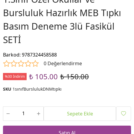
Bursluluk Hazırlık MEB Tıpkı
Basım Deneme 3lü Fasikül
SETİ
Barkod
:
9787324458588
0 Değerlendirme
₺ 105.00
₺ 150.00
%30 İndirim
SKU
1sınıfBurslulukDNMtıpkı
Sepete Ekle
Satın Al