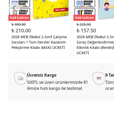
%30 İndirim
%30 İndirim
₺ 300.00
₺ 225.00
₺ 210.00
₺ 157.50
2026 MEB İlkokul 2.Sınıf Çalışma
2026 MEB İlkokul 2.Sı
Soruları 1 Tüm Dersler Kazanım
Süreç Değerlendirmey
Pekiştirme Kitabı BASKI ÜCRETİ
Etkinlik Kitabı (Renkli
ÜCRETİ
Ücretsiz Kargo
9 Ta
500TL ve üzeri ürünlerimizde 81
Tüm 
ilimize hızlı kargo ile teslimat
oran