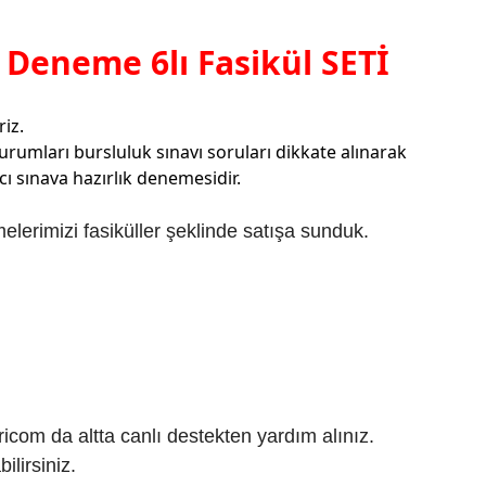
m Deneme 6lı Fasikül SETİ
riz.
urumları bursluluk sınavı soruları dikkate alınarak
cı sınava hazırlık denemesidir.
lerimizi fasiküller şeklinde satışa sunduk.
com da altta canlı destekten yardım alınız.
lirsiniz.