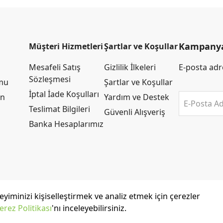
Kampanya 
Müşteri Hizmetleri
Şartlar ve Koşullar
Mesafeli Satış
Gizlilik İlkeleri
E-posta adre
Sözleşmesi
rmu
Şartlar ve Koşullar
İptal İade Koşulları
an
Yardım ve Destek
E-Posta Ad
Teslimat Bilgileri
Güvenli Alışveriş
Banka Hesaplarımız
yiminizi kişiselleştirmek ve analiz etmek için çerezler
erez Politikası
'nı inceleyebilirsiniz.