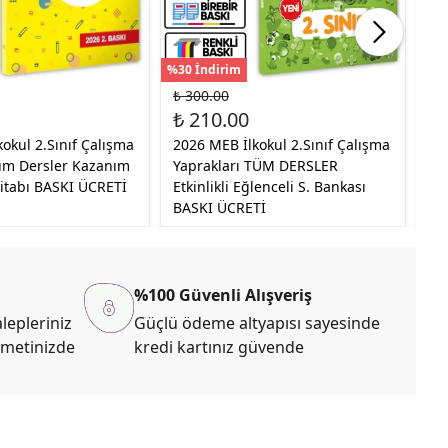
%30 İndirim
%35
₺ 300.00
₺ 
₺ 210.00
₺ 
okul 2.Sınıf Çalışma
2026 MEB İlkokul 2.Sınıf Çalışma
20
Tüm Dersler Kazanım
Yaprakları TÜM DERSLER
Ha
Kitabı BASKI ÜCRETİ
Etkinlikli Eğlenceli S. Bankası
Öz
BASKI ÜCRETİ
De
%100 Güvenli Alışveriş
lepleriniz
Güçlü ödeme altyapısı sayesinde
zmetinizde
kredi kartınız güvende