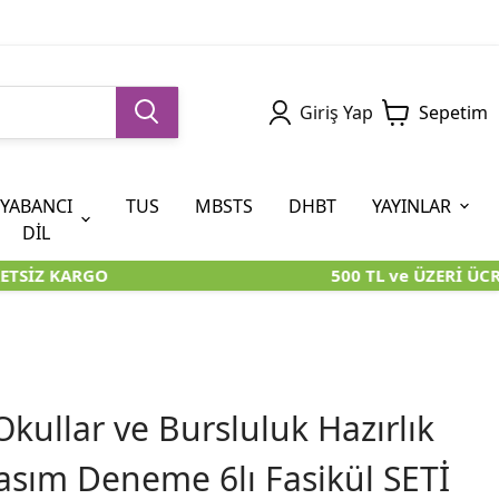
Giriş Yap
Sepetim
YABANCI
TUS
MBSTS
DHBT
YAYINLAR
DİL
TSİZ KARGO
500 TL ve ÜZERİ ÜCR
5. SINIF (İOKBS)
AYT
ÖABT
U KİTAPLARI
U KİTAPLARI
KARA KUTU KİTAPLARI
KARA KUTU KİTAPLARI
ÖZGÜN ÜRÜNLER
RÜNLER
RÜNLER
ÖZGÜN ÜRÜNLER
ÖZGÜN ÜRÜNLER
KARA KUTU KİTAPLARI
 Okullar ve Bursluluk Hazırlık
asım Deneme 6lı Fasikül SETİ