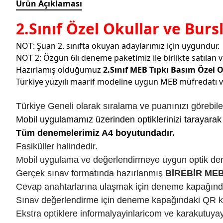
Ürün Açıklaması
2.Sınıf Özel Okullar ve Bur
NOT: Şuan 2. sınıfta okuyan adaylarımız için uygundur.
NOT 2: Özgün 6lı deneme paketimiz ile birlikte satılan 
Hazırlamış olduğumuz
2.Sınıf MEB Tıpkı Basım Özel 
Türkiye yüzyılı maarif modeline uygun MEB müfredatı ve 
Türkiye Geneli olarak sıralama ve puanınızı görebile
Mobil uygulamamız üzerinden optiklerinizi tarayarak 
Tüm denemelerimiz A4 boyutundadır.
Fasiküller halindedir.
Mobil uygulama ve değerlendirmeye uygun optik de
Gerçek sınav formatında hazırlanmış
BİREBİR ME
Cevap anahtarlarına ulaşmak için deneme kapağın
Sınav değerlendirme için deneme kapağındaki QR kod
Ekstra optiklere informalyayinlaricom ve karakutu