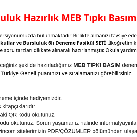
sluluk Hazırlık MEB Tıpkı Bası
versiyonumuzda bulunmaktadır. Birlikte almanızı tavsiye ede
Okullar ve Bursluluk 6lı Deneme Fasikül SETİ
İlköğretim k
soru tarzları dikkate alınarak hazırlanmıştır. Okula yardım
ceğiniz şekilde hazırladığımız
MEB TIPKI BASIM
deneme
Türkiye Geneli puanınızı ve sıralamanızı görebilirsiniz.
neme içinde hediyemizdir.
B
kitapçıklarıdır.
daki QR kodu okutunuz.
u okutunuz. Sorun yaşamanız halinde informalyayinlari
yayincom sitelerimizin PDF/ÇÖZÜMLER bölümünden ulaşabi