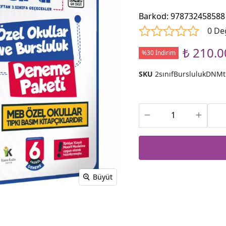
Barkod
:
978732458588
0 De
₺ 210.0
%30 İndirim
SKU
2sınıfBurslulukDNMt
Büyüt