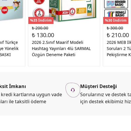
%35 İndirim
%30 İndirim
₺ 200.00
₺ 300.00
₺ 130.00
₺ 210.00
nıf Türkçe
2026 2.Sınıf Maarif Modeli
2026 MEB İlk
e Yönelik
Hashtag Yayınları 4lü SARMAL
Soruları 2 
)BASKI
Özgün Deneme Paketi
Pekiştirme 
ksit İmkanı
Müşteri Desteği
kredi kartlarına uygun vade
Sorularınız ve destek ta
ları ile taksitli ödeme
için destek ekibimiz hi