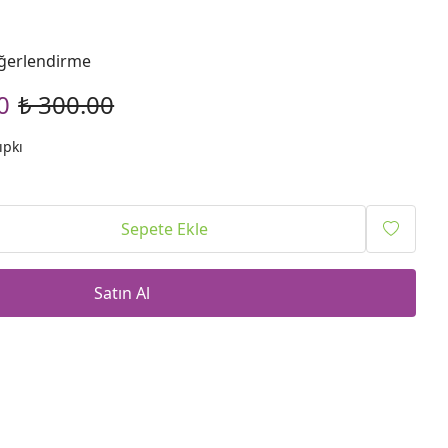
ğerlendirme
0
₺ 300.00
ıpkı
Sepete Ekle
Satın Al