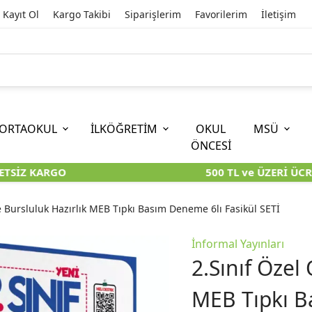
Kayıt Ol
Kargo Takibi
Siparişlerim
Favorilerim
İletişim
ORTAOKUL
İLKÖĞRETİM
OKUL
MSÜ
ÖNCESİ
TSİZ KARGO
500 TL ve ÜZERİ ÜCRE
İOKBS)
11. SINIF
EĞİTİM BİLİMLERİ
6. SINIF (İOKBS)
TYT
LİSANS
I
I
KİTAPLARI
KARA KUTU KİTAPLARI
KARA KUTU KİTAPLARI
KARA KUTU KİTAPLARI
KARA KUT
KARA KUT
ve Bursluluk Hazırlık MEB Tıpkı Basım Deneme 6lı Fasikül SETİ
ÜNLER
ÖZGÜN ÜRÜNLER
ÖZGÜN ÜRÜNLER
ÖZGÜN ÜRÜNLER
ÖZGÜN Ü
ÖZGÜN Ü
İnformal Yayınları
2.Sınıf Özel
MEB Tıpkı B