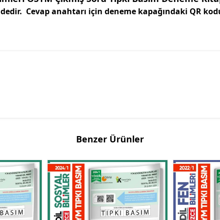
ndedir. Cevap anahtarı için deneme kapağındaki QR kod
Benzer Ürünler