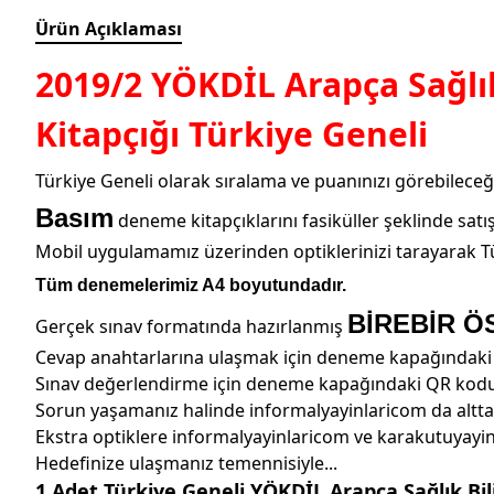
Ürün Açıklaması
2019/2 YÖKDİL Arapça Sağlı
Kitapçığı Türkiye Geneli
Türkiye Geneli olarak sıralama ve puanınızı görebileceği
Basım
deneme kitapçıklarını fasiküller şeklinde sat
Mobil uygulamamız üzerinden optiklerinizi tarayarak Tür
Tüm denemelerimiz A4 boyutundadır.
BİREBİR Ö
Gerçek sınav formatında hazırlanmış
Cevap anahtarlarına ulaşmak için deneme kapağındak
Sınav değerlendirme için deneme kapağındaki QR kod
Sorun yaşamanız halinde informalyayinlaricom da altta 
Ekstra optiklere informalyayinlaricom ve karakutuyay
Hedefinize ulaşmanız temennisiyle...
1 Adet Türkiye Geneli YÖKDİL Arapça Sağlık Bi