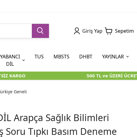
Giriş Yap
Sepetim
YABANCI
TUS
MBSTS
DHBT
YAYINLAR
DİL
SİZ KARGO
500 TL ve ÜZERİ ÜCRET
5. SINIF (İOKBS)
AYT
ÖABT
U KİTAPLARI
U KİTAPLARI
KARA KUTU KİTAPLARI
KARA KUTU KİTAPLARI
ÖZGÜN ÜRÜNLER
ürkiye Geneli
RÜNLER
RÜNLER
ÖZGÜN ÜRÜNLER
ÖZGÜN ÜRÜNLER
KARA KUTU KİTAPLARI
L Arapça Sağlık Bilimleri
ş Soru Tıpkı Basım Deneme