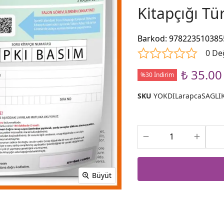
Kitapçığı Tü
Barkod
:
978223510385
0 De
₺ 35.00
%30 İndirim
SKU
YOKDILarapcaSAGLI
Büyüt