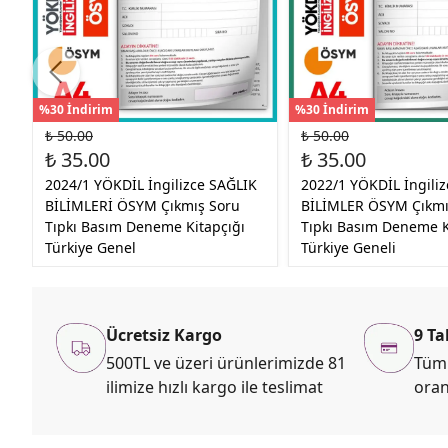
%30 İndirim
%30 İndirim
₺ 50.00
₺ 50.00
₺ 35.00
₺ 35.00
2024/1 YÖKDİL İngilizce SAĞLIK
2022/1 YÖKDİL İngili
BİLİMLERİ ÖSYM Çıkmış Soru
BİLİMLER ÖSYM Çıkmı
Tıpkı Basım Deneme Kitapçığı
Tıpkı Basım Deneme K
Türkiye Genel
Türkiye Geneli
Ücretsiz Kargo
9 Ta
500TL ve üzeri ürünlerimizde 81
Tüm 
ilimize hızlı kargo ile teslimat
oran