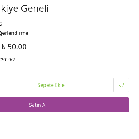
rkiye Geneli
5
ğerlendirme
₺ 50.00
K2019/2
Sepete Ekle
Satın Al