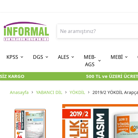
KPSS
DGS
ALES
MEB-
MEBİ
AGS
İZ KARGO
500 TL ve ÜZERİ ÜCRETS
9. SINIF
ÖN LİSANS
8. SINIF (LGS-İOKBS)
10. SINIF
ORTAÖĞRETİM
7. SINIF (
ÖZGÜN ÜRÜNLER
KARA KUTU KİTAPLARI
KARA KUTU KİTAPLARI
KARA KUTU KİTAPLAR
KARA KUTU KİTAPLAR
KARA KUTU 
Anasayfa
YABANCI DİL
YÖKDİL
2019/2 YÖKDİL Arapça 
KARA KUTU KİTAPLARI
ÖZGÜN ÜRÜNLER
ÖZGÜN ÜRÜNLER
ÖZGÜN ÜRÜNLER
ÖZGÜN ÜRÜNLER
ÖZGÜN ÜR