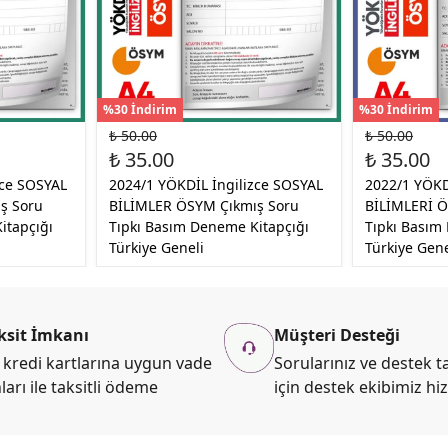
%30 İndirim
%30 İndirim
₺ 50.00
₺ 50.00
₺ 35.00
₺ 35.00
zce SOSYAL
2024/1 YÖKDİL İngilizce SOSYAL
2022/1 YÖKD
ş Soru
BİLİMLER ÖSYM Çıkmış Soru
BİLİMLERİ Ö
itapçığı
Tıpkı Basım Deneme Kitapçığı
Tıpkı Basım
Türkiye Geneli
Türkiye Gene
ksit İmkanı
Müşteri Desteği
kredi kartlarına uygun vade
Sorularınız ve destek ta
ları ile taksitli ödeme
için destek ekibimiz hi