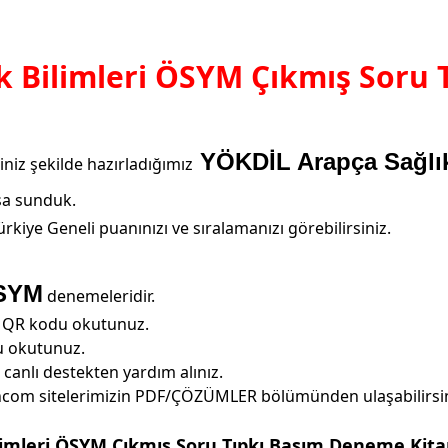
k Bilimleri ÖSYM Çıkmış Soru
YÖKDİL Arapça Sağlık
niz şekilde hazırladığımız
ışa sunduk.
kiye Geneli puanınızı ve sıralamanızı görebilirsiniz.
SYM
denemeleridir.
i QR kodu okutunuz.
u okutunuz.
canlı destekten yardım alınız.
incom sitelerimizin PDF/ÇÖZÜMLER bölümünden ulaşabilirsin
limleri ÖSYM Çıkmış Soru Tıpkı Basım Deneme Kita