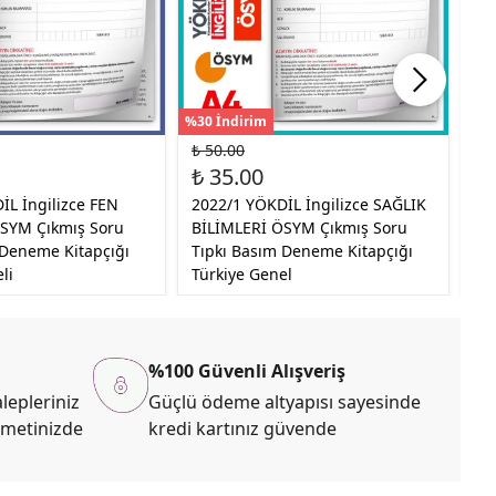
%30 İndirim
%30
₺ 50.00
₺ 
₺ 35.00
₺ 
İL İngilizce FEN
2022/1 YÖKDİL İngilizce SAĞLIK
20
SYM Çıkmış Soru
BİLİMLERİ ÖSYM Çıkmış Soru
Bi
 Deneme Kitapçığı
Tıpkı Basım Deneme Kitapçığı
Ba
li
Türkiye Genel
Ge
%100 Güvenli Alışveriş
lepleriniz
Güçlü ödeme altyapısı sayesinde
zmetinizde
kredi kartınız güvende