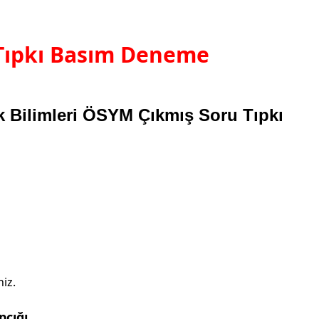
 Tıpkı Basım Deneme
 Bilimleri ÖSYM Çıkmış Soru Tıpkı
iz.
pçığı