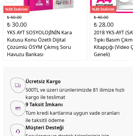
%50 İndirim
%30 İndirim
₺ 60.00
₺ 40.00
₺ 30.00
₺ 28.00
YKS AYT SOSYOLOJİNİN Kara
2018 YKS-AYT (SA
Kutusu Konu Özetli Dijital
Tıpkı Basım Çıkm
Çözümlü ÖSYM Çıkmış Soru
Kitapçığı (Video Ç
Havuzu Bankası
Geneli)
Ücretsiz Kargo
500TL ve üzeri ürünlerimizde 81 ilimize hızlı
kargo ile teslimat
9 Taksit İmkanı
Tüm kredi kartlarına uygun vade oranları
ile taksitli ödeme
Müşteri Desteği