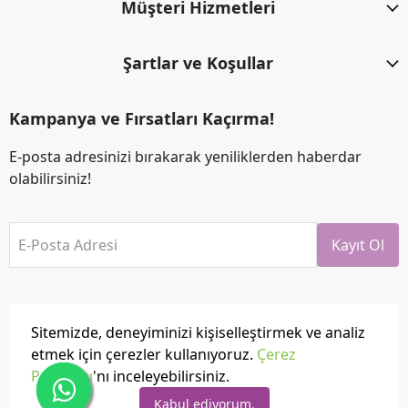
Müşteri Hizmetleri
Şartlar ve Koşullar
Kampanya ve Fırsatları Kaçırma!
E-posta adresinizi bırakarak yeniliklerden haberdar
olabilirsiniz!
E-Posta Adresi
Kayıt Ol
Sitemizde, deneyiminizi kişiselleştirmek ve analiz
etmek için çerezler kullanıyoruz.
Çerez
Politikası
'nı inceleyebilirsiniz.
Tüm hakları saklıdır.
Powered by
ikas
Kabul ediyorum.