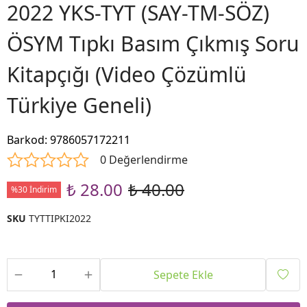
2022 YKS-TYT (SAY-TM-SÖZ)
ÖSYM Tıpkı Basım Çıkmış Soru
Kitapçığı (Video Çözümlü
Türkiye Geneli)
Barkod
:
9786057172211
0 Değerlendirme
₺ 28.00
₺ 40.00
%30 İndirim
SKU
TYTTIPKI2022
Sepete Ekle