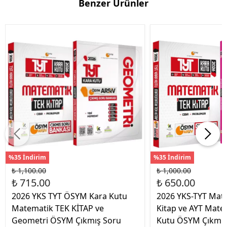
Benzer Ürünler
%35 İndirim
%35 İndirim
₺ 1,100.00
₺ 1,000.00
₺ 715.00
₺ 650.00
2026 YKS TYT ÖSYM Kara Kutu
2026 YKS-TYT Mat
Matematik TEK KİTAP ve
Kitap ve AYT Mate
Geometri ÖSYM Çıkmış Soru
Kutu ÖSYM Çıkmış