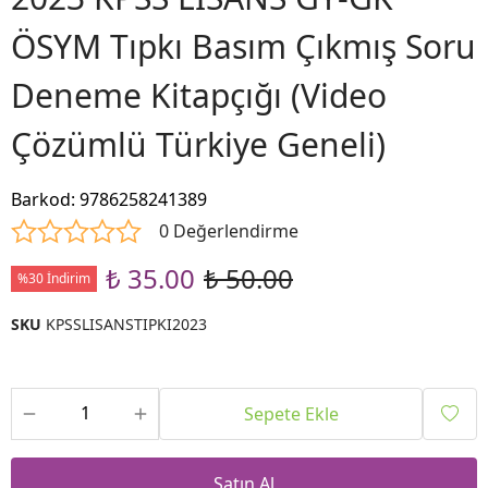
ÖSYM Tıpkı Basım Çıkmış Soru
Deneme Kitapçığı (Video
Çözümlü Türkiye Geneli)
Barkod
:
9786258241389
0 Değerlendirme
₺ 35.00
₺ 50.00
%30 İndirim
SKU
KPSSLISANSTIPKI2023
Sepete Ekle
Satın Al