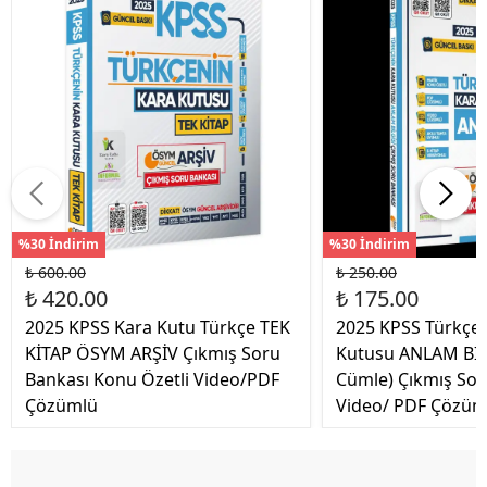
%30 İndirim
%30 İndirim
₺ 600.00
₺ 250.00
₺ 420.00
₺ 175.00
2025 KPSS Kara Kutu Türkçe TEK
2025 KPSS Türkçen
KİTAP ÖSYM ARŞİV Çıkmış Soru
Kutusu ANLAM BİL
Bankası Konu Özetli Video/PDF
Cümle) Çıkmış Sor
Çözümlü
Video/ PDF Çözüm