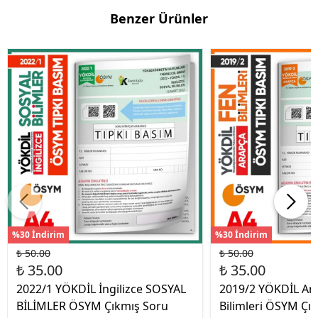
Benzer Ürünler
%30 İndirim
%30 İndirim
₺ 50.00
₺ 50.00
₺ 35.00
₺ 35.00
2022/1 YÖKDİL İngilizce SOSYAL
2019/2 YÖKDİL Ar
BİLİMLER ÖSYM Çıkmış Soru
Bilimleri ÖSYM Çık