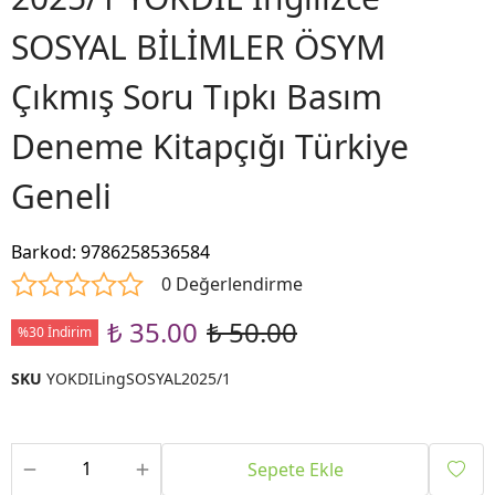
SOSYAL BİLİMLER ÖSYM
Çıkmış Soru Tıpkı Basım
Deneme Kitapçığı Türkiye
Geneli
Barkod
:
9786258536584
0 Değerlendirme
₺ 35.00
₺ 50.00
%30 İndirim
SKU
YOKDILingSOSYAL2025/1
Sepete Ekle