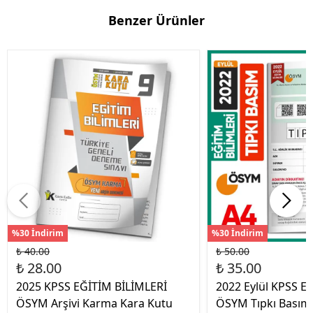
Benzer Ürünler
%30 İndirim
%30 İndirim
₺ 40.00
₺ 50.00
₺ 28.00
₺ 35.00
2025 KPSS EĞİTİM BİLİMLERİ
2022 Eylül KPSS Eği
ÖSYM Arşivi Karma Kara Kutu
ÖSYM Tıpkı Basım