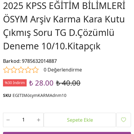
2025 KPSS EĞİTİM BİLİMLERİ
ÖSYM Arşiv Karma Kara Kutu
Çıkmış Soru TG D.Çözümlü
Deneme 10/10.Kitapçık
Barkod
:
9785632014887
0 Değerlendirme
₺ 28.00
₺ 40.00
%30 İndirim
SKU
EGITIMösymKARMAdnm10
Sepete Ekle