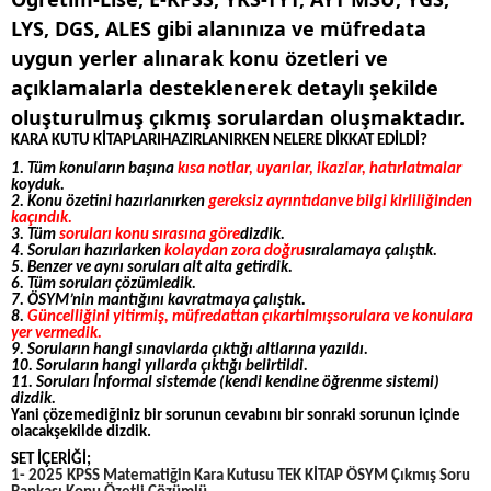
LYS, DGS, ALES gibi alanınıza ve müfredata
uygun yerler alınarak konu özetleri ve
açıklamalarla desteklenerek detaylı şekilde
oluşturulmuş çıkmış sorulardan oluşmaktadır.
KARA KUTU KİTAPLARIHAZIRLANIRKEN NELERE DİKKAT EDİLDİ?
1. Tüm konuların başına
kısa notlar, uyarılar, ikazlar, hatırlatmalar
koyduk.
2. Konu özetini hazırlanırken
gereksiz ayrıntıdanve bilgi kirliliğinden
kaçındık.
3. Tüm
soruları konu sırasına göre
dizdik.
4. Soruları hazırlarken
kolaydan zora doğru
sıralamaya çalıştık.
5. Benzer ve aynı soruları alt alta getirdik.
6. Tüm soruları çözümledik.
7. ÖSYM’nin mantığını kavratmaya çalıştık.
8.
Güncelliğini yitirmiş, müfredattan çıkartılmışsorulara ve konulara
yer vermedik.
9. Soruların hangi sınavlarda çıktığı altlarına yazıldı.
10. Soruların hangi yıllarda çıktığı belirtildi.
11. Soruları İnformal sistemde (kendi kendine öğrenme sistemi)
dizdik.
Yani çözemediğiniz bir sorunun cevabını bir sonraki sorunun içinde
olacakşekilde dizdik.
SET İÇERİĞİ;
1- 2025 KPSS Matematiğin Kara Kutusu TEK KİTAP ÖSYM Çıkmış Soru