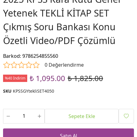
Yetenek TEKLİ KİTAP SET
Çıkmış Soru Bankası Konu
Özetli Video/PDF Çözümlü
Barkod
:
9786254855560
0 Değerlendirme
₺ 1,095.00
₺ 1,825.00
%40 İndirim
SKU
KPSSGYtekliSET4050
Sepete Ekle
Satın Al