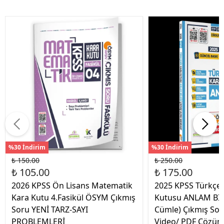
%30 İndirim
%30 İndirim
₺ 150.00
₺ 250.00
₺ 105.00
₺ 175.00
2026 KPSS Ön Lisans Matematik
2025 KPSS Türkçen
Kara Kutu 4.Fasikül ÖSYM Çıkmış
Kutusu ANLAM BİL
Soru YENİ TARZ-SAYI
Cümle) Çıkmış Sor
PROBLEMLERİ
Video/ PDF Çözüm