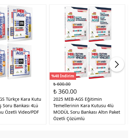
%40 İndirim
%30
₺ 600.00
₺ 
₺ 360.00
₺ 
S Türkçe Kara Kutu
2025 MEB-AGS Eğitimin
20
 Soru Bankası 4Lü
Temellerinin Kara Kutusu 4lü
An
nu Özetli Video/PDF
MODÜL Soru Bankası Altın Paket
Öz
Özetli Çözümlü
Çö