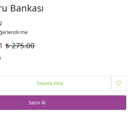
ru Bankası
2
ğerlendirme
1
₺ 275.00
0
Sepete Ekle
Satın Al