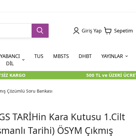
Giriş Yap
Sepetim
YABANCI
TUS
MBSTS
DHBT
YAYINLAR
DİL
İZ KARGO
500 TL ve ÜZERİ ÜCRETS
5. SINIF (İOKBS)
AYT
ÖABT
U KİTAPLARI
U KİTAPLARI
KARA KUTU KİTAPLARI
KARA KUTU KİTAPLARI
ÖZGÜN ÜRÜNLER
kmış Çözümlü Soru Bankası
RÜNLER
RÜNLER
ÖZGÜN ÜRÜNLER
ÖZGÜN ÜRÜNLER
KARA KUTU KİTAPLARI
S TARİHin Kara Kutusu 1.Cilt
smanlı Tarihi) ÖSYM Çıkmış