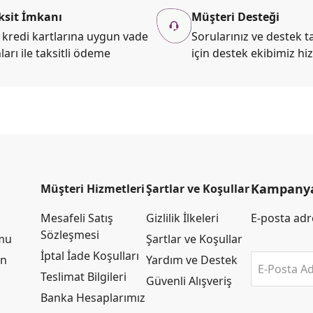
ksit İmkanı
Müşteri Desteği
kredi kartlarına uygun vade
Sorularınız ve destek ta
ları ile taksitli ödeme
için destek ekibimiz hi
Kampanya 
Müşteri Hizmetleri
Şartlar ve Koşullar
Mesafeli Satış
Gizlilik İlkeleri
E-posta adre
Sözleşmesi
rmu
Şartlar ve Koşullar
İptal İade Koşulları
an
Yardım ve Destek
E-Posta Ad
Teslimat Bilgileri
Güvenli Alışveriş
Banka Hesaplarımız