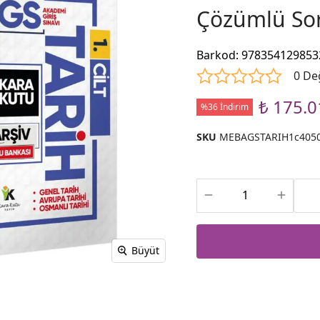
Çözümlü So
Barkod
:
978354129853
0 De
₺ 175.0
%36 İndirim
SKU
MEBAGSTARIH1c405
Büyüt