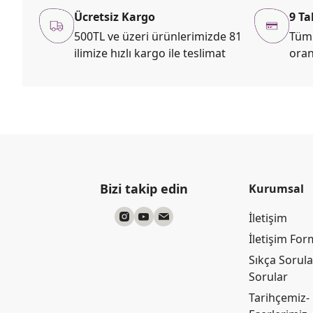
Ücretsiz Kargo
9 Ta
500TL ve üzeri ürünlerimizde 81
Tüm 
ilimize hızlı kargo ile teslimat
oran
Bizi takip edin
Kurumsal
İletişim
İletişim Fo
Sıkça Sorul
Sorular
Tarihçemiz-