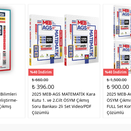
%40 İndirim
%40 İndirim
₺ 660.00
₺ 1,500.00
₺ 396.00
₺ 900.00
Bilimleri
2025 MEB-AGS MATEMATİK Kara
2025 MEB-AG
liştirme-
Kutu 1. ve 2.Cilt ÖSYM Çıkmış
ÖSYM Çıkmış
Çıkmış
Soru Bankası 2li Set Video/PDF
FULL Set Ko
Çözümlü
Çözümlü