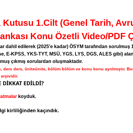
tusu 1.Cilt (Genel Tarih, Avrup
nkası Konu Özetli Video/PDF 
 dahil edilerek (2025'e kadar) ÖSYM tarafından sorulmuş 10
, E-KPSS, YKS-TYT, MSÜ, YGS, LYS, DGS, ALES gibi) alanın
ulmuş çıkmış sorulardan oluşmaktadır.
, ders ders, üniteünite, bölüm bölüm ve konu konu ayrılmıştır. 
rşividir.
 DİKKAT EDİLDİ?
rlatmalar
koyduk.
gi kirliliğinden kaçındık.