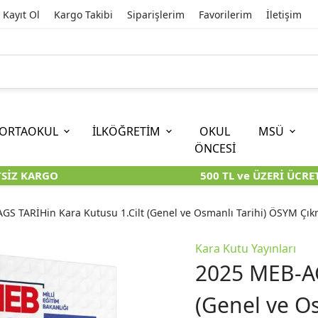
Kayıt Ol
Kargo Takibi
Siparişlerim
Favorilerim
İletişim
ORTAOKUL
İLKÖĞRETİM
OKUL
MSÜ
ÖNCESİ
İZ KARGO
500 TL ve ÜZERİ ÜCRETS
İOKBS)
11. SINIF
EĞİTİM BİLİMLERİ
6. SINIF (İOKBS)
TYT
LİSANS
I
I
KİTAPLARI
KARA KUTU KİTAPLARI
KARA KUTU KİTAPLARI
KARA KUTU KİTAPLARI
KARA KUT
KARA KUT
GS TARİHin Kara Kutusu 1.Cilt (Genel ve Osmanlı Tarihi) ÖSYM Çı
ÜNLER
ÖZGÜN ÜRÜNLER
ÖZGÜN ÜRÜNLER
ÖZGÜN ÜRÜNLER
ÖZGÜN Ü
ÖZGÜN Ü
Kara Kutu Yayınları
2025 MEB-AG
(Genel ve O