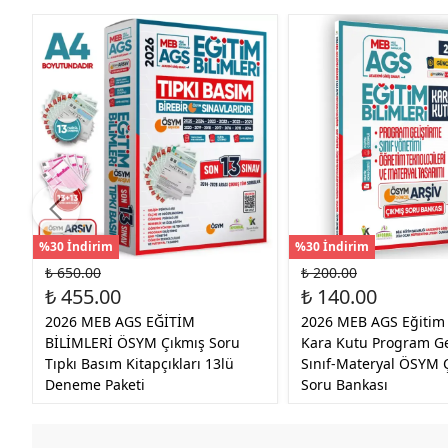
%30 İndirim
%30 İndirim
₺ 650.00
₺ 200.00
₺ 455.00
₺ 140.00
2026 MEB AGS EĞİTİM
2026 MEB AGS Eğitim 
BİLİMLERİ ÖSYM Çıkmış Soru
Kara Kutu Program Ge
Tıpkı Basım Kitapçıkları 13lü
Sınıf-Materyal ÖSYM 
Deneme Paketi
Soru Bankası