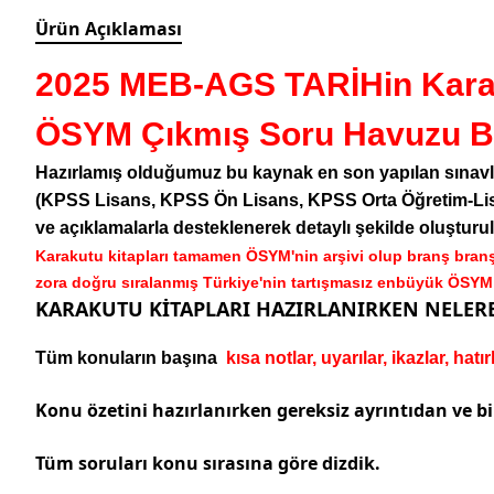
Ürün Açıklaması
2025 MEB-AGS TARİHin Kara Ku
ÖSYM Çıkmış Soru Havuzu Ba
Hazırlamış olduğumuz bu kaynak en son yapılan sınavlar
(KPSS Lisans, KPSS Ön Lisans, KPSS Orta Öğretim-Lise
ve açıklamalarla desteklenerek detaylı şekilde oluştur
Karakutu kitapları tamamen ÖSYM'nin arşivi olup branş branş
zora doğru sıralanmış Türkiye'nin tartışmasız enbüyük ÖSYM a
KARAKUTU KİTAPLARI HAZIRLANIRKEN NELERE
Tüm konuların başına
kısa notlar, uyarılar, ikazlar, hatı
Konu özetini hazırlanırken gereksiz ayrıntıdan ve bil
Tüm soruları konu sırasına göre dizdik.