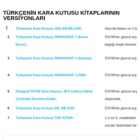
TÜRKÇENİN KARA KUTUSU KİTAPLARININ
VERSİYONLARI
1
Türkçenin Kara Kutusu ANLAM BİLGİSİ:
Sözcük Anlam ve Cümle
2
Türkçenin Kara Kutusu PARAGRAF 1 (Konu
ÖSYM'nin güncel arşivi 
Konu):
başlığı tespit etmeniz i
3
Türkçenin Kara Kutusu PARAGRAF 2 (Karma):
ÖSYM'nin güncel arşivi 
4
Türkçenin Kara Kutusu PARAGRAF 3 (VIP):
ÖSYM'nin güncel arşivi 
5
Paragraf ÖSYM Soru Havuzu 20'li Çıkmış Dijital
ÖSYM'nin güncel arşivi
Çözümlü Deneme Kitabı:
oluşturduk.
6
Türkçenin Kara Kutusu DİL BİLGİSİ:
ÖSYM'nin güncel arşivi o
7
Türkçenin Kara Kutusu TEK KİTAP:
1-2 ve 6. maddedeki kit
sorular birbirinden farkl