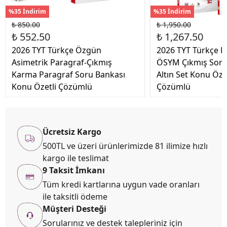
%35 İndirim
%35 İndirim
₺ 850.00
₺ 1,950.00
₺ 552.50
₺ 1,267.50
2026 TYT Türkçe Özgün
2026 TYT Türkçe K
Asimetrik Paragraf-Çıkmış
ÖSYM Çıkmış Soru 
Karma Paragraf Soru Bankası
Altın Set Konu Özetl
Konu Özetli Çözümlü
Çözümlü
Ücretsiz Kargo
500TL ve üzeri ürünlerimizde 81 ilimize hızlı
kargo ile teslimat
9 Taksit İmkanı
Tüm kredi kartlarına uygun vade oranları
ile taksitli ödeme
Müşteri Desteği
Sorularınız ve destek talepleriniz için