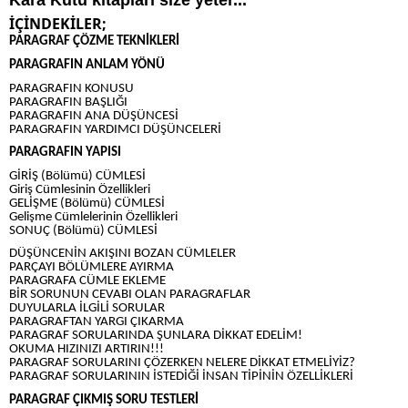
Kara Kutu kitapları size yeter...
İÇİNDEKİLER;
PARAGRAF ÇÖZME TEKNİKLERİ
PARAGRAFIN ANLAM YÖNÜ
PARAGRAFIN KONUSU
PARAGRAFIN BAŞLIĞI
PARAGRAFIN ANA DÜŞÜNCESİ
PARAGRAFIN YARDIMCI DÜŞÜNCELERİ
PARAGRAFIN YAPISI
GİRİŞ (Bölümü) CÜMLESİ
Giriş Cümlesinin Özellikleri
GELİŞME (Bölümü) CÜMLESİ
Gelişme Cümlelerinin Özellikleri
SONUÇ (Bölümü) CÜMLESİ
DÜŞÜNCENİN AKIŞINI BOZAN CÜMLELER
PARÇAYI BÖLÜMLERE AYIRMA
PARAGRAFA CÜMLE EKLEME
BİR SORUNUN CEVABI OLAN PARAGRAFLAR
DUYULARLA İLGİLİ SORULAR
PARAGRAFTAN YARGI ÇIKARMA
PARAGRAF SORULARINDA ŞUNLARA DİKKAT EDELİM!
OKUMA HIZINIZI ARTIRIN!!!
PARAGRAF SORULARINI ÇÖZERKEN NELERE DİKKAT ETMELİYİZ?
PARAGRAF SORULARININ İSTEDİĞİ İNSAN TİPİNİN ÖZELLİKLERİ
PARAGRAF ÇIKMIŞ SORU TESTLERİ