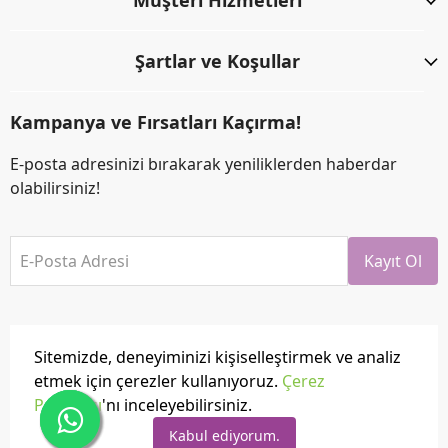
Müşteri Hizmetleri
Şartlar ve Koşullar
Kampanya ve Fırsatları Kaçırma!
E-posta adresinizi bırakarak yeniliklerden haberdar
olabilirsiniz!
E-Posta Adresi
Kayıt Ol
Sitemizde, deneyiminizi kişiselleştirmek ve analiz
etmek için çerezler kullanıyoruz.
Çerez
Politikası
'nı inceleyebilirsiniz.
Tüm hakları saklıdır.
Powered by
ikas
Kabul ediyorum.