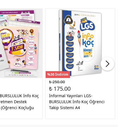
%30 İndirim
%35
₺ 250.00
₺ 
₺ 175.00
₺ 
f BURSLULUK İnfo Koç
İnformal Yayınları LGS-
20
retmen Destek
BURSLULUK İnfo Koç Öğrenci
Öğ
 (Öğrenci Koçluğu
Takip Sistemi A4
Si
Tak