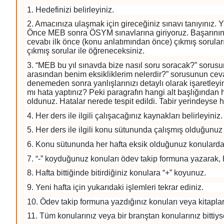
1. Hedefinizi belirleyiniz.
2. Amacınıza ulaşmak için gireceğiniz sınavı tanıyınız. Y
Önce MEB sonra ÖSYM sınavlarına giriyoruz. Başarının e
cevabı ilk önce (konu anlatımından önce) çıkmış sorular
çıkmış sorular ile öğreneceksiniz.
3. “MEB bu yıl sınavda bize nasıl soru soracak?” sorusu
arasından benim eksikliklerim nelerdir?” sorusunun cev
denemeden sonra yanlışlarınızı detaylı olarak işaretley
mı hata yaptınız? Peki paragrafın hangi alt başlığından
oldunuz. Hatalar nerede tespit edildi. Tabir yerindeyse
4. Her ders ile ilgili çalışacağınız kaynakları belirleyi
5. Her ders ile ilgili konu sütununda çalışmış olduğunu
6. Konu sütununda her hafta eksik olduğunuz konulardan 
7. “-” koyduğunuz konuları ödev takip formuna yazarak, 
8. Hafta bittiğinde bitirdiğiniz konulara “+” koyunuz.
9. Yeni hafta için yukarıdaki işlemleri tekrar ediniz.
10. Ödev takip formuna yazdığınız konuları veya kitapla
11. Tüm konularınız veya bir branştan konularınız bitti