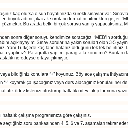
aşınız kaç olursa olsun hayatımızda sürekli sınavlar var. Sınavla
n büyük adımı çıkacak soruların formatını bilmekten geçer. “M
ı çözmektir. Bu arada belki birçok soruyu yanlış yapacaksınız. 
ndan sonra diğer soruyu kendimize soracağız. “MEB’in sorduğu so
abını açıklayayım: Sınav sorularına yakın soruları olan 3-5 ya
iniz. Yani Türkçede kaç tane hatanız olduğunu tek tek belirtiniz
 hata yaptınız? Paragrafta yapı mı paragrafta konu mu? Bunları 
 hastalık neredeyse ortaya çıkmıştır.
niz.
z veya bildiğiniz konulara “+” koyunuz. Böylece çalışma ihtiyac
“-” koyarak çalışacağınız veya ders alacağınız konuları her der
haftalık ödev listenizi oluşturup haftalık ödev takip formuna y
rı haftalık çalışma programınıza göre çalışınız.
yse seçtiğiniz soru bankasından 4, 5, 6 ve 7. aşamaları tekrar