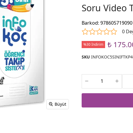
Soru Video T
Barkod
:
978605719090
0 De
₺ 175.0
%30 İndirim
SKU
INFOKOC5SINIFTKP4
Büyüt