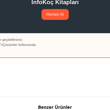
İnfoKoç Kitapları
Hemen Al
 geçebilirsiniz.
PDF/Çözümler bölümünde.
Benzer Ürünler