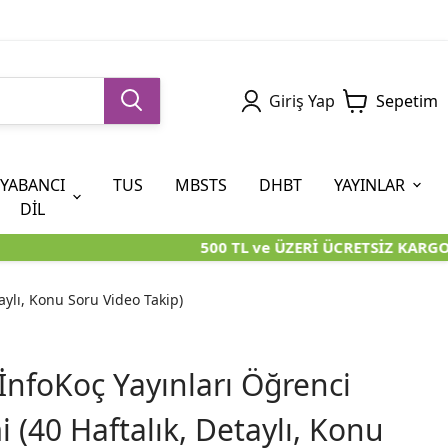
Giriş Yap
Sepetim
YABANCI
TUS
MBSTS
DHBT
YAYINLAR
DİL
500 TL ve ÜZERİ ÜCRETSİZ KARGO
5. SINIF (İOKBS)
AYT
ÖABT
U KİTAPLARI
U KİTAPLARI
KARA KUTU KİTAPLARI
KARA KUTU KİTAPLARI
ÖZGÜN ÜRÜNLER
taylı, Konu Soru Video Takip)
RÜNLER
RÜNLER
ÖZGÜN ÜRÜNLER
ÖZGÜN ÜRÜNLER
KARA KUTU KİTAPLARI
 İnfoKoç Yayınları Öğrenci
i (40 Haftalık, Detaylı, Konu