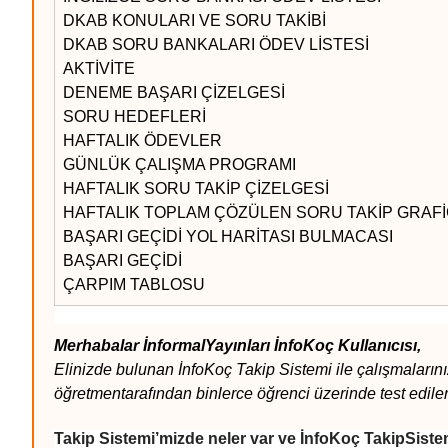
DKAB KONULARI VE SORU TAKİBİ
DKAB SORU BANKALARI ÖDEV LİSTESİ
AKTİVİTE
DENEME BAŞARI ÇİZELGESİ
SORU HEDEFLERİ
HAFTALIK ÖDEVLER
GÜNLÜK ÇALIŞMA PROGRAMI
HAFTALIK SORU TAKİP ÇİZELGESİ
HAFTALIK TOPLAM ÇÖZÜLEN SORU TAKİP GRAFİ
BAŞARI GEÇİDİ YOL HARİTASI BULMACASI
BAŞARI GEÇİDİ
ÇARPIM TABLOSU
Merhabalar İnformalYayınları İnfoKoç Kullanıcısı,
Elinizde bulunan İnfoKoç Takip Sistemi ile çalışmalarını
öğretmentarafından binlerce öğrenci üzerinde test edil
Takip Sistemi’mizde neler var ve İnfoKoç TakipSiste