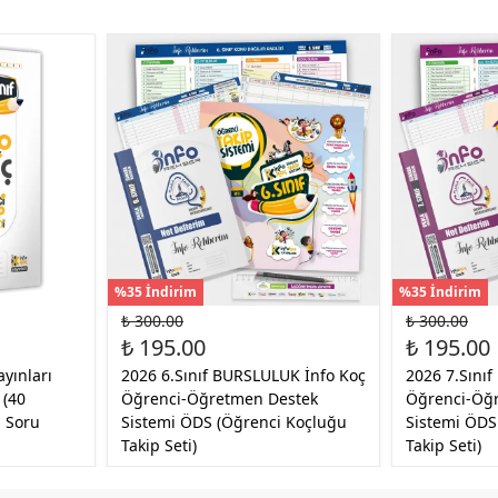
%35 İndirim
%35 İndirim
₺ 300.00
₺ 300.00
₺ 195.00
₺ 195.00
ayınları
2026 6.Sınıf BURSLULUK İnfo Koç
2026 7.Sını
 (40
Öğrenci-Öğretmen Destek
Öğrenci-Öğ
u Soru
Sistemi ÖDS (Öğrenci Koçluğu
Sistemi ÖDS
Takip Seti)
Takip Seti)