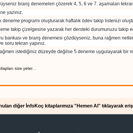
zdüyseniz branş denemeleri çözerek 4, 5, 6 ve 7. aşamaları tekr
esine yazınız.
 deneme programı oluşturarak haftalık ödev takip listenizi o
neme takip çizelgesine yazarak her dersteki durumunuzu takip
 soru bankası ve branş denemesi çözdüyseniz, buna rağmen netler
u ve soru tekrarı yapınız.
ağmen istediğiniz düzeyde değilse 5 deneme uygulayarak bir rehbe
apları size yeter...
unulan diğer İnfoKoç kitaplarımıza "Hemen Al" tıklayarak erişe