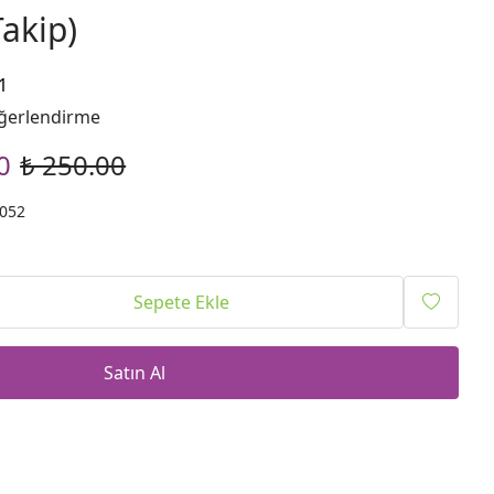
akip)
1
ğerlendirme
0
₺ 250.00
052
Sepete Ekle
Satın Al