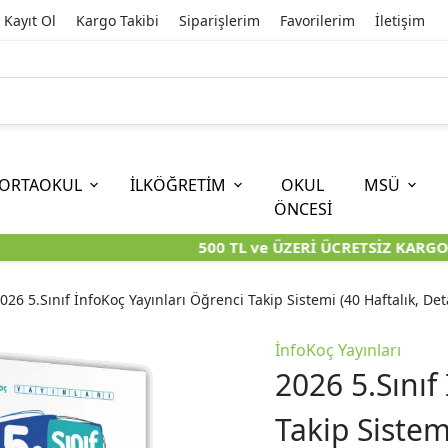
Kayıt Ol
Kargo Takibi
Siparişlerim
Favorilerim
İletişim
ORTAOKUL
İLKÖĞRETİM
OKUL
MSÜ
ÖNCESİ
500 TL ve ÜZERİ ÜCRETSİZ KARGO
İOKBS)
11. SINIF
EĞİTİM BİLİMLERİ
6. SINIF (İOKBS)
TYT
LİSANS
I
I
KİTAPLARI
KARA KUTU KİTAPLARI
KARA KUTU KİTAPLARI
KARA KUTU KİTAPLARI
KARA KUT
KARA KUT
026 5.Sınıf İnfoKoç Yayınları Öğrenci Takip Sistemi (40 Haftalık, De
ÜNLER
ÖZGÜN ÜRÜNLER
ÖZGÜN ÜRÜNLER
ÖZGÜN ÜRÜNLER
ÖZGÜN Ü
ÖZGÜN Ü
İnfoKoç Yayınları
2026 5.Sınıf
Takip Sistem