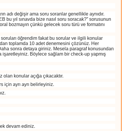
rın adı değişir ama soru soranlar genellikle aynıdır.
EB bu yıl sınavda bize nasıl soru soracak?” sorusunun
Moral bozmayın çünkü gelecek soru türü ve formatını
ruları öğrendim fakat bu sorular ve ilgili konular
yından toplamda 10 adet denemesini çözünüz. Her
. Daha sonra detaya giriniz. Mesela paragraf konusundan
da işaretleyiniz. Böylece sağlam bir check-up yapmış
ınız olan konular açığa çıkacaktır.
s için ayrı ayrı belirleyiniz.
azınız.
 ederek devam ediniz.