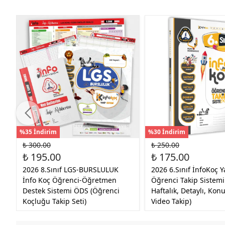
%35 İndirim
%30 İndirim
₺ 300.00
₺ 250.00
₺ 195.00
₺ 175.00
2026 8.Sınıf LGS-BURSLULUK
2026 6.Sınıf İnfoKoç Y
İnfo Koç Öğrenci-Öğretmen
Öğrenci Takip Sistemi
Destek Sistemi ÖDS (Öğrenci
Haftalık, Detaylı, Kon
Koçluğu Takip Seti)
Video Takip)