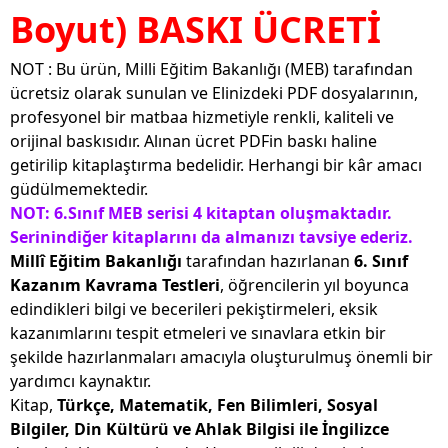
Boyut) BASKI ÜCRETİ
NOT : Bu ürün, Milli Eğitim Bakanlığı (MEB) tarafından
ücretsiz olarak sunulan ve Elinizdeki PDF dosyalarının,
profesyonel bir matbaa hizmetiyle renkli, kaliteli ve
orijinal baskısıdır. Alınan ücret PDFin baskı haline
getirilip kitaplaştırma bedelidir. Herhangi bir kâr amacı
güdülmemektedir.
NOT: 6.Sınıf MEB serisi 4 kitaptan oluşmaktadır.
Serinindiğer kitaplarını da almanızı tavsiye ederiz.
Millî Eğitim Bakanlığı
tarafından hazırlanan
6. Sınıf
Kazanım Kavrama Testleri
, öğrencilerin yıl boyunca
edindikleri bilgi ve becerileri pekiştirmeleri, eksik
kazanımlarını tespit etmeleri ve sınavlara etkin bir
şekilde hazırlanmaları amacıyla oluşturulmuş önemli bir
yardımcı kaynaktır.
Kitap,
Türkçe, Matematik, Fen Bilimleri, Sosyal
Bilgiler, Din Kültürü ve Ahlak Bilgisi ile İngilizce