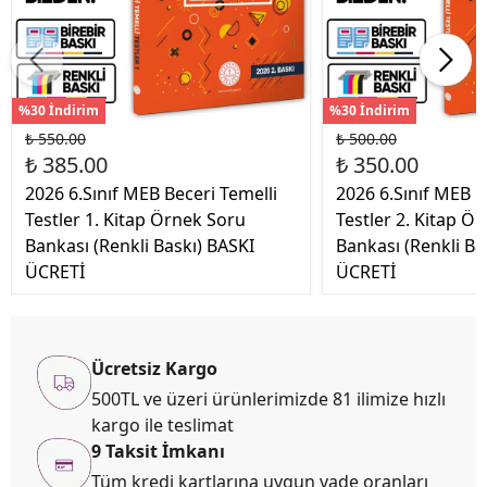
%30 İndirim
%30 İndirim
₺ 550.00
₺ 500.00
₺ 385.00
₺ 350.00
2026 6.Sınıf MEB Beceri Temelli
2026 6.Sınıf MEB B
Testler 1. Kitap Örnek Soru
Testler 2. Kitap Ö
Bankası (Renkli Baskı) BASKI
Bankası (Renkli Ba
ÜCRETİ
ÜCRETİ
Ücretsiz Kargo
500TL ve üzeri ürünlerimizde 81 ilimize hızlı
kargo ile teslimat
9 Taksit İmkanı
Tüm kredi kartlarına uygun vade oranları