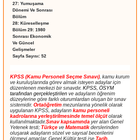
27:
Yumuşama
Dönemi Ve Sonrası
Bölüm
28:
Küreselleşme
Bölüm 29:
1980
Sonrası Ekonomik
Ve Güncel
Gelişmeler
Sayfa Sayısı: 52
KPSS (Kamu Personeli Seçme Sınavı)
, kamu kurum
ve kuruluşlarında görev almak isteyen adaylar için
düzenlenen merkezi bir sınavdır.
KPSS, ÖSYM
tarafından gerçekleştirilen
ve adayların öğrenim
düzeylerine göre farklı oturumlardan oluşan bir sınav
sistemidir.
Ortaöğretim
mezunlarına yönelik olarak
uygulanan KPSS, adayların
kamu personeli
kadrolarına yerleştirilmesinde temel ölçüt
olarak
kullanılmaktadır.
Sınav kapsamında
yer alan Genel
Yetenek testi;
Türkçe
ve
Matematik
derslerinden
oluşarak adayların sözel ve sayısal becerilerini
ölçmeyi amaçlar. Genel Kültür testi ise
Tarih
,