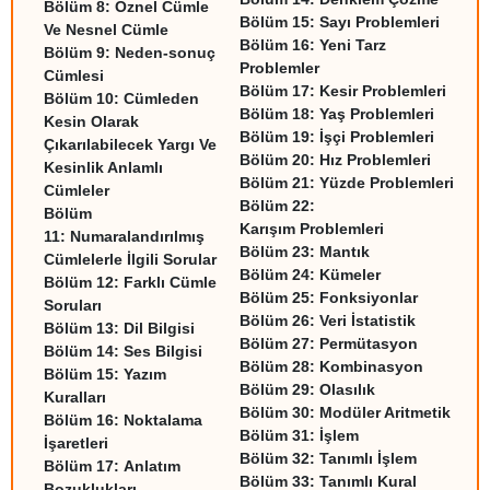
Bölüm 8:
Öznel Cümle
Bölüm 15:
Sayı Problemleri
Ve Nesnel Cümle
Bölüm 16:
Yeni Tarz
Bölüm 9:
Neden-sonuç
Problemler
Cümlesi
Bölüm 17:
Kesir Problemleri
Bölüm 10:
Cümleden
Bölüm 18:
Yaş Problemleri
Kesin Olarak
Bölüm 19:
İşçi Problemleri
Çıkarılabilecek Yargı Ve
Bölüm 20:
Hız Problemleri
Kesinlik Anlamlı
Bölüm 21:
Yüzde Problemleri
Cümleler
Bölüm 22:
Bölüm
Karışım Problemleri
11:
Numaralandırılmış
Bölüm 23:
Mantık
Cümlelerle İlgili Sorular
Bölüm 24:
Kümeler
Bölüm 12:
Farklı Cümle
Bölüm 25:
Fonksiyonlar
Soruları
Bölüm 26:
Veri İstatistik
Bölüm 13:
Dil Bilgisi
Bölüm 27:
Permütasyon
Bölüm 14:
Ses Bilgisi
Bölüm 28:
Kombinasyon
Bölüm 15:
Yazım
Bölüm 29:
Olasılık
Kuralları
Bölüm 30:
Modüler Aritmetik
Bölüm 16:
Noktalama
Bölüm 31:
İşlem
İşaretleri
Bölüm 32:
Tanımlı İşlem
Bölüm 17:
Anlatım
Bölüm 33:
Tanımlı Kural
Bozuklukları