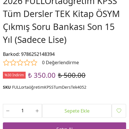
2026 FULLOrtaöğretim KPSS
Tüm Dersler TEK Kitap ÖSYM
Çıkmış Soru Bankası Son 15
Yıl (Sadece Lise)
Barkod
:
9786252148394
0 Değerlendirme
₺ 350.00
₺ 500.00
%30 İndirim
SKU
FULLortaöğretimKPSSTumDersTek4052
Sepete Ekle