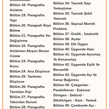
Bölüm 34:
Tanımlı Sayı
Bölüm 18:
Paragrafta
Yerleştirme
Anlatım
Bölüm 35:
Tanımlı Şekil
Bölüm 19:
Paragrafta
Yetenek
Yapı
Bölüm 36:
Sayısal Mantık
Bölüm 20:
Paragrafı İkiye
Problem
Bölme
Bölüm 37:
Grafik - İstatistik
Bölüm 21:
Paragrafta Yer
Bölüm 38:
Açılar
Değiştirme
Bölüm 39:
Dik Üçgen
Bölüm 22:
Paragrafta
Bölüm 40:
Üçgende Alan
Anlatımın Akışını Bozan
Bölüm 41:
Üçgende Açıortay
Cümle
Ve Kenarortay
Bölüm 23:
Paragrafta
Bölüm 42:
Üçgende Eşlik Ve
Konu
Benzerlik
Bölüm 24:
Ana Düşünce
Bölüm 43:
Üçgende Açı Ve
Bölüm 25:
Yardımcı
Kenar Bağıntısı
Düşünce
Bölüm 44:
Çokgenler -
Bölüm 26:
Paragrafta
Paralelkenar - Eşkenar
Tanıtılan Kişi
Dörtgen - Deltoid -
Bölüm 27:
Paragrafta
Dikdörtgen - Kare - Yamuk
Yakınılan Durum
Bölüm 45:
Çemberde Açı -
Bölüm 28:
Paragrafta