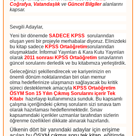
Coğrafya
,
Vatandaşlık
ve
Güncel Bilgiler
alanlarını
kapsar.
Sevgili Adaylar,
Yeni bir dönemde
SADECE KPSS
sorularından
oluşan yeni bir projeyle merhabalar diyoruz. Elinizdeki
bu kitap sadece
KPSS Ortaöğretim
sorularından
oluşmaktadır. İnformal Yayınları & Kara Kutu Yayınları
olarak
2011 sonrası
KPSS Ortaöğretim
sınavlarının
güncel sorularını derledik ve bu kitabımıza yerleştirdik.
Geleceğinizi şekillendirecek ve kariyerinizin en
önemli dönüm noktalarından biri olan memur
olma hedeflerinize ulaşmanızı sağlayacak bu kritik
süreci desteklemek amacıyla
KPSS Ortaöğretim
ÖSYM Son 15 Yılın Çıkmış Sorularını içerir Tek
Kitabı
hazırlayıp kullanımınıza sunduk. Bu kapsamlı
çalışma içeriğindeki çıkmış soruların sizi sınava tam
olarak hazırlaması hedeflenmektedir. Sınav
kapsamındaki içerikler uzmanlar tarafından sizlerin
öğrenme özellikleri dikkate alınarak hazırlandı.
Ülkenin dört bir yanındaki adaylar için erişime
açılan bu
ÖSYM çıkmış soru tek kitap
, eğitimde