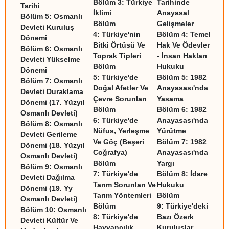
Bölüm 3:
Türkiye
Tarihinde
Tarihi
İklimi
Anayasal
Bölüm 5:
Osmanlı
Bölüm
Gelişmeler
Devleti Kuruluş
4:
Türkiye'nin
Bölüm 4:
Temel
Dönemi
Bitki Örtüsü Ve
Hak Ve Ödevler
Bölüm 6:
Osmanlı
Toprak Tipleri
- İnsan Hakları
Devleti Yükselme
Bölüm
Hukuku
Dönemi
5:
Türkiye'de
Bölüm 5:
1982
Bölüm 7:
Osmanlı
Doğal Afetler Ve
Anayasası'nda
Devleti Duraklama
Çevre Sorunları
Yasama
Dönemi (17. Yüzyıl
Bölüm
Bölüm 6:
1982
Osmanlı Devleti)
6:
Türkiye'de
Anayasası'nda
Bölüm 8:
Osmanlı
Nüfus, Yerleşme
Yürütme
Devleti Gerileme
Ve Göç (Beşeri
Bölüm 7:
1982
Dönemi (18. Yüzyıl
Coğrafya)
Anayasası'nda
Osmanlı Devleti)
Bölüm
Yargı
Bölüm 9:
Osmanlı
7:
Türkiye'de
Bölüm 8:
İdare
Devleti Dağılma
Tarım Sorunları Ve
Hukuku
Dönemi (19. Yy
Tarım Yöntemleri
Bölüm
Osmanlı Devleti)
Bölüm
9:
Türkiye'deki
Bölüm 10:
Osmanlı
8:
Türkiye'de
Bazı Özerk
Devleti Kültür Ve
Hayvancılık
Kuruluşlar