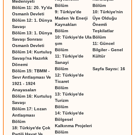
Medeniyeti
Bölüm
Bölüm
Bölüm 11:
20. Yy'da
9:
Türkiye'de
10:
Türkiye'nin
Osmanlı Devleti
Maden Ve Enerji
Üye Olduğu
Bölüm 12:
1. Dünya
Kaynakları
Önemli
Savaşı
Bölüm
Teşkilatlar
Bölüm 13:
1. Dünya
10:
Türkiye'de Ula
Bölüm
Savaşı Sonrası
şım
11:
Güncel
Osmanlı Devleti
Bölüm
Bilgiler - Genel
Bölüm 14:
Kurtuluş
11:
Türkiye'de
Kültür
Savaşı'na Hazırlık
Sanayi
Dönemi
Bölüm
Sayfa Sayısı: 16
Bölüm 15:
TBMM -
12:
Türkiye'de
Sevr Antlaşması Ve
Ticaret
1921 - 1924
Bölüm
Anayasaları
13:
Türkiye'de
Bölüm 16:
Kurtuluş
Turizm
Savaşı
Bölüm
Bölüm 17:
Lozan
14:
Türkiye'de
Antlaşması
Bölgesel
Bölüm
Kalkınma Projeleri
18:
Türkiye'de Çok
Bölüm
Partili Hayat Ve