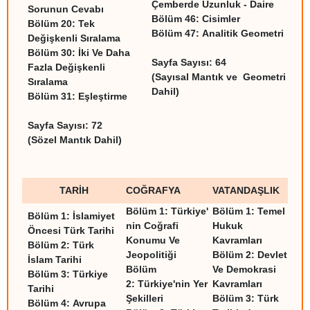
Çemberde Uzunluk - Daire
Sorunun Cevabı
Bölüm 46:
Cisimler
Bölüm 20:
Tek
Bölüm 47:
Analitik Geometri
Değişkenli Sıralama
Bölüm 30:
İki Ve Daha
Sayfa Sayısı: 64
Fazla Değişkenli
(Sayısal Mantık ve Geometri
Sıralama
Dahil)
Bölüm 31:
Eşleştirme
Sayfa Sayısı: 72
(Sözel Mantık Dahil)
TARİH
COĞRAFYA
VATANDAŞLIK
Bölüm 1:
Türkiye'
Bölüm 1:
Temel
Bölüm 1:
İslamiyet
nin Coğrafi
Hukuk
Öncesi Türk Tarihi
Konumu Ve
Kavramları
Bölüm 2:
Türk
Jeopolitiği
Bölüm 2:
Devlet
İslam Tarihi
Bölüm
Ve Demokrasi
Bölüm 3:
Türkiye
2:
Türkiye'nin Yer
Kavramları
Tarihi
Şekilleri
Bölüm 3:
Türk
Bölüm 4:
Avrupa