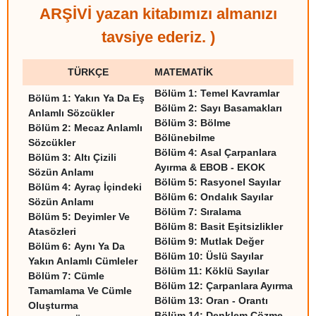
ARŞİVİ yazan kitabımızı almanızı
tavsiye ederiz. )
TÜRKÇE
MATEMATİK
Bölüm 1:
Temel Kavramlar
Bölüm 1:
Yakın Ya Da Eş
Bölüm 2:
Sayı Basamakları
Anlamlı Sözcükler
Bölüm 3:
Bölme
Bölüm 2:
Mecaz Anlamlı
Bölünebilme
Sözcükler
Bölüm 4:
Asal Çarpanlara
Bölüm 3:
Altı Çizili
Ayırma & EBOB - EKOK
Sözün Anlamı
Bölüm 5:
Rasyonel Sayılar
Bölüm 4:
Ayraç İçindeki
Bölüm 6:
Ondalık Sayılar
Sözün Anlamı
Bölüm 7:
Sıralama
Bölüm 5:
Deyimler Ve
Bölüm 8:
Basit Eşitsizlikler
Atasözleri
Bölüm 9:
Mutlak Değer
Bölüm 6:
Aynı Ya Da
Bölüm 10:
Üslü Sayılar
Yakın Anlamlı Cümleler
Bölüm 11:
Köklü Sayılar
Bölüm 7:
Cümle
Bölüm 12:
Çarpanlara Ayırma
Tamamlama Ve Cümle
Bölüm 13:
Oran - Orantı
Oluşturma
Bölüm 14:
Denklem Çözme