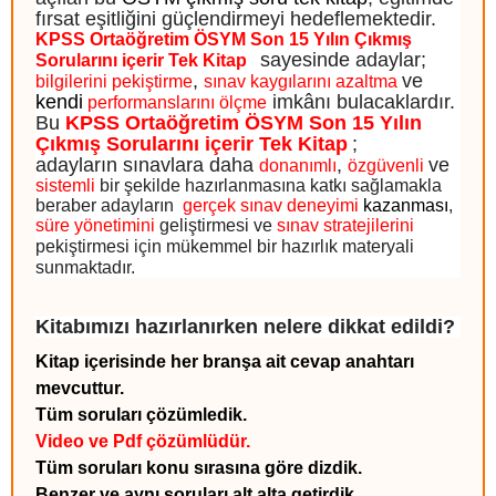
fırsat eşitliğini güçlendirmeyi hedeflemektedir.
KPSS Ortaöğretim ÖSYM Son 15 Yılın Çıkmış
sayesinde adaylar;
Sorularını içerir Tek Kita
p
,
ve
bilgilerini pekiştirme
sınav kaygılarını azaltma
kendi
imkânı bulacaklardır.
performanslarını ölçme
Bu
KPSS Ortaöğretim ÖSYM Son 15 Yılın
Çıkmış Sorularını içerir Tek Kitap
;
adayların sınavlara daha
,
ve
donanımlı
özgüvenli
sistemli
bir şekilde hazırlanmasına katkı sağlamakla
beraber adayların
gerçek sınav deneyimi
kazanmas
ı
,
süre yönetimini
geliştirmesi ve
sınav stratejilerini
pekiştirmesi için mükemmel bir hazırlık materyali
sunmaktadır.
Kitabımızı hazırlanırken nelere dikkat edildi?
Kitap içerisinde her branşa ait cevap anahtarı
mevcuttur.
Tüm soruları çözümledik.
Video ve Pdf çözümlüdür.
Tüm soruları konu sırasına göre dizdik.
Benzer ve aynı soruları alt alta getirdik.