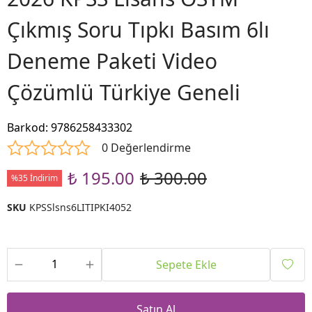
Çıkmış Soru Tıpkı Basım 6lı
Deneme Paketi Video
Çözümlü Türkiye Geneli
Barkod
:
9786258433302
0 Değerlendirme
₺ 195.00
₺ 300.00
%35 İndirim
SKU
KPSSlsns6LITIPKI4052
Sepete Ekle
Satın Al