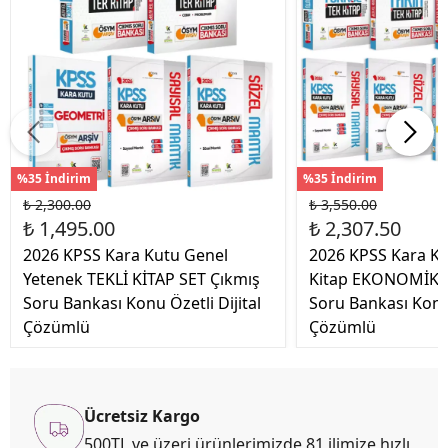
%35 İndirim
%35 İndirim
₺ 2,300.00
₺ 3,550.00
₺ 1,495.00
₺ 2,307.50
2026 KPSS Kara Kutu Genel
2026 KPSS Kara Ku
Yetenek TEKLİ KİTAP SET Çıkmış
Kitap EKONOMİK S
Soru Bankası Konu Özetli Dijital
Soru Bankası Konu 
Çözümlü
Çözümlü
Ücretsiz Kargo
500TL ve üzeri ürünlerimizde 81 ilimize hızlı