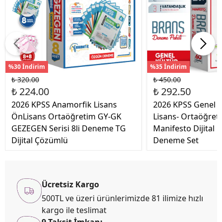
%30 İndirim
%35 İndirim
₺ 320.00
₺ 450.00
₺ 224.00
₺ 292.50
2026 KPSS Anamorfik Lisans
2026 KPSS Genel K
ÖnLisans Ortaöğretim GY-GK
Lisans- Ortaöğret
GEZEGEN Serisi 8li Deneme TG
Manifesto Dijital
Dijital Çözümlü
Deneme Set
Ücretsiz Kargo
500TL ve üzeri ürünlerimizde 81 ilimize hızlı
kargo ile teslimat
9 Taksit İmkanı