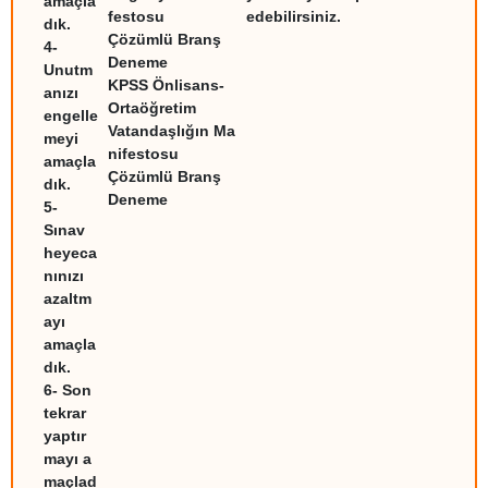
amaçla
festosu
edebilirsiniz.
dık.
Çözümlü Branş
4-
Deneme
Unutm
KPSS Önlisans-
anızı
Ortaöğretim
engelle
Vatandaşlığın Ma
meyi
nifestosu
amaçla
Çözümlü Branş
dık.
Deneme
5-
Sınav
heyeca
nınızı
azaltm
ayı
amaçla
dık.
6- Son
tekrar
yaptır
mayı a
maçlad