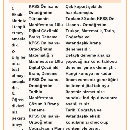
KPSS Önlisans-
Çek kopart şekilde
1-
Ortaöğretim
hazırlanmıştır.
Eksikli
Türkçenin
Toplam 80 adet KPSS Ön
kleriniz
Manifestosu 10lu
Lisans - Ortaöğretim
i tespit
Dijital Çözümlü
Türkçe, Matematik, Tarih,
etmeyi
Branş Deneme
Coğrafya ve
amaçla
KPSS Önlisans-
Vatandaşlık branş
dık.
Ortaöğretim
denemesidir.
2-
Matematiğin
Detaylı deneme analizi
Bilgiler
Manifestosu 10lu
yapacağınız konu tablosu
inizi
Dijital Çözümlü
deneme içine eklenmiştir.
test
Branş Deneme
Hangi konuya ne kadar
etmeyi
KPSS Önlisans-
önem vermeniz gerektiğini
amaçla
Ortaöğretim
belirten dijital tabloyu
dık.
Tarihin
ücretsiz hizmetinize
3-
Manifestosu
sunduk. İndirip duvarınıza
Öğren
Çözümlü Branş
asabilirsiniz.
dikleri
Deneme
Tarih, Coğrafya ve
nizi
KPSS Önlisans-
Vatandaşlık eksik
pekişti
Ortaöğretim
konularınızı check-up
rmeyi
Coğrafyanın Mani
yöntemiyle tespit