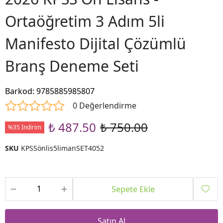
Ortaöğretim 3 Adım 5li
Manifesto Dijital Çözümlü
Branş Deneme Seti
Barkod
:
9785885985807
0 Değerlendirme
₺ 487.50
₺ 750.00
%35 İndirim
SKU
KPSSönlis5limanSET4052
Sepete Ekle
Satın Al