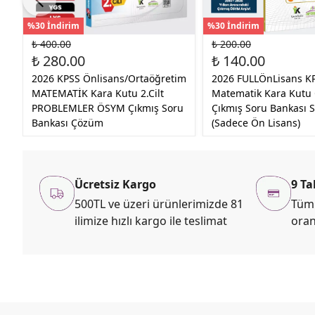
%30 İndirim
%30 İndirim
₺ 400.00
₺ 200.00
₺ 280.00
₺ 140.00
2026 KPSS Önlisans/Ortaöğretim
2026 FULLÖnLisans K
MATEMATİK Kara Kutu 2.Cilt
Matematik Kara Kut
PROBLEMLER ÖSYM Çıkmış Soru
Çıkmış Soru Bankası S
Bankası Çözüm
(Sadece Ön Lisans)
Ücretsiz Kargo
9 Ta
500TL ve üzeri ürünlerimizde 81
Tüm 
ilimize hızlı kargo ile teslimat
oran