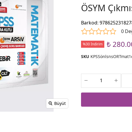
ÖSYM Çıkmı
Barkod
:
978625231827
0 De
₺ 280.0
%30 İndirim
SKU
KPSSönlsnsORTmat1
Büyüt