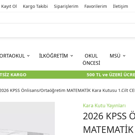
Kayıt Ol
Kargo Takibi
Siparişlerim
Favorilerim
İletişim
ORTAOKUL
İLKÖĞRETİM
OKUL
MSÜ
ÖNCESİ
SİZ KARGO
500 TL ve ÜZERİ ÜCRET
İOKBS)
11. SINIF
EĞİTİM BİLİMLERİ
6. SINIF (İOKBS)
TYT
LİSANS
I
I
KİTAPLARI
KARA KUTU KİTAPLARI
KARA KUTU KİTAPLARI
KARA KUTU KİTAPLARI
KARA KUT
KARA KUT
2026 KPSS Önlisans/Ortaöğretim MATEMATİK Kara Kutusu 1.Cilt C
ÜNLER
ÖZGÜN ÜRÜNLER
ÖZGÜN ÜRÜNLER
ÖZGÜN ÜRÜNLER
ÖZGÜN Ü
ÖZGÜN Ü
Kara Kutu Yayınları
2026 KPSS Ö
MATEMATİK K