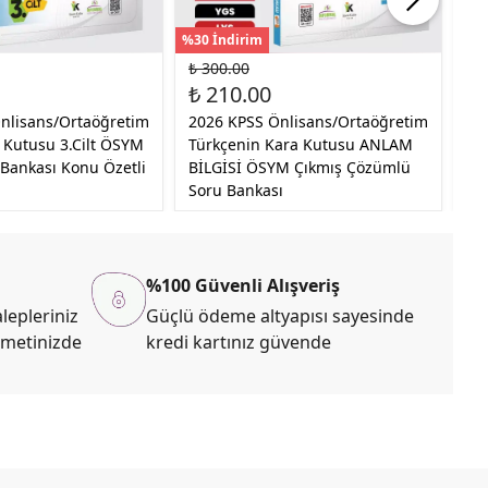
%30 İndirim
%30
₺ 300.00
₺ 
₺ 210.00
₺ 
nlisans/Ortaöğretim
2026 KPSS Önlisans/Ortaöğretim
20
a Kutusu 3.Cilt ÖSYM
Türkçenin Kara Kutusu ANLAM
Ka
 Bankası Konu Özetli
BİLGİSİ ÖSYM Çıkmış Çözümlü
ÖS
Soru Bankası
Öz
%100 Güvenli Alışveriş
lepleriniz
Güçlü ödeme altyapısı sayesinde
zmetinizde
kredi kartınız güvende