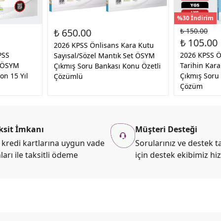
%30 İndirim
₺ 650.00
₺ 150.00
₺ 105.00
2026 KPSS Önlisans Kara Kutu
PSS
2026 KPSS Ö
Sayısal/Sözel Mantık Set ÖSYM
u ÖSYM
Tarihin Kar
Çıkmış Soru Bankası Konu Özetli
on 15 Yıl
Çıkmış Soru
Çözümlü
Çözüm
ksit İmkanı
Müşteri Desteği
kredi kartlarına uygun vade
Sorularınız ve destek ta
ları ile taksitli ödeme
için destek ekibimiz hi