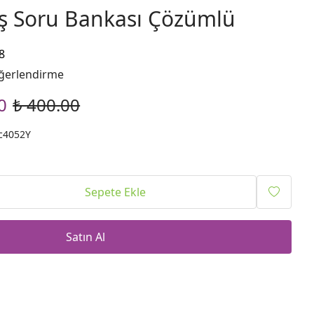
ş Soru Bankası Çözümlü
8
ğerlendirme
0
₺ 400.00
c4052Y
Sepete Ekle
Satın Al