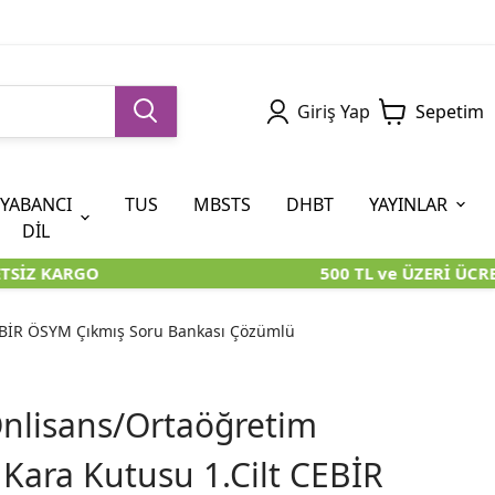
Giriş Yap
Sepetim
YABANCI
TUS
MBSTS
DHBT
YAYINLAR
DİL
SİZ KARGO
500 TL ve ÜZERİ ÜCRE
5. SINIF (İOKBS)
AYT
ÖABT
U KİTAPLARI
U KİTAPLARI
KARA KUTU KİTAPLARI
KARA KUTU KİTAPLARI
ÖZGÜN ÜRÜNLER
EBİR ÖSYM Çıkmış Soru Bankası Çözümlü
RÜNLER
RÜNLER
ÖZGÜN ÜRÜNLER
ÖZGÜN ÜRÜNLER
KARA KUTU KİTAPLARI
nlisans/Ortaöğretim
ara Kutusu 1.Cilt CEBİR