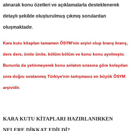
alınarak konu özetleri ve açıklamalarla desteklenerek
detaylı şekilde oluşturulmuş çıkmış sorulardan
oluşmaktadır.
Kara kutu kitapları tamamen ÖSYM'nin arşivi olup branş branş,
ders ders, ünite ünite, bölüm bölüm ve konu konu ayrılmıştır.
Bununla da yetinmeyerek konu anlatım sırasına göre kolaydan
zora doğru sıralanmış Türkiye'nin tartışmasız en büyük ÖSYM
arşividir.
KARA KUTU KİTAPLARI HAZIRLANIRKEN
NELERE DİKKAT EDİLDİ?