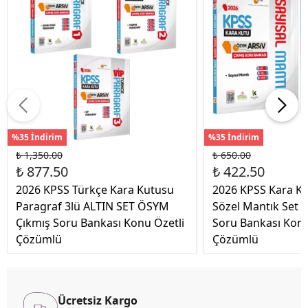
%35 İndirim
%35 İndirim
₺ 1,350.00
₺ 650.00
₺ 877.50
₺ 422.50
2026 KPSS Türkçe Kara Kutusu
2026 KPSS Kara Ku
Paragraf 3lü ALTIN SET ÖSYM
Sözel Mantık Set
Çıkmış Soru Bankası Konu Özetli
Soru Bankası Konu 
Çözümlü
Çözümlü
Ücretsiz Kargo