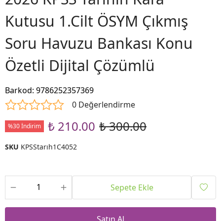
Kutusu 1.Cilt ÖSYM Çıkmış
Soru Havuzu Bankası Konu
Özetli Dijital Çözümlü
Barkod
:
9786252357369
0 Değerlendirme
₺ 210.00
₺ 300.00
%30 İndirim
SKU
KPSStarıh1C4052
Sepete Ekle
Satın Al