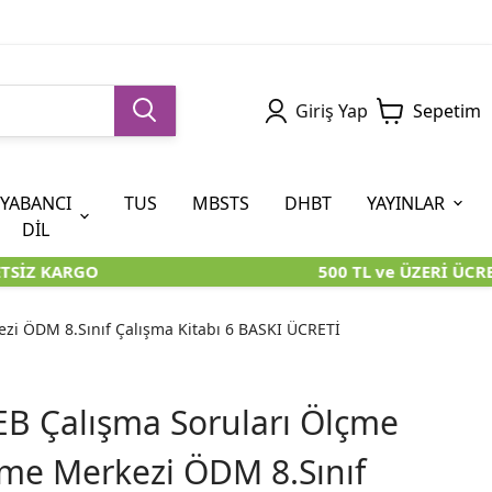
Giriş Yap
Sepetim
YABANCI
TUS
MBSTS
DHBT
YAYINLAR
DİL
SİZ KARGO
500 TL ve ÜZERİ ÜCRET
5. SINIF (İOKBS)
AYT
ÖABT
U KİTAPLARI
U KİTAPLARI
KARA KUTU KİTAPLARI
KARA KUTU KİTAPLARI
ÖZGÜN ÜRÜNLER
zi ÖDM 8.Sınıf Çalışma Kitabı 6 BASKI ÜCRETİ
RÜNLER
RÜNLER
ÖZGÜN ÜRÜNLER
ÖZGÜN ÜRÜNLER
KARA KUTU KİTAPLARI
B Çalışma Soruları Ölçme
me Merkezi ÖDM 8.Sınıf