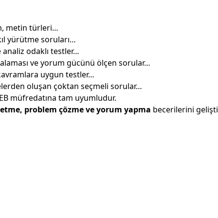
m, metin türleri…
kıl yürütme soruları…
 analiz odaklı testler…
sıralaması ve yorum gücünü ölçen sorular…
 kavramlara uygun testler…
elerden oluşan çoktan seçmeli sorular…
EB müfredatına tam uyumludur.
 etme, problem çözme ve yorum yapma
becerilerini geliş