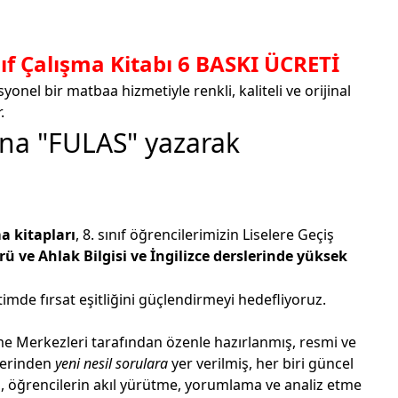
f Çalışma Kitabı 6 BASKI ÜCRETİ
onel bir matbaa hizmetiyle renkli, kaliteli ve orijinal
.
ına "FULAS" yazarak
a kitapları
, 8. sınıf öğrencilerimizin Liselere Geçiş
rü ve Ahlak Bilgisi
ve
İngilizce
derslerinde yüksek
mde fırsat eşitliğini güçlendirmeyi hedefliyoruz.
rme Merkezleri tarafından özenle hazırlanmış, resmi ve
slerinden
yeni nesil sorulara
yer verilmiş, her biri güncel
ta, öğrencilerin akıl yürütme, yorumlama ve analiz etme