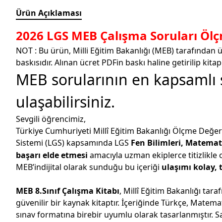
Ürün Açıklaması
2026 LGS MEB Çalışma Soruları Ölç
NOT : Bu ürün, Milli Eğitim Bakanlığı (MEB) tarafından üc
baskısıdır. Alınan ücret PDFin baskı haline getirilip ki
MEB sorularının en kapsamlı 
ulaşabilirsiniz.
Sevgili öğrencimiz,
Türkiye Cumhuriyeti Millî Eğitim Bakanlığı Ölçme Değe
Sistemi (LGS) kapsamında LGS
F
en Bilimleri, Matemat
başarı elde etmesi
amacıyla uzman ekiplerce titizlikle 
MEB’indijital olarak sunduğu bu içeriği
ulaşımı kolay, 
MEB 8.Sınıf Çalışma Kitabı
, Millî Eğitim Bakanlığı ta
güvenilir bir kaynak kitaptır. İçeriğinde Türkçe, Matemat
sınav formatına birebir uyumlu olarak tasarlanmıştır. S