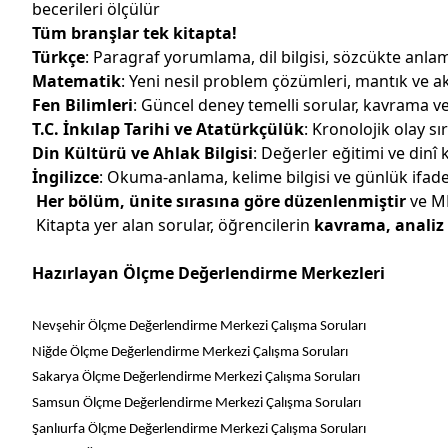
becerileri ölçülür
Tüm branşlar tek kitapta!
Türkçe
: Paragraf yorumlama, dil bilgisi, sözcükte anla
Matematik
: Yeni nesil problem çözümleri, mantık ve a
Fen Bilimleri
: Güncel deney temelli sorular, kavrama ve
T.C. İnkılap Tarihi ve Atatürkçülük
: Kronolojik olay 
Din Kültürü ve Ahlak Bilgisi
: Değerler eğitimi ve dinî
İngilizce
: Okuma-anlama, kelime bilgisi ve günlük ifad
Her bölüm, ünite sırasına göre düzenlenmiştir
ve M
Kitapta yer alan sorular, öğrencilerin
kavrama, analiz
Hazırlayan Ölçme Değerlendirme Merkezleri
Nevşehir Ölçme Değerlendirme Merkezi Çalışma Soruları
Niğde Ölçme Değerlendirme Merkezi Çalışma Soruları
Sakarya Ölçme Değerlendirme Merkezi Çalışma Soruları
Samsun Ölçme Değerlendirme Merkezi Çalışma Soruları
Şanlıurfa Ölçme Değerlendirme Merkezi Çalışma Soruları