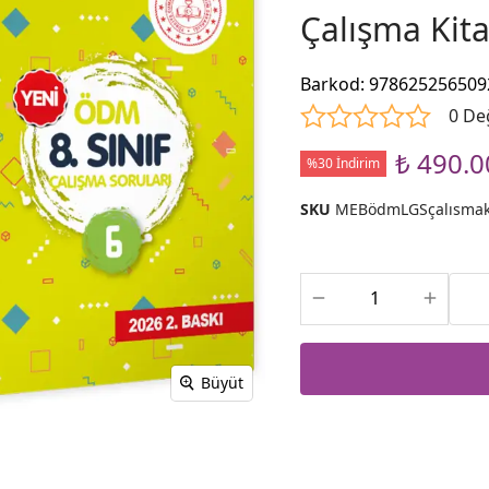
Çalışma Kit
Barkod
:
978625256509
0 De
₺ 490.0
%30 İndirim
SKU
MEBödmLGSçalısmak
Büyüt