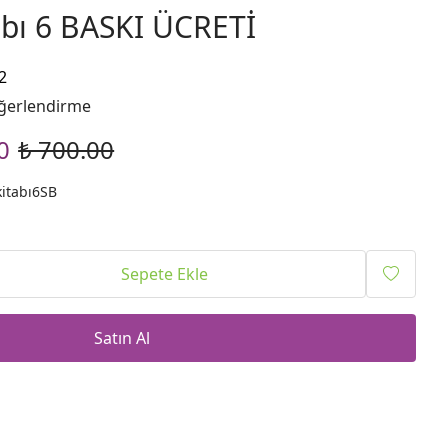
abı 6 BASKI ÜCRETİ
2
ğerlendirme
0
₺ 700.00
itabı6SB
Sepete Ekle
Satın Al