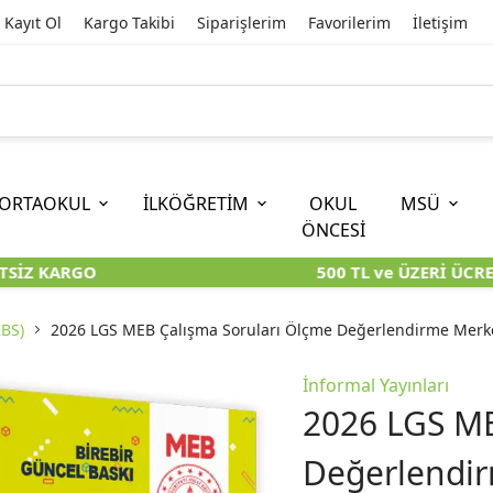
Kayıt Ol
Kargo Takibi
Siparişlerim
Favorilerim
İletişim
ORTAOKUL
İLKÖĞRETİM
OKUL
MSÜ
ÖNCESİ
İZ KARGO
500 TL ve ÜZERİ ÜCRET
İOKBS)
11. SINIF
EĞİTİM BİLİMLERİ
6. SINIF (İOKBS)
TYT
LİSANS
I
I
KİTAPLARI
KARA KUTU KİTAPLARI
KARA KUTU KİTAPLARI
KARA KUTU KİTAPLARI
KARA KUT
KARA KUT
KBS)
2026 LGS MEB Çalışma Soruları Ölçme Değerlendirme Merke
ÜNLER
ÖZGÜN ÜRÜNLER
ÖZGÜN ÜRÜNLER
ÖZGÜN ÜRÜNLER
ÖZGÜN Ü
ÖZGÜN Ü
İnformal Yayınları
2026 LGS ME
Değerlendir