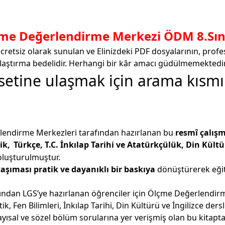
me Değerlendirme Merkezi ÖDM 8.Sını
retsiz olarak sunulan ve Elinizdeki PDF dosyalarının, profesy
taplaştırma bedelidir. Herhangi bir kâr amacı güdülmemektedir
setine ulaşmak için arama kısm
rlendirme Merkezleri tarafından hazırlanan bu
resmî çalışm
ik,
Türkçe
,
T.C. İnkılap Tarihi ve Atatürkçülük
,
Din Kültü
oluşturulmuştur.
taşıması pratik ve dayanıklı bir baskıya
dönüştürerek eğiti
rafından LGS’ye hazırlanan öğrenciler için Ölçme Değerlendi
ik, Fen Bilimleri, İnkılap Tarihi, Din Kültürü ve İngilizce der
ayısal ve sözel bölüm sorularına yer verişmiş olan bu kitap