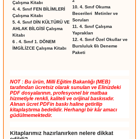
2
Çalışma Kitabı
10
.
4. Sınıf Okuma
4.
4. Sınıf FEN BİLİMLERİ
Becerileri Metinler ve
Çalışma Kitabı
Soruları
5
.
4. Sınıf DİN KÜLTÜRÜ VE
11
.
4. Sınıf Çalışma
AHLAK BİLGİSİ Çalışma
Yaprakları
Kitabı
12
.
4. Sınıf Özel Okullar ve
6
.
4. Sınıf 1. DÖNEM
Bursluluk 6lı Deneme
İMGİLİZCE Çalışma Kitabı
Paketi
NOT : Bu ürün, Milli Eğitim Bakanlığı (MEB)
tarafından ücretsiz olarak sunulan ve Elinizdeki
PDF dosyalarının, profesyonel bir matbaa
hizmetiyle renkli, kaliteli ve orijinal baskısıdır.
Alınan ücret PDFin baskı haline getirilip
kitaplaştırma bedelidir. Herhangi bir kâr amacı
güdülmemektedir.
Kitaplarımız hazırlanırken nelere dikkat