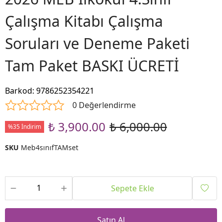
Çalışma Kitabı Çalışma
Soruları ve Deneme Paketi
Tam Paket BASKI ÜCRETİ
Barkod
:
9786252354221
0 Değerlendirme
₺ 3,900.00
₺ 6,000.00
%35 İndirim
SKU
Meb4sınıfTAMset
Sepete Ekle
Satın Al